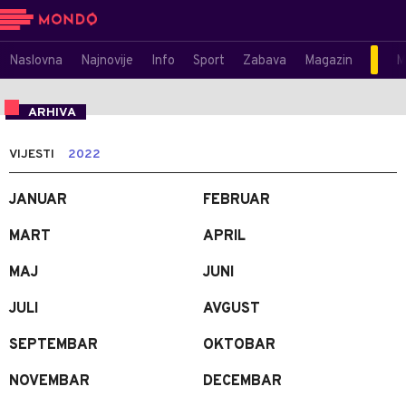
Naslovna
Najnovije
Info
Sport
Zabava
Magazin
M
ARHIVA
VIJESTI
2022
JANUAR
FEBRUAR
MART
APRIL
MAJ
JUNI
JULI
AVGUST
SEPTEMBAR
OKTOBAR
NOVEMBAR
DECEMBAR