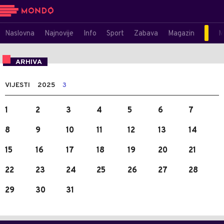
Naslovna
Najnovije
Info
Sport
Zabava
Magazin
M
ARHIVA
VIJESTI
2025
3
1
2
3
4
5
6
7
8
9
10
11
12
13
14
15
16
17
18
19
20
21
22
23
24
25
26
27
28
29
30
31