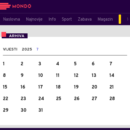
Naslovna
Najnovije
Info
Sport
Zabava
Magazin
M
ARHIVA
VIJESTI
2025
7
1
2
3
4
5
6
7
8
9
10
11
12
13
14
15
16
17
18
19
20
21
22
23
24
25
26
27
28
29
30
31