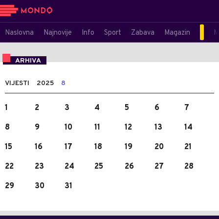
Naslovna
Najnovije
Info
Sport
Zabava
Magazin
M
ARHIVA
VIJESTI
2025
8
1
2
3
4
5
6
7
8
9
10
11
12
13
14
15
16
17
18
19
20
21
22
23
24
25
26
27
28
29
30
31