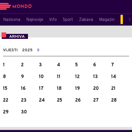
Naslovna
Najnovije
Info
Sport
Zabava
Magazin
M
ARHIVA
VIJESTI
2025
9
1
2
3
4
5
6
7
8
9
10
11
12
13
14
15
16
17
18
19
20
21
22
23
24
25
26
27
28
29
30