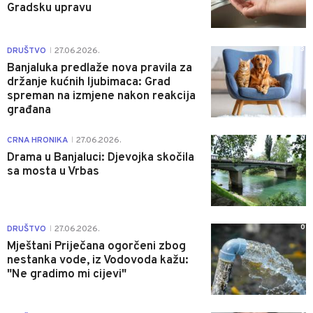
Gradsku upravu
3
DRUŠTVO
27.06.2026.
|
Banjaluka predlaže nova pravila za
držanje kućnih ljubimaca: Grad
spreman na izmjene nakon reakcija
građana
0
CRNA HRONIKA
27.06.2026.
|
Drama u Banjaluci: Djevojka skočila
sa mosta u Vrbas
0
DRUŠTVO
27.06.2026.
|
Mještani Priječana ogorčeni zbog
nestanka vode, iz Vodovoda kažu:
"Ne gradimo mi cijevi"