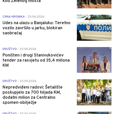
kod Zelenog mosta
0
CRNA HRONIKA
25.06.2026.
|
Udes na ulazu u Banjaluku: Teretno
vozilo završilo u jarku, blokiran
saobraćaj
0
DRUŠTVO
25.06.2026.
|
Poništen i drugi Stanivukovićev
tender za rasvjetu od 35,4 miliona
KM
1
DRUŠTVO
25.06.2026.
|
Nepredviđeni radovi: Šetalište
poskupjelo za 700 hiljada KM,
dodatni milion za Centralno
spomen-obilježje
1
DRUŠTVO
25.06.2026.
|