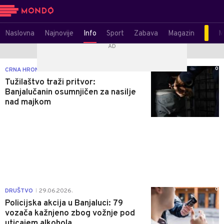
Naslovna
Najnovije
Info
Sport
Zabava
Magazin
M
0
CRNA HRONIKA
29.06.2026.
|
Tužilaštvo traži pritvor:
Banjalučanin osumnjičen za nasilje
nad majkom
0
DRUŠTVO
29.06.2026.
|
Policijska akcija u Banjaluci: 79
vozača kažnjeno zbog vožnje pod
uticajem alkohola