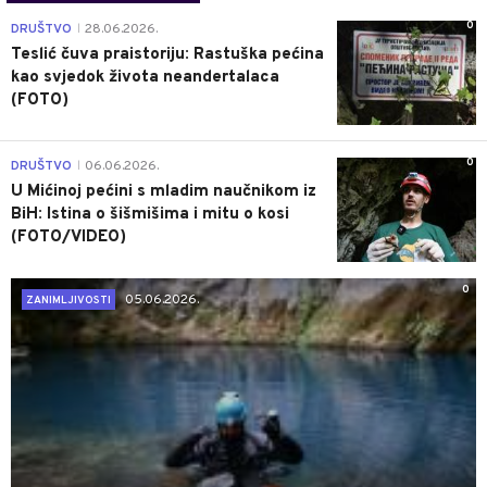
0
DRUŠTVO
28.06.2026.
|
Teslić čuva praistoriju: Rastuška pećina
kao svjedok života neandertalaca
(FOTO)
0
DRUŠTVO
06.06.2026.
|
U Mićinoj pećini s mladim naučnikom iz
BiH: Istina o šišmišima i mitu o kosi
(FOTO/VIDEO)
0
05.06.2026.
ZANIMLJIVOSTI