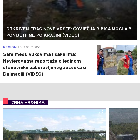
OTKRIVEN TRAG NOVE VRSTE: ČOVJEČJA RIBICA MOGLA BI
PONIJETI IME PO KRAJINI (VIDEO)
0
REGION
29.05.2026.
|
Sam među vukovima i šakalima:
Nevjerovatna reportaža o jedinom
stanovniku zaboravljenog zaseoka u
Dalmaciji (VIDEO)
CRNA HRONIKA
0