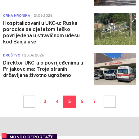
0
CRNA HRONIKA
21.06.2026.
|
Hospitalizovani u UKC-u: Ruska
porodica sa djetetom teško
povrijeđena u stravičnom udesu
kod Banjaluke
0
DRUŠTVO
20.06.2026.
|
Direktor UKC-a o povrijeđenima u
Prijakovcima: Troje stranih
državljana životno ugroženo
3
4
5
6
7
MONDO REPORTAŽE