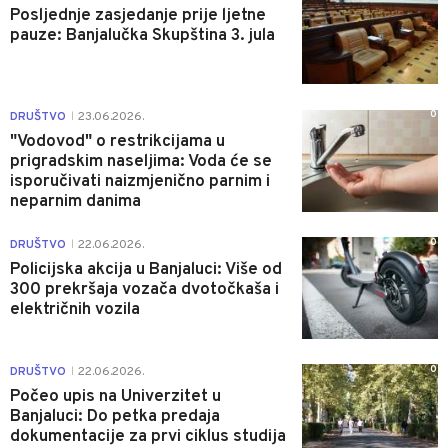
Posljednje zasjedanje prije ljetne
pauze: Banjalučka Skupština 3. jula
0
DRUŠTVO
23.06.2026.
|
"Vodovod" o restrikcijama u
prigradskim naseljima: Voda će se
isporučivati naizmjenično parnim i
neparnim danima
0
DRUŠTVO
22.06.2026.
|
Policijska akcija u Banjaluci: Više od
300 prekršaja vozača dvotočkaša i
električnih vozila
0
DRUŠTVO
22.06.2026.
|
Počeo upis na Univerzitet u
Banjaluci: Do petka predaja
dokumentacije za prvi ciklus studija