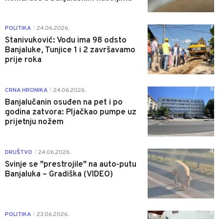
1
POLITIKA
24.06.2026.
|
Stanivuković: Vodu ima 98 odsto
Banjaluke, Tunjice 1 i 2 završavamo
prije roka
0
CRNA HRONIKA
24.06.2026.
|
Banjalučanin osuđen na pet i po
godina zatvora: Pljačkao pumpe uz
prijetnju nožem
0
DRUŠTVO
24.06.2026.
|
Svinje se "prestrojile" na auto-putu
Banjaluka – Gradiška (VIDEO)
0
POLITIKA
23.06.2026.
|