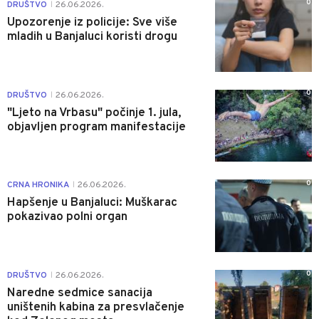
0
DRUŠTVO
26.06.2026.
|
Upozorenje iz policije: Sve više
mladih u Banjaluci koristi drogu
0
DRUŠTVO
26.06.2026.
|
"Ljeto na Vrbasu" počinje 1. jula,
objavljen program manifestacije
0
CRNA HRONIKA
26.06.2026.
|
Hapšenje u Banjaluci: Muškarac
pokazivao polni organ
0
DRUŠTVO
26.06.2026.
|
Naredne sedmice sanacija
uništenih kabina za presvlačenje