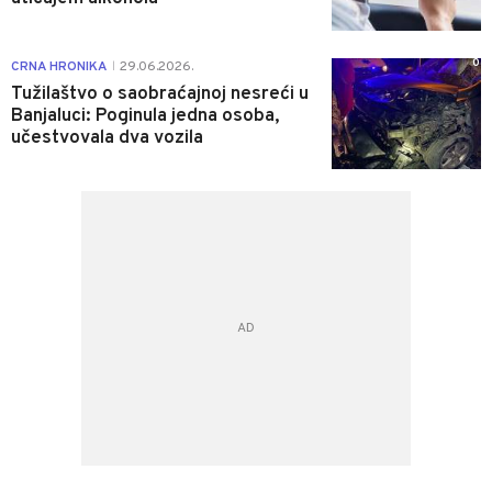
0
CRNA HRONIKA
29.06.2026.
|
Tužilaštvo o saobraćajnoj nesreći u
Banjaluci: Poginula jedna osoba,
učestvovala dva vozila