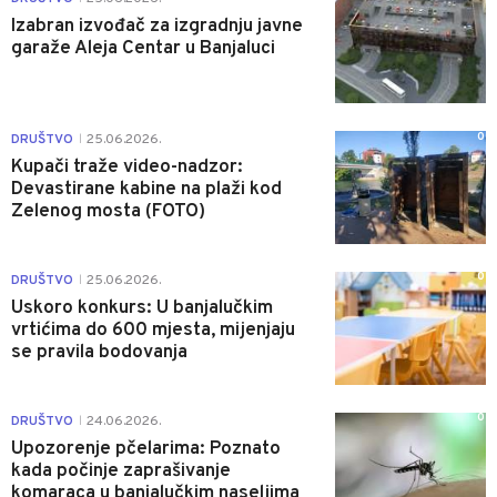
Izabran izvođač za izgradnju javne
garaže Aleja Centar u Banjaluci
0
DRUŠTVO
25.06.2026.
|
Kupači traže video-nadzor:
Devastirane kabine na plaži kod
Zelenog mosta (FOTO)
0
DRUŠTVO
25.06.2026.
|
Uskoro konkurs: U banjalučkim
vrtićima do 600 mjesta, mijenjaju
se pravila bodovanja
0
DRUŠTVO
24.06.2026.
|
Upozorenje pčelarima: Poznato
kada počinje zaprašivanje
komaraca u banjalučkim naseljima