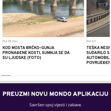
Pre 28 min
Pre 3 h
KOD MOSTA BRČKO–GUNJA
TEŠKA NESR
PRONAĐENE KOSTI, SUMNJA SE DA
SUDARILO S
SU LJUDSKE (FOTO)
AUTOMOBILA
POVRIJEĐE
PREUZMI NOVU MONDO APLIKACIJU
Savršen spoj vijesti i zabave.