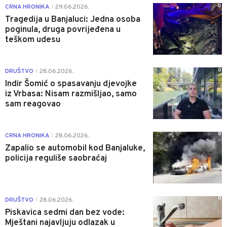
0
CRNA HRONIKA
29.06.2026.
|
Tragedija u Banjaluci: Jedna osoba
poginula, druga povrijeđena u
teškom udesu
0
DRUŠTVO
28.06.2026.
|
Indir Šomić o spasavanju djevojke
iz Vrbasa: Nisam razmišljao, samo
sam reagovao
0
CRNA HRONIKA
28.06.2026.
|
Zapalio se automobil kod Banjaluke,
policija reguliše saobraćaj
0
DRUŠTVO
28.06.2026.
|
Piskavica sedmi dan bez vode:
Mještani najavljuju odlazak u