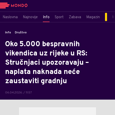
Naslovna
Najnovije
Info
Sport
Zabava
Magazin
M
Info
Društvo
Oko 5.000 bespravnih
vikendica uz rijeke u RS:
Stručnjaci upozoravaju –
naplata naknada neće
zaustaviti gradnju
06.04.2026. / 11:57