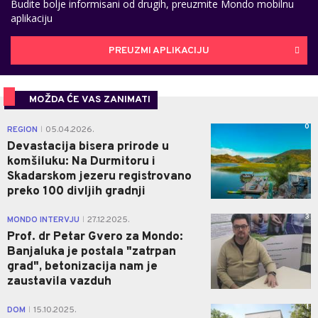
Budite bolje informisani od drugih, preuzmite Mondo mobilnu
aplikaciju
PREUZMI APLIKACIJU
MOŽDA ĆE VAS ZANIMATI
0
REGION
05.04.2026.
|
Devastacija bisera prirode u
komšiluku: Na Durmitoru i
Skadarskom jezeru registrovano
preko 100 divljih gradnji
3
MONDO INTERVJU
27.12.2025.
|
Prof. dr Petar Gvero za Mondo:
Banjaluka je postala "zatrpan
grad", betonizacija nam je
zaustavila vazduh
1
DOM
15.10.2025.
|