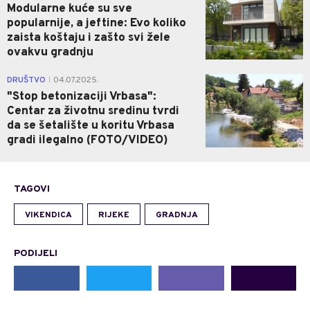
Modularne kuće su sve
popularnije, a jeftine: Evo koliko
zaista koštaju i zašto svi žele
ovakvu gradnju
2
DRUŠTVO
04.07.2025.
|
"Stop betonizaciji Vrbasa":
Centar za životnu sredinu tvrdi
da se šetalište u koritu Vrbasa
gradi ilegalno (FOTO/VIDEO)
TAGOVI
VIKENDICA
RIJEKE
GRADNJA
PODIJELI