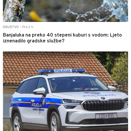
Pre 2 h
DRUŠTVO
|
Banjaluka na preko 40 stepeni kuburi s vodom: Ljeto
iznenadilo gradske službe?
0