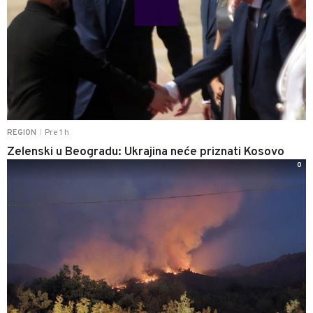
Pre 1 h
REGION
|
Zelenski u Beogradu: Ukrajina neće priznati Kosovo
0