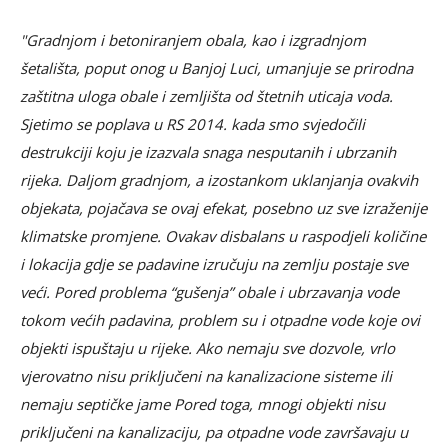
"
Gradnjom i betoniranjem obala, kao i izgradnjom
šetališta, poput onog u Banjoj Luci, umanjuje se prirodna
zaštitna uloga obale i zemljišta od štetnih uticaja voda.
Sjetimo se poplava u RS 2014. kada smo svjedočili
destrukciji koju je izazvala snaga nesputanih i ubrzanih
rijeka. Daljom gradnjom, a izostankom uklanjanja ovakvih
objekata, pojačava se ovaj efekat, posebno uz sve izraženije
klimatske promjene. Ovakav disbalans u raspodjeli količine
i lokacija gdje se padavine izručuju na zemlju postaje sve
veći. Pored problema “gušenja” obale i ubrzavanja vode
tokom većih padavina, problem su i otpadne vode koje ovi
objekti ispuštaju u rijeke. Ako nemaju sve dozvole, vrlo
vjerovatno nisu priključeni na kanalizacione sisteme ili
nemaju septičke jame Pored toga, mnogi objekti nisu
priključeni na kanalizaciju, pa otpadne vode završavaju u