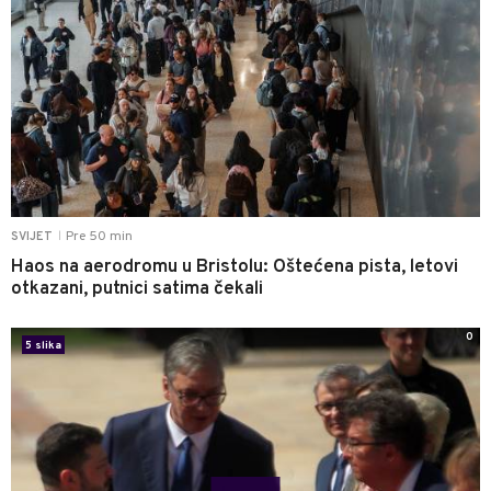
Pre 50 min
SVIJET
|
Haos na aerodromu u Bristolu: Oštećena pista, letovi
otkazani, putnici satima čekali
0
5 slika