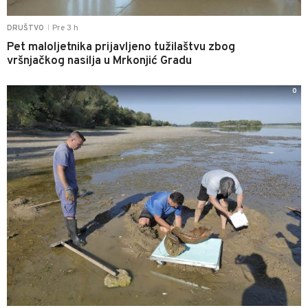
Pre 3 h
DRUŠTVO
|
Pet maloljetnika prijavljeno tužilaštvu zbog
vršnjačkog nasilja u Mrkonjić Gradu
0