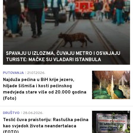
SPAVAJU U IZLOZIMA, ČUVAJU METRO I OSVAJAJU
TURISTE: MAČKE SU VLADARI ISTANBULA
0
PUTOVANJA
21.07.2026.
|
Najduža pećina u BiH krije jezero,
hiljade šišmiša i kosti pećinskog
medvjeda stare više od 20.000 godina
(Foto)
0
DRUŠTVO
28.06.2026.
|
Teslić čuva praistoriju: Rastuška pećina
kao svjedok života neandertalaca
(FOTO)