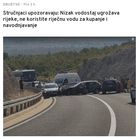
Pre 3 h
DRUŠTVO
|
Stručnjaci upozoravaju: Nizak vodostaj ugrožava
rijeke, ne koristite riječnu vodu za kupanje i
navodnjavanje
0