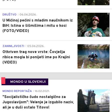
0
DRUŠTVO
06.06.2026.
|
U Mićinoj pećini s mladim naučnikom iz
BiH: Istina o šišmišima i mitu o kosi
(FOTO/VIDEO)
0
ZANIMLJIVOSTI
05.06.2026.
|
Otkriven trag nove vrste: Čovječja
ribica mogla bi ponijeti ime po Krajini
(VIDEO)
MONDO U SLOVENIJI
4
MONDO REPORTAŽA
16.02.2021.
|
"Socijalističko čudo nostalgično za
Jugoslavijom": Velenje je izgubilo naziv,
ali je u duši ostalo Titovo!