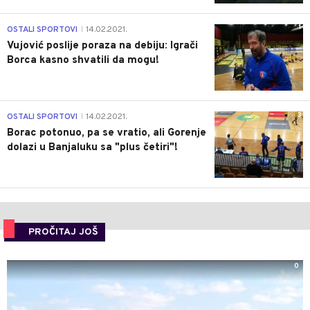
1
OSTALI SPORTOVI
14.02.2021.
|
Vujović poslije poraza na debiju: Igrači
Borca kasno shvatili da mogu!
3
OSTALI SPORTOVI
14.02.2021.
|
Borac potonuo, pa se vratio, ali Gorenje
dolazi u Banjaluku sa "plus četiri"!
PROČITAJ JOŠ
0