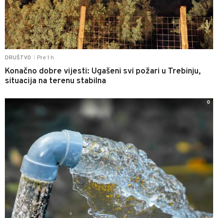
Pre 1 h
DRUŠTVO
|
Konačno dobre vijesti: Ugašeni svi požari u Trebinju,
situacija na terenu stabilna
0