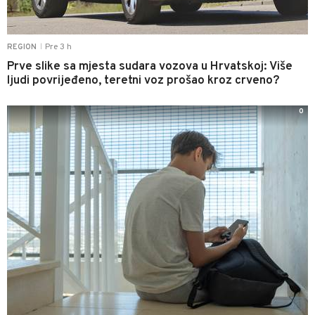
Pre 3 h
REGION
|
Prve slike sa mjesta sudara vozova u Hrvatskoj: Više
ljudi povrijeđeno, teretni voz prošao kroz crveno?
0