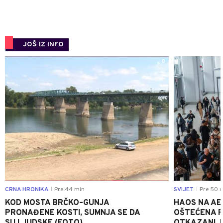
JOŠ IZ INFO
0
CRNA HRONIKA
Pre 44 min
SVIJET
Pre 50 
|
|
KOD MOSTA BRČKO–GUNJA
HAOS NA AE
PRONAĐENE KOSTI, SUMNJA SE DA
OŠTEĆENA PI
SU LJUDSKE (FOTO)
OTKAZANI, P