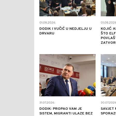
01.08.2026.
01.08.2026
DODIK I VUČIĆ U NEDJELJU U
KOJIĆ: 
DRVARU
ŠTO ELF
POVLAŠ
ZATVOR
0
31.07.2026.
30.07.2026
DODIK: PROPAO VAM JE
SAVJET 
SISTEM, MIGRANTI ULAZE BEZ
SPORAZ