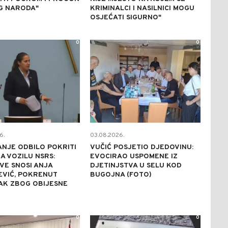
G NARODA"
KRIMINALCI I NASILNICI MOGU
OSJEĆATI SIGURNO"
0
0
6.
03.08.2026.
NJE ODBILO POKRITI
VUČIĆ POSJETIO DJEDOVINU:
A VOZILU NSRS:
EVOCIRAO USPOMENE IZ
VE SNOSI ANJA
DJETINJSTVA U SELU KOD
EVIĆ, POKRENUT
BUGOJNA (FOTO)
AK ZBOG OBIJESNE
0
0