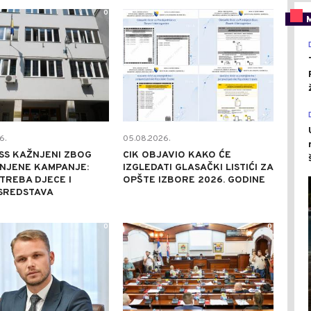
0
0
6.
05.08.2026.
PSS KAŽNJENI ZBOG
CIK OBJAVIO KAKO ĆE
NJENE KAMPANJE:
IZGLEDATI GLASAČKI LISTIĆI ZA
TREBA DJECE I
OPŠTE IZBORE 2026. GODINE
 SREDSTAVA
0
0