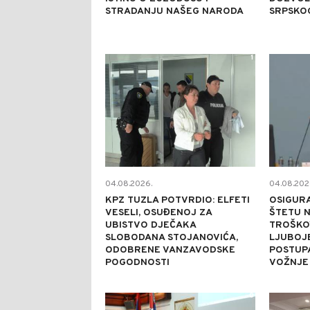
STRADANJU NAŠEG NARODA
SRPSKO
1
04.08.2026.
04.08.202
KPZ TUZLA POTVRDIO: ELFETI
OSIGURA
VESELI, OSUĐENOJ ZA
ŠTETU N
UBISTVO DJEČAKA
TROŠKO
SLOBODANA STOJANOVIĆA,
LJUBOJ
ODOBRENE VANZAVODSKE
POSTUP
POGODNOSTI
VOŽNJE
0