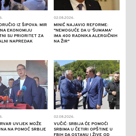
6.
02.08.2026.
ORUČIO IZ ŠIPOVA: MIR
MINIĆ NAJAVIO REFORME:
 NA EKONOMIJU
"NEMOGUĆE DA U 'ŠUMAMA'
NI SU PRIORITET ZA
IMA 400 RADNIKA ALERGIČNIH
ALNI NAPREDAK
NA ŽIR"
0
0
6.
02.08.2026.
DRVAR UVIJEK MOŽE
VUČIĆ: SRBIJA ĆE POMOĆI
NA NA POMOĆ SRBIJE
SRBIMA U ČETIRI OPŠTINE U
FBIH DA OSTANU I ŽIVE OD