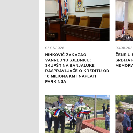
03.08.2026.
03.08.202
NINKOVIĆ ZAKAZAO
ŽENE U 
VANREDNU SJEDNICU:
SRBIJA 
SKUPŠTINA BANJALUKE
MEMORA
RASPRAVLJAĆE O KREDITU OD
18 MILIONA KM I NAPLATI
PARKINGA
0