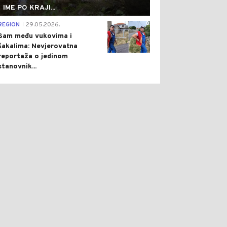
IME PO KRAJI...
0
REGION
29.05.2026.
|
Sam među vukovima i
šakalima: Nevjerovatna
reportaža o jedinom
stanovnik...