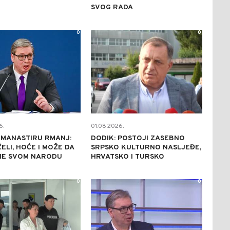
SVOG RADA
0
0
6.
01.08.2026.
 MANASTIRU RMANJ:
DODIK: POSTOJI ZASEBNO
ŽELI, HOĆE I MOŽE DA
SRPSKO KULTURNO NASLJEĐE,
E SVOM NARODU
HRVATSKO I TURSKO
0
0