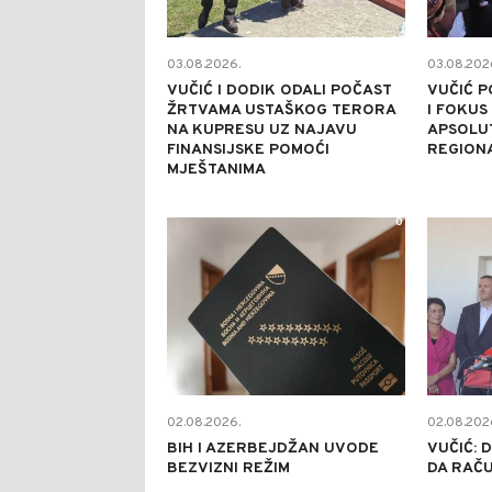
03.08.2026.
03.08.202
VUČIĆ I DODIK ODALI POČAST
VUČIĆ P
ŽRTVAMA USTAŠKOG TERORA
I FOKUS
NA KUPRESU UZ NAJAVU
APSOLUT
FINANSIJSKE POMOĆI
REGION
MJEŠTANIMA
0
02.08.2026.
02.08.202
BIH I AZERBEJDŽAN UVODE
VUČIĆ: 
BEZVIZNI REŽIM
DA RAČU