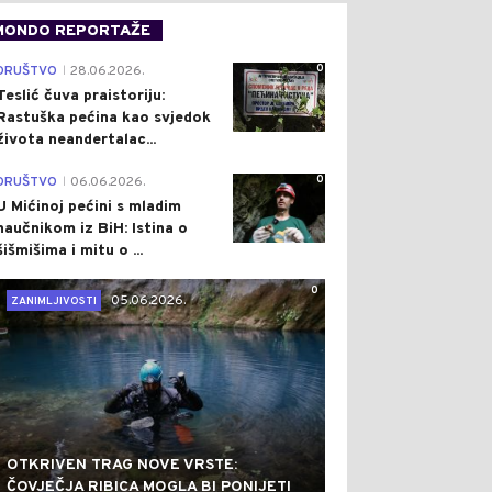
MONDO REPORTAŽE
0
DRUŠTVO
28.06.2026.
|
Teslić čuva praistoriju:
Rastuška pećina kao svjedok
života neandertalac...
0
DRUŠTVO
06.06.2026.
|
U Mićinoj pećini s mladim
naučnikom iz BiH: Istina o
šišmišima i mitu o ...
0
05.06.2026.
ZANIMLJIVOSTI
OTKRIVEN TRAG NOVE VRSTE:
ČOVJEČJA RIBICA MOGLA BI PONIJETI