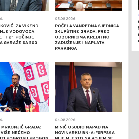
6.
05.08.2026.
KOVIĆ: ZA VIKEND
POČELA VANREDNA SJEDNICA
ANJE VODOVODA
SKUPŠTINE GRADA: PRED
 1 I 2", POČINJE I
ODBORNICIMA KREDITNO
A GARAŽE SA 500
ZADUŽENJE I NAPLATA
PARKINGA
1
0
6.
04.08.2026.
Z MRKONJIĆ GRADA:
MINIĆ OSUDIO NAPAD NA
 VIŠE NEĆEMO
NOVINARKU BN-A: "SRPSKA
ITI POGROM I PROGON
NIJE MJESTO NA KOJEM SE