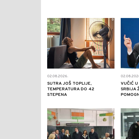
0
02.08.2026.
02.08.202
SUTRA JOŠ TOPLIJE,
VUČIĆ U
TEMPERATURA DO 42
SRBIJA 
STEPENA
POMOGN
0