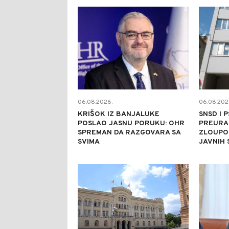
0
06.08.2026.
06.08.202
KRIŠOK IZ BANJALUKE
SNSD I 
POSLAO JASNU PORUKU: OHR
PREURA
SPREMAN DA RAZGOVARA SA
ZLOUPO
SVIMA
JAVNIH
1