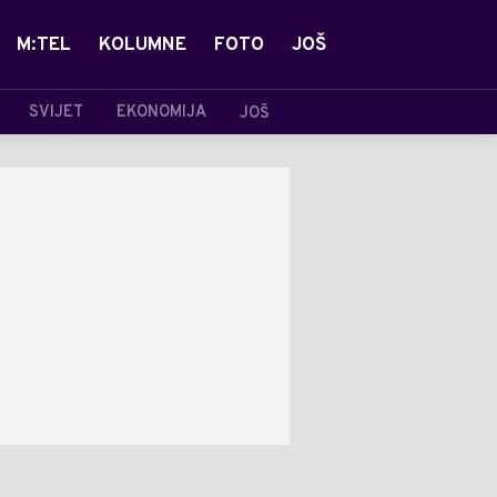
M:TEL
KOLUMNE
FOTO
JOŠ
SVIJET
EKONOMIJA
JOŠ