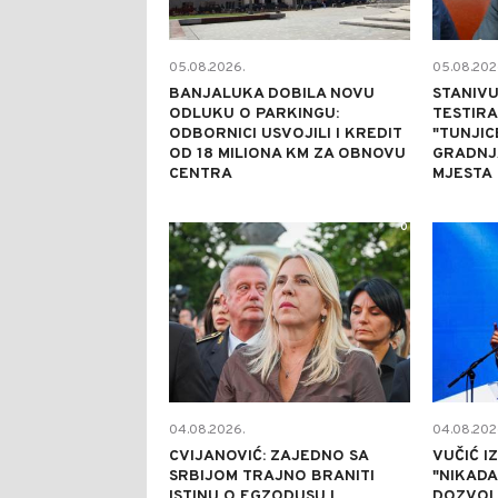
05.08.2026.
05.08.202
BANJALUKA DOBILA NOVU
STANIVU
ODLUKU O PARKINGU:
TESTIR
ODBORNICI USVOJILI I KREDIT
"TUNJICE
OD 18 MILIONA KM ZA OBNOVU
GRADNJ
CENTRA
MJESTA
0
04.08.2026.
04.08.202
CVIJANOVIĆ: ZAJEDNO SA
VUČIĆ I
SRBIJOM TRAJNO BRANITI
"NIKADA
ISTINU O EGZODUSU I
DOZVOL