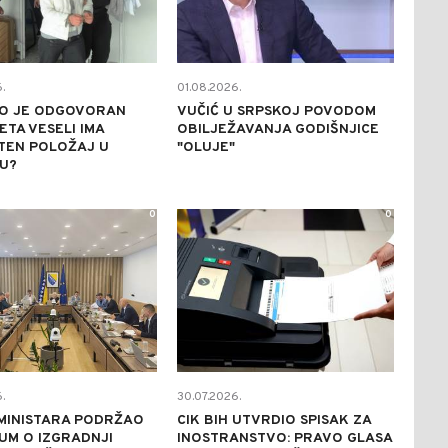
.
01.08.2026.
KO JE ODGOVORAN
VUČIĆ U SRPSKOJ POVODOM
ETA VESELI IMA
OBILJEŽAVANJA GODIŠNJICE
TEN POLOŽAJ U
"OLUJE"
U?
0
0
.
30.07.2026.
MINISTARA PODRŽAO
CIK BIH UTVRDIO SPISAK ZA
UM O IZGRADNJI
INOSTRANSTVO: PRAVO GLASA