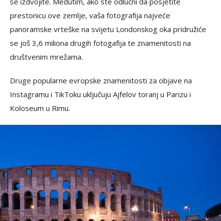
se izdvojite. Međutim, ako ste odlučni da posjetite
prestonicu ove zemlje, vaša fotografija najveće
panoramske vrteške na svijetu Londonskog oka pridružiće
se još 3,6 miliona drugih fotogafija te znamenitosti na
društvenim mrežama.
Druge popularne evropske znamenitosti za objave na
Instagramu i TikToku uključuju Ajfelov toranj u Parizu i
Koloseum u Rimu.