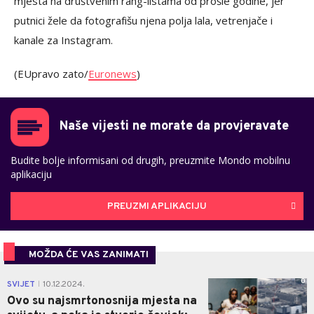
mjesta na društvenim rang-listama od prošle godine, jer
putnici žele da fotografišu njena polja lala, vetrenjače i
kanale za Instagram.
(EUpravo zato/
Euronews
)
Naše vijesti ne morate da provjeravate
Budite bolje informisani od drugih, preuzmite Mondo mobilnu
aplikaciju
PREUZMI APLIKACIJU
MOŽDA ĆE VAS ZANIMATI
0
SVIJET
10.12.2024.
|
Ovo su najsmrtonosnija mjesta na