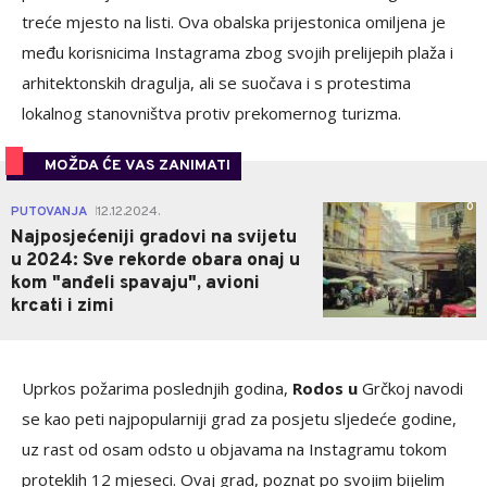
treće mjesto na listi. Ova obalska prijestonica omiljena je
među korisnicima Instagrama zbog svojih prelijepih plaža i
arhitektonskih dragulja, ali se suočava i s protestima
lokalnog stanovništva protiv prekomernog turizma.
MOŽDA ĆE VAS ZANIMATI
0
PUTOVANJA
12.12.2024.
|
Najposjećeniji gradovi na svijetu
u 2024: Sve rekorde obara onaj u
kom "anđeli spavaju", avioni
krcati i zimi
Uprkos požarima poslednjih godina,
Rodos u
Grčkoj navodi
se kao peti najpopularniji grad za posjetu sljedeće godine,
uz rast od osam odsto u objavama na Instagramu tokom
proteklih 12 mjeseci. Ovaj grad, poznat po svojim bijelim