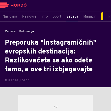
Naslovna
Najnovije
Info
Sport
Zabava
Magazin
M
Zabava
Putovanja
Preporuka "instagramičnih"
evropskih destinacija:
Razlikovaćete se ako odete
tamo, a ove tri izbjegavajte
17.12.2024. / 07:30