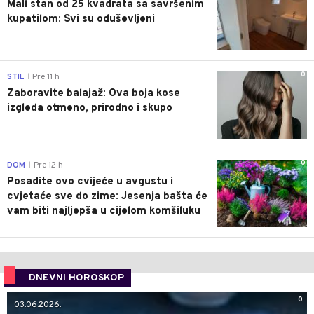
Mali stan od 25 kvadrata sa savršenim
kupatilom: Svi su oduševljeni
0
STIL
Pre 11 h
|
Zaboravite balajaž: Ova boja kose
izgleda otmeno, prirodno i skupo
0
DOM
Pre 12 h
|
Posadite ovo cvijeće u avgustu i
cvjetaće sve do zime: Jesenja bašta će
vam biti najljepša u cijelom komšiluku
DNEVNI HOROSKOP
0
03.06.2026.