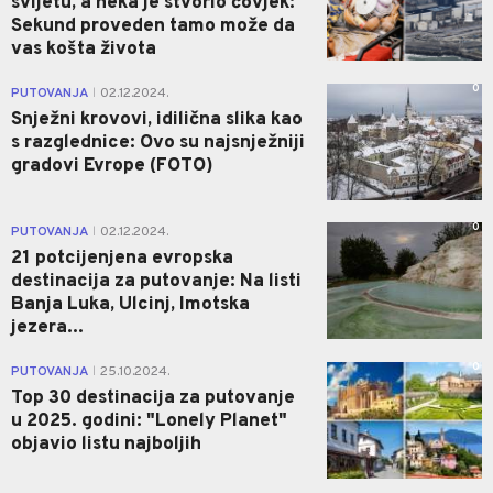
svijetu, a neka je stvorio čovjek:
Sekund proveden tamo može da
vas košta života
0
PUTOVANJA
02.12.2024.
|
Snježni krovovi, idilična slika kao
s razglednice: Ovo su najsnježniji
gradovi Evrope (FOTO)
0
PUTOVANJA
02.12.2024.
|
21 potcijenjena evropska
destinacija za putovanje: Na listi
Banja Luka, Ulcinj, Imotska
jezera...
0
PUTOVANJA
25.10.2024.
|
Top 30 destinacija za putovanje
u 2025. godini: "Lonely Planet"
objavio listu najboljih