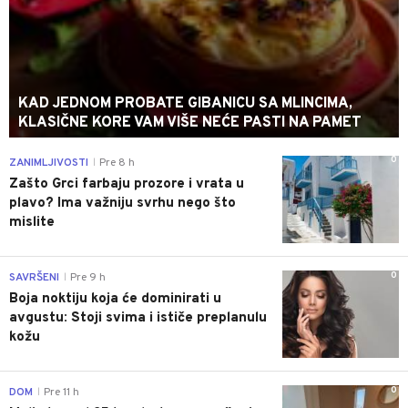
KAD JEDNOM PROBATE GIBANICU SA MLINCIMA,
KLASIČNE KORE VAM VIŠE NEĆE PASTI NA PAMET
0
ZANIMLJIVOSTI
Pre 8 h
|
Zašto Grci farbaju prozore i vrata u
plavo? Ima važniju svrhu nego što
mislite
0
SAVRŠENI
Pre 9 h
|
Boja noktiju koja će dominirati u
avgustu: Stoji svima i ističe preplanulu
kožu
0
DOM
Pre 11 h
|