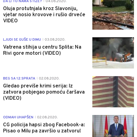
0
DA LI TO NAMA STIŽE?
04.08.2020.
|
Oluja protutnjala kroz Slavoniju,
vjetar nosio krovove i rušio drveće
VIDEO
0
LJUDI SE GUŠE U DIMU
03.08.2020.
|
Vatrena stihija u centru Splita: Na
Rivi gore motori (VIDEO)
0
BEG SA 12.SPRATA
02.08.2020.
|
Gledao previše krimi serija: Iz
zatvora pobjegao pomoću čaršava
(VIDEO)
0
ODMAH UHAPŠEN
02.08.2020.
|
CG policija hapsi zbog Facebook-a:
Pisao o Milu pa završio u zatvoru!