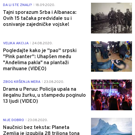
0
DA LI STE ZNALI?
18.09.2020.
|
Tajni sporazum Srba i Albanaca:
Ovih 15 tačaka predviđale su i
osnivanje zajedničke vojske!
0
VELIKA AKCIJA
24.08.2020.
|
Pogledajte kako je ''pao'' srpski
''Pink panter'': Uhapšen među
"Anđelima pakla" na plantaži
marihuane (VIDEO)
0
ZBOG KRŠENJA MERA
23.08.2020.
|
Drama u Peruu: Policija upala na
ilegalnu žurku, u stampedu poginulo
13 ljudi (VIDEO)
2
NIJE DOBRO
23.08.2020.
|
Naučnici bez teksta: Planeta
Zemlja je izgubila 28 triliona tona