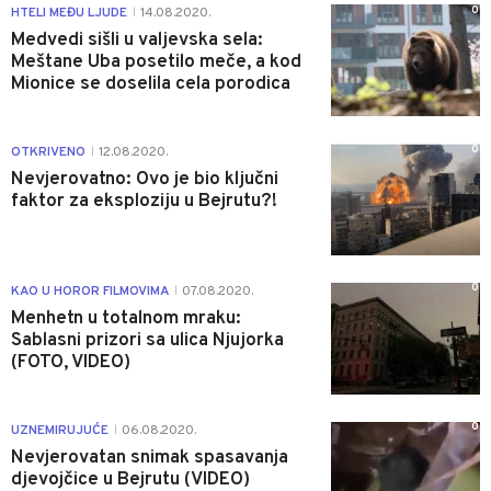
0
HTELI MEĐU LJUDE
14.08.2020.
|
Medvedi sišli u valjevska sela:
Meštane Uba posetilo meče, a kod
Mionice se doselila cela porodica
0
OTKRIVENO
12.08.2020.
|
Nevjerovatno: Ovo je bio ključni
faktor za eksploziju u Bejrutu?!
0
KAO U HOROR FILMOVIMA
07.08.2020.
|
Menhetn u totalnom mraku:
Sablasni prizori sa ulica Njujorka
(FOTO, VIDEO)
0
UZNEMIRUJUĆE
06.08.2020.
|
Nevjerovatan snimak spasavanja
djevojčice u Bejrutu (VIDEO)