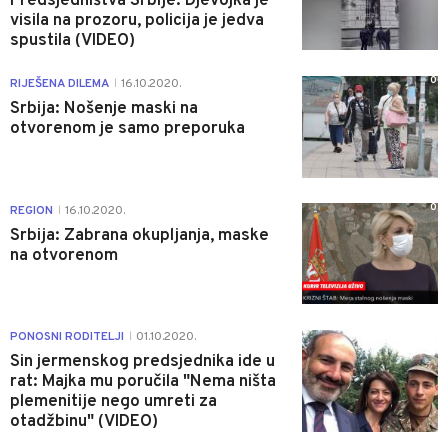
Predsjedništva Srbije: Djevojka je
visila na prozoru, policija je jedva
spustila (VIDEO)
0
RIJEŠENA DILEMA
16.10.2020.
|
Srbija: Nošenje maski na
otvorenom je samo preporuka
0
REGION
16.10.2020.
|
Srbija: Zabrana okupljanja, maske
na otvorenom
0
PONOSNI RODITELJI
01.10.2020.
|
Sin jermenskog predsjednika ide u
rat: Majka mu poručila "Nema ništa
plemenitije nego umreti za
otadžbinu" (VIDEO)