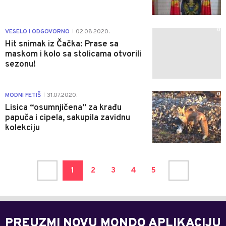
0
VESELO I ODGOVORNO
02.08.2020.
|
Hit snimak iz Čačka: Prase sa
maskom i kolo sa stolicama otvorili
sezonu!
0
MODNI FETIŠ
31.07.2020.
|
Lisica “osumnjičena” za krađu
papuča i cipela, sakupila zavidnu
kolekciju
1
2
3
4
5
PREUZMI NOVU MONDO APLIKACIJU