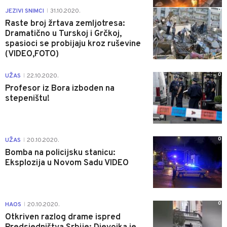
0
JEZIVI SNIMCI
31.10.2020.
|
Raste broj žrtava zemljotresa:
Dramatično u Turskoj i Grčkoj,
spasioci se probijaju kroz ruševine
(VIDEO,FOTO)
0
UŽAS
22.10.2020.
|
Profesor iz Bora izboden na
stepeništu!
0
UŽAS
20.10.2020.
|
Bomba na policijsku stanicu:
Eksplozija u Novom Sadu VIDEO
0
HAOS
20.10.2020.
|
Otkriven razlog drame ispred