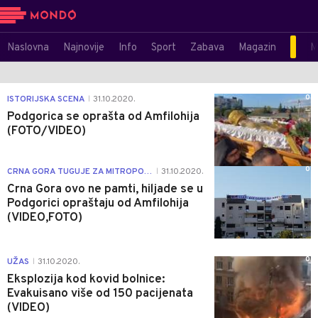
Naslovna
Najnovije
Info
Sport
Zabava
Magazin
M
0
ISTORIJSKA SCENA
31.10.2020.
|
Podgorica se oprašta od Amfilohija
(FOTO/VIDEO)
0
CRNA GORA TUGUJE ZA MITROPOLITOM
31.10.2020.
|
Crna Gora ovo ne pamti, hiljade se u
Podgorici opraštaju od Amfilohija
(VIDEO,FOTO)
0
UŽAS
31.10.2020.
|
Eksplozija kod kovid bolnice:
Evakuisano više od 150 pacijenata
(VIDEO)