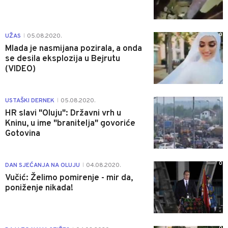
0
UŽAS
05.08.2020.
|
Mlada je nasmijana pozirala, a onda
se desila eksplozija u Bejrutu
(VIDEO)
1
USTAŠKI DERNEK
05.08.2020.
|
HR slavi "Oluju": Državni vrh u
Kninu, u ime "branitelja" govoriće
Gotovina
0
DAN SJEĆANJA NA OLUJU
04.08.2020.
|
Vučić: Želimo pomirenje - mir da,
poniženje nikada!