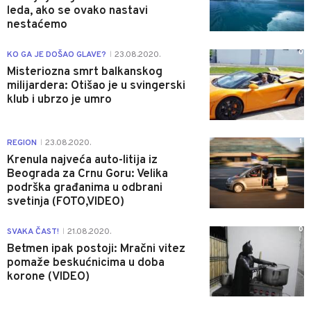
leda, ako se ovako nastavi
nestaćemo
0
KO GA JE DOŠAO GLAVE?
23.08.2020.
|
Misteriozna smrt balkanskog
milijardera: Otišao je u svingerski
klub i ubrzo je umro
1
REGION
23.08.2020.
|
Krenula najveća auto-litija iz
Beograda za Crnu Goru: Velika
podrška građanima u odbrani
svetinja (FOTO,VIDEO)
0
SVAKA ČAST!
21.08.2020.
|
Betmen ipak postoji: Mračni vitez
pomaže beskućnicima u doba
korone (VIDEO)