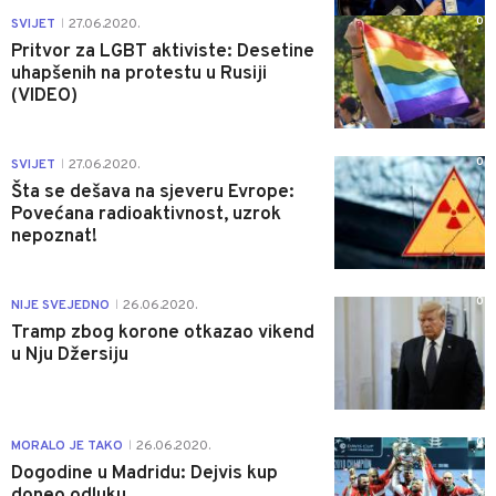
0
SVIJET
27.06.2020.
|
Pritvor za LGBT aktiviste: Desetine
uhapšenih na protestu u Rusiji
(VIDEO)
0
SVIJET
27.06.2020.
|
Šta se dešava na sjeveru Evrope:
Povećana radioaktivnost, uzrok
nepoznat!
0
NIJE SVEJEDNO
26.06.2020.
|
Tramp zbog korone otkazao vikend
u Nju Džersiju
0
MORALO JE TAKO
26.06.2020.
|
Dogodine u Madridu: Dejvis kup
doneo odluku