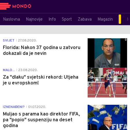
Naslovna
Najnovije
Info
Sport
Zabava
Magazin
M
0
SVIJET
27.08.2020.
|
Florida: Nakon 37 godina u zatvoru
dokazali da je nevin
0
MALO...
23.08.2020.
|
Za "dlaku" svjetski rekord: Utjeha
je u evropskom!
0
IZNENAĐENI?
01.07.2020.
|
Muljao s parama kao direktor FIFA,
pa "popio" suspenziju na deset
godina