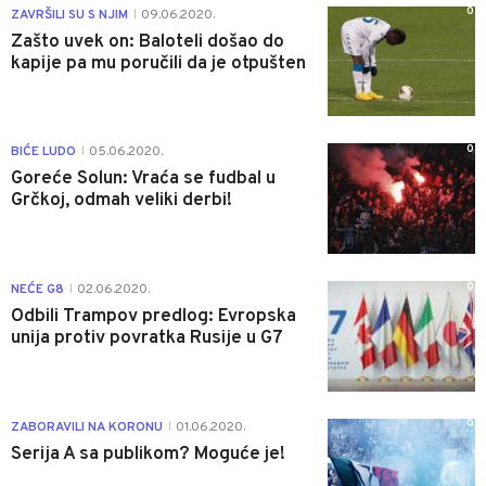
0
ZAVRŠILI SU S NJIM
09.06.2020.
|
Zašto uvek on: Baloteli došao do
kapije pa mu poručili da je otpušten
0
BIĆE LUDO
05.06.2020.
|
Goreće Solun: Vraća se fudbal u
Grčkoj, odmah veliki derbi!
0
NEĆE G8
02.06.2020.
|
Odbili Trampov predlog: Evropska
unija protiv povratka Rusije u G7
0
ZABORAVILI NA KORONU
01.06.2020.
|
Serija A sa publikom? Moguće je!