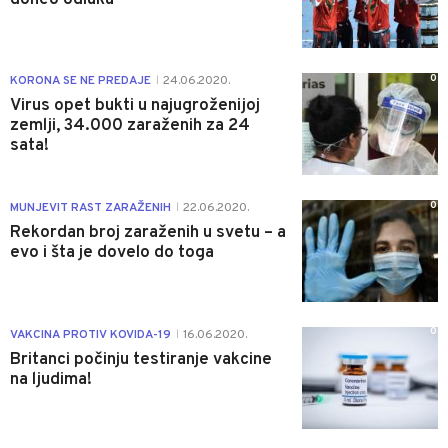
0
KORONA SE NE PREDAJE
24.06.2020.
|
Virus opet bukti u najugroženijoj
zemlji, 34.000 zaraženih za 24
sata!
0
MUNJEVIT RAST ZARAŽENIH
22.06.2020.
|
Rekordan broj zaraženih u svetu – a
evo i šta je dovelo do toga
0
VAKCINA PROTIV KOVIDA-19
16.06.2020.
|
Britanci počinju testiranje vakcine
na ljudima!