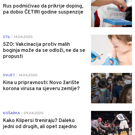
Rus podmićivao da prikrije doping,
pa dobio ČETIRI godine suspenzije
0
STIL
14.04.2020.
|
SZO: Vakcinacija protiv malih
boginja može da se odloži, ne da se
propusti
0
SVIJET
14.04.2020.
|
Kina u pripravnosti: Novo žarište
korona virusa na sjeveru zemlje?
0
KOŠARKA
09.04.2020.
|
Kako Klipersi treniraju? Daleko
jedni od drugih, ali opet zajedno