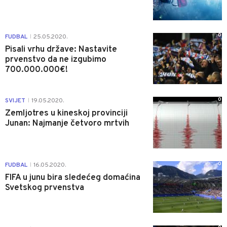
0
FUDBAL
25.05.2020.
|
Pisali vrhu države: Nastavite
prvenstvo da ne izgubimo
700.000.000€!
0
SVIJET
19.05.2020.
|
Zemljotres u kineskoj provinciji
Junan: Najmanje četvoro mrtvih
0
FUDBAL
16.05.2020.
|
FIFA u junu bira sledećeg domaćina
Svetskog prvenstva