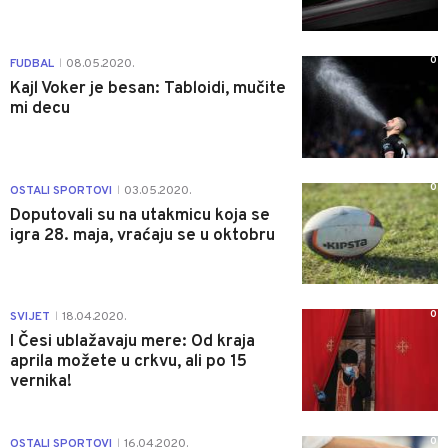
0
FUDBAL
08.05.2020.
|
Kajl Voker je besan: Tabloidi, mučite
mi decu
0
OSTALI SPORTOVI
03.05.2020.
|
Doputovali su na utakmicu koja se
igra 28. maja, vraćaju se u oktobru
0
SVIJET
18.04.2020.
|
I Česi ublažavaju mere: Od kraja
aprila možete u crkvu, ali po 15
vernika!
0
OSTALI SPORTOVI
16.04.2020.
|