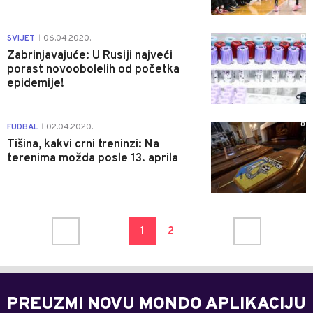
0
SVIJET
06.04.2020.
|
Zabrinjavajuće: U Rusiji najveći
porast novoobolelih od početka
epidemije!
0
FUDBAL
02.04.2020.
|
Tišina, kakvi crni treninzi: Na
terenima možda posle 13. aprila
1
2
PREUZMI NOVU MONDO APLIKACIJU