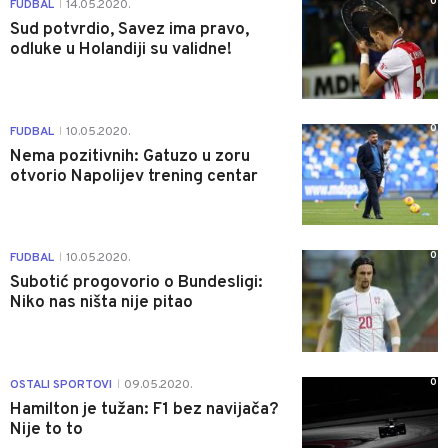
0
FUDBAL
14.05.2020.
|
Sud potvrdio, Savez ima pravo,
odluke u Holandiji su validne!
0
FUDBAL
10.05.2020.
|
Nema pozitivnih: Gatuzo u zoru
otvorio Napolijev trening centar
0
FUDBAL
10.05.2020.
|
Subotić progovorio o Bundesligi:
Niko nas ništa nije pitao
0
OSTALI SPORTOVI
09.05.2020.
|
Hamilton je tužan: F1 bez navijača?
Nije to to