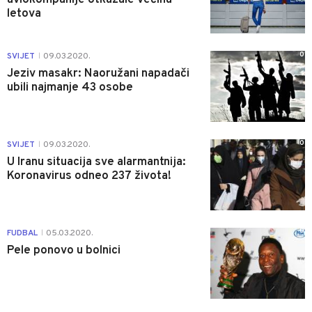
letova
0
SVIJET
09.03.2020.
|
Jeziv masakr: Naoružani napadači
ubili najmanje 43 osobe
0
SVIJET
09.03.2020.
|
U Iranu situacija sve alarmantnija:
Koronavirus odneo 237 života!
0
FUDBAL
05.03.2020.
|
Pele ponovo u bolnici