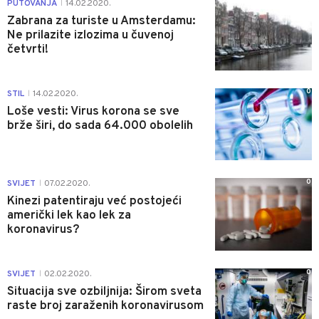
0
PUTOVANJA
14.02.2020.
|
Zabrana za turiste u Amsterdamu:
Ne prilazite izlozima u čuvenoj
četvrti!
0
STIL
14.02.2020.
|
Loše vesti: Virus korona se sve
brže širi, do sada 64.000 obolelih
0
SVIJET
07.02.2020.
|
Kinezi patentiraju već postojeći
američki lek kao lek za
koronavirus?
0
SVIJET
02.02.2020.
|
Situacija sve ozbiljnija: Širom sveta
raste broj zaraženih koronavirusom