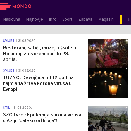
Naslovna
Najnovije
Info
Sport
Zabava
Magazin
M
0
SVIJET
31.03.2020.
|
Restorani, kafići, muzeji i škole u
Holandiji zatvoreni bar do 28.
aprila!
0
SVIJET
31.03.2020.
|
TUŽNO: Devojčica od 12 godina
najmlađa žrtva korona virusa u
Evropi!
0
STIL
31.03.2020.
|
SZO tvrdi: Epidemija korona virusa
u Aziji "daleko od kraja"!