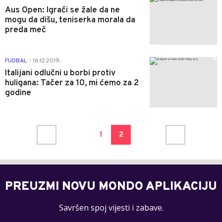
Aus Open: Igrači se žale da ne
mogu da dišu, teniserka morala da
preda meč
0
FUDBAL
16.12.2019.
|
Italijani odlučni u borbi protiv
huligana: Tačer za 10, mi ćemo za 2
godine
1
2
PREUZMI NOVU MONDO APLIKACIJU
Savršen spoj vijesti i zabave.