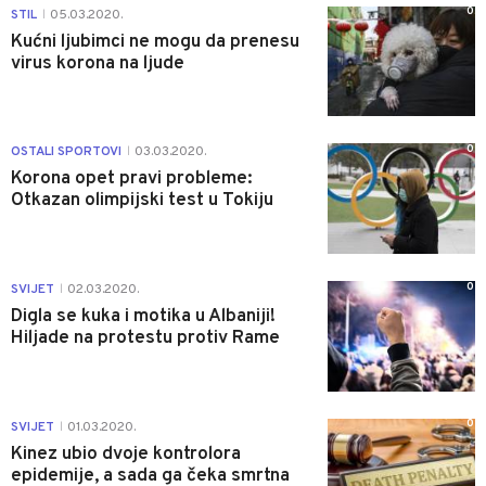
0
STIL
05.03.2020.
|
Kućni ljubimci ne mogu da prenesu
virus korona na ljude
0
OSTALI SPORTOVI
03.03.2020.
|
Korona opet pravi probleme:
Otkazan olimpijski test u Tokiju
0
SVIJET
02.03.2020.
|
Digla se kuka i motika u Albaniji!
Hiljade na protestu protiv Rame
0
SVIJET
01.03.2020.
|
Kinez ubio dvoje kontrolora
epidemije, a sada ga čeka smrtna