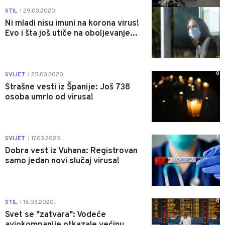
0
STIL
29.03.2020.
|
Ni mladi nisu imuni na korona virus!
Evo i šta još utiče na oboljevanje...
0
SVIJET
25.03.2020.
|
Strašne vesti iz Španije: Još 738
osoba umrlo od virusa!
1
SVIJET
17.03.2020.
|
Dobra vest iz Vuhana: Registrovan
samo jedan novi slučaj virusa!
0
STIL
16.03.2020.
|
Svet se "zatvara": Vodeće
aviokompanije otkazale većinu