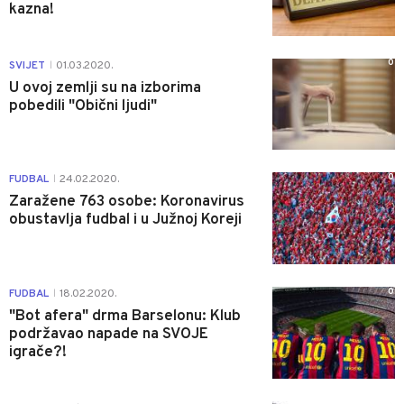
kazna!
0
SVIJET
01.03.2020.
|
U ovoj zemlji su na izborima
pobedili "Obični ljudi"
0
FUDBAL
24.02.2020.
|
Zaražene 763 osobe: Koronavirus
obustavlja fudbal i u Južnoj Koreji
0
FUDBAL
18.02.2020.
|
"Bot afera" drma Barselonu: Klub
podržavao napade na SVOJE
igrače?!