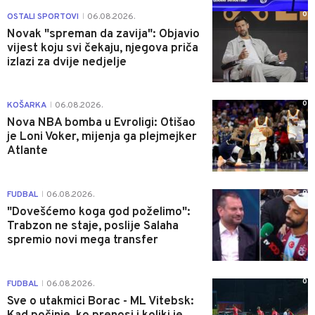
0
OSTALI SPORTOVI
06.08.2026.
|
Novak "spreman da zavija": Objavio
vijest koju svi čekaju, njegova priča
izlazi za dvije nedjelje
0
KOŠARKA
06.08.2026.
|
Nova NBA bomba u Evroligi: Otišao
je Loni Voker, mijenja ga plejmejker
Atlante
0
FUDBAL
06.08.2026.
|
"Dovešćemo koga god poželimo":
Trabzon ne staje, poslije Salaha
spremio novi mega transfer
0
FUDBAL
06.08.2026.
|
Sve o utakmici Borac - ML Vitebsk: