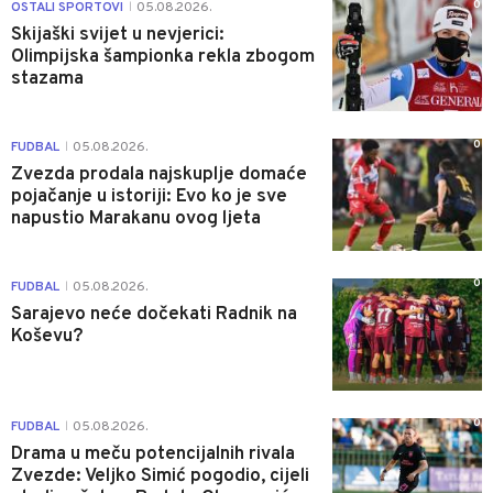
0
OSTALI SPORTOVI
05.08.2026.
|
Skijaški svijet u nevjerici:
Olimpijska šampionka rekla zbogom
stazama
0
FUDBAL
05.08.2026.
|
Zvezda prodala najskuplje domaće
pojačanje u istoriji: Evo ko je sve
napustio Marakanu ovog ljeta
0
FUDBAL
05.08.2026.
|
Sarajevo neće dočekati Radnik na
Koševu?
0
FUDBAL
05.08.2026.
|
Drama u meču potencijalnih rivala
Zvezde: Veljko Simić pogodio, cijeli