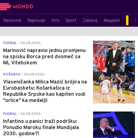
Naslovna
Najnovije
Info
Sport
Zabava
Magazin
M
0
FUDBAL
06.08.2026.
|
Marinović napravio jednu promjenu
na spisku Borca pred dvomeč sa
ML Vitebskom
0
KOŠARKA
06.08.2026.
|
Vlaseničanka Milica Mazić briljira na
Eurobasketu: Košarkašica iz
Republike Srpske kao kapiten vodi
"orlice" ka medalji!
0
FUDBAL
06.08.2026.
|
Infantino u panici traži podršku:
Ponudio Maroku finale Mundijala
2030. godine?!