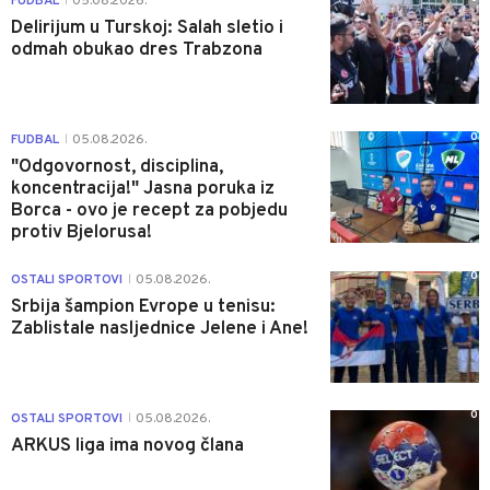
FUDBAL
05.08.2026.
|
Delirijum u Turskoj: Salah sletio i
odmah obukao dres Trabzona
0
FUDBAL
05.08.2026.
|
"Odgovornost, disciplina,
koncentracija!" Jasna poruka iz
Borca - ovo je recept za pobjedu
protiv Bjelorusa!
0
OSTALI SPORTOVI
05.08.2026.
|
Srbija šampion Evrope u tenisu:
Zablistale nasljednice Jelene i Ane!
0
OSTALI SPORTOVI
05.08.2026.
|
ARKUS liga ima novog člana