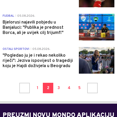
0
FUDBAL
05.08.2026.
|
Bjelorusi najavili pobjedu u
Banjaluci: "Publika je prednost
Borca, ali je uvijek cilj trijumf!"
0
OSTALI SPORTOVI
05.08.2026.
|
"Pogledao ju je i rekao nekoliko
riječi": Jeziva ispovijest o tragediji
koju je Hajdi doživjela u Beogradu
1
2
3
4
5
PREUZMI NOVU MONDO APLIKACIJU