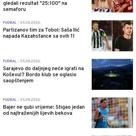
gledali rezultat "25:100" na
semaforu
0
FUDBAL
05.08.2026.
|
Partizanov tim za Tobol: Saša Ilić
napada Kazahstance sa ovih 11
0
FUDBAL
05.08.2026.
|
Sarajevo do daljnjeg neće igrati na
Koševu!? Bordo klub se oglasio
saopštenjem
0
FUDBAL
05.08.2026.
|
Bajer ne gubi vrijeme: Stigao jedan
od najtraženijih lijevih bekova