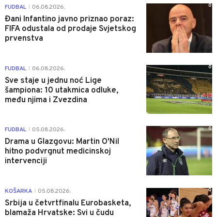
0
FUDBAL
06.08.2026.
|
Đani Infantino javno priznao poraz:
FIFA odustala od prodaje Svjetskog
prvenstva
0
FUDBAL
06.08.2026.
|
Sve staje u jednu noć Lige
šampiona: 10 utakmica odluke,
među njima i Zvezdina
0
FUDBAL
05.08.2026.
|
Drama u Glazgovu: Martin O'Nil
hitno podvrgnut medicinskoj
intervenciji
0
KOŠARKA
05.08.2026.
|
Srbija u četvrtfinalu Eurobasketa,
blamaža Hrvatske: Svi u čudu