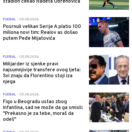
stadion čekao Radeta Obrenovića
0
FUDBAL
05.08.2026.
|
Posrnuli velikan Serije A platio 100
miliona novi tim: Realov as došao
putem Peđe Mijatovića
0
FUDBAL
05.08.2026.
|
Milijarder iz sjenke pravi
najsumnjivije transfere ovog ljeta:
Svi znaju da Florentino stoji iza
njega
0
FUDBAL
05.08.2026.
|
Figo u Beogradu ustao zbog
Infantina, sad ne može da ga smisli:
"Prekasno je za tebe, moraš da
odeš"
0