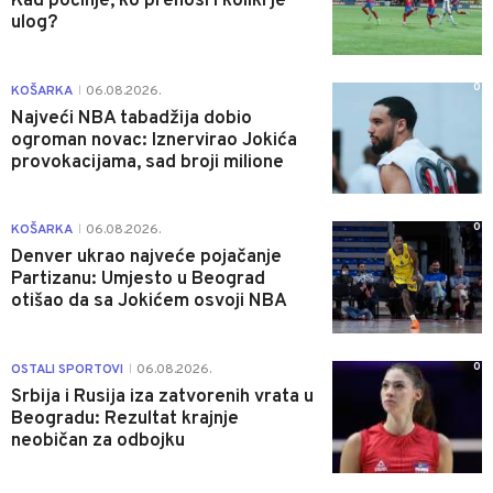
Kad počinje, ko prenosi i koliki je
ulog?
0
KOŠARKA
06.08.2026.
|
Najveći NBA tabadžija dobio
ogroman novac: Iznervirao Jokića
provokacijama, sad broji milione
0
KOŠARKA
06.08.2026.
|
Denver ukrao najveće pojačanje
Partizanu: Umjesto u Beograd
otišao da sa Jokićem osvoji NBA
0
OSTALI SPORTOVI
06.08.2026.
|
Srbija i Rusija iza zatvorenih vrata u
Beogradu: Rezultat krajnje
neobičan za odbojku