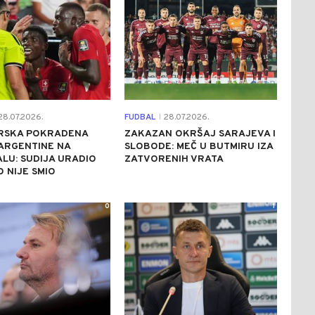
8.07.2026.
FUDBAL
28.07.2026.
|
RSKA POKRADENA
ZAKAZAN OKRŠAJ SARAJEVA I
ARGENTINE NA
SLOBODE: MEČ U BUTMIRU IZA
LU: SUDIJA URADIO
ZATVORENIH VRATA
 NIJE SMIO
0
1