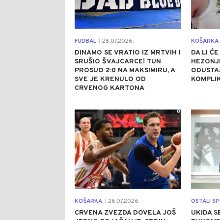
FUDBAL
28.07.2026.
KOŠARKA
|
DINAMO SE VRATIO IZ MRTVIH I
DA LI Ć
SRUŠIO ŠVAJCARCE! TUN
HEZONJE
PROSUO 2:0 NA MAKSIMIRU, A
ODUSTAJ
SVE JE KRENULO OD
KOMPLIK
CRVENOG KARTONA
0
KOŠARKA
28.07.2026.
OSTALI S
|
CRVENA ZVEZDA DOVELA JOŠ
UKIDA S