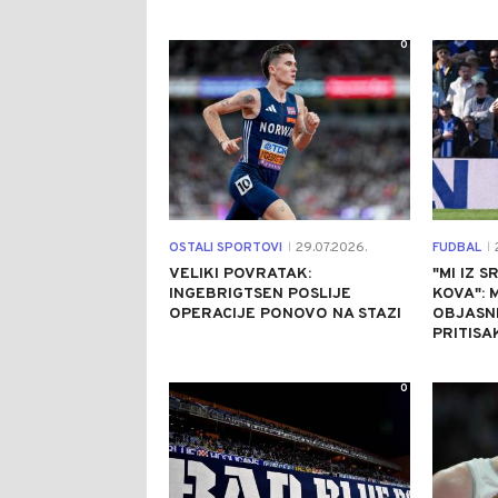
0
OSTALI SPORTOVI
29.07.2026.
FUDBAL
2
|
|
VELIKI POVRATAK:
"MI IZ 
INGEBRIGTSEN POSLIJE
KOVA": 
OPERACIJE PONOVO NA STAZI
OBJASNI
PRITISA
0