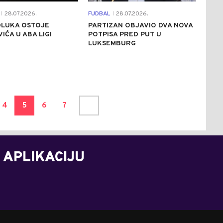
28.07.2026.
FUDBAL
28.07.2026.
|
|
DLUKA OSTOJE
PARTIZAN OBJAVIO DVA NOVA
IĆA U ABA LIGI
POTPISA PRED PUT U
LUKSEMBURG
4
5
6
7
 APLIKACIJU