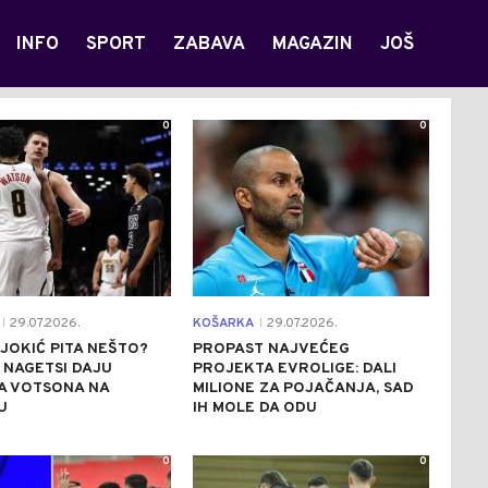
INFO
SPORT
ZABAVA
MAGAZIN
JOŠ
0
0
29.07.2026.
KOŠARKA
29.07.2026.
|
|
E JOKIĆ PITA NEŠTO?
PROPAST NAJVEĆEG
 NAGETSI DAJU
PROJEKTA EVROLIGE: DALI
A VOTSONA NA
MILIONE ZA POJAČANJA, SAD
U
IH MOLE DA ODU
0
0