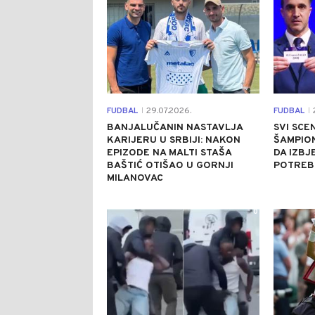
FUDBAL
29.07.2026.
FUDBAL
2
|
|
BANJALUČANIN NASTAVLJA
SVI SCE
KARIJERU U SRBIJI: NAKON
ŠAMPIO
EPIZODE NA MALTI STAŠA
DA IZBJ
BAŠTIĆ OTIŠAO U GORNJI
POTREB
MILANOVAC
0