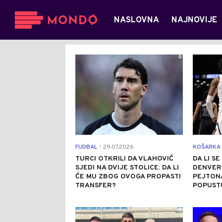
NASLOVNA
NAJNOVIJE
0
FUDBAL
29.07.2026.
KOŠARKA
|
TURCI OTKRILI DA VLAHOVIĆ
DA LI S
SJEDI NA DVIJE STOLICE: DA LI
DENVER
ĆE MU ZBOG OVOGA PROPASTI
PEJTON
TRANSFER?
POPUST
0