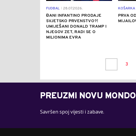
FUDBAL
28.07.2026.
KOŠARKA
|
ĐANI INFANTINO PRODAJE
PRVA O
SVJETSKO PRVENSTVO?!
MIJAILOV
UMIJEŠANI DONALD TRAMP I
NJEGOV ZET, RADI SE O
MILIONIMA EVRA
3
PREUZMI NOVU MONDO
Savršen spoj vijesti i zabave.