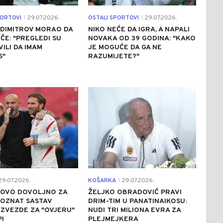
PORTOVI
29.07.2026.
OSTALI SPORTOVI
29.07.2026.
|
|
 DIMITROV MORAO DA
NIKO NEĆE DA IGRA, A NAPALI
ČE: "PREGLEDI SU
NOVAKA OD 39 GODINA: "KAKO
ILI DA IMAM
JE MOGUĆE DA GA NE
S"
RAZUMIJETE?"
0
0
9.07.2026.
KOŠARKA
29.07.2026.
|
E OVO DOVOLJNO ZA
ŽELJKO OBRADOVIĆ PRAVI
POZNAT SASTAV
DRIM-TIM U PANATINAIKOSU:
ZVEZDE ZA "OVJERU"
NUDI TRI MILIONA EVRA ZA
I
PLEJMEJKERA