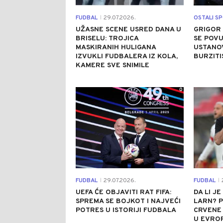
FUDBAL
29.07.2026.
OSTALI S
|
UŽASNE SCENE USRED DANA U
GRIGOR
BRISELU: TROJICA
SE POVU
MASKIRANIH HULIGANA
USTANOV
IZVUKLI FUDBALERA IZ KOLA,
BURZITI
KAMERE SVE SNIMILE
0
FUDBAL
29.07.2026.
FUDBAL
2
|
|
UEFA ĆE OBJAVITI RAT FIFA:
DA LI J
SPREMA SE BOJKOT I NAJVEĆI
LARN? 
POTRES U ISTORIJI FUDBALA
CRVENE 
U EVROP