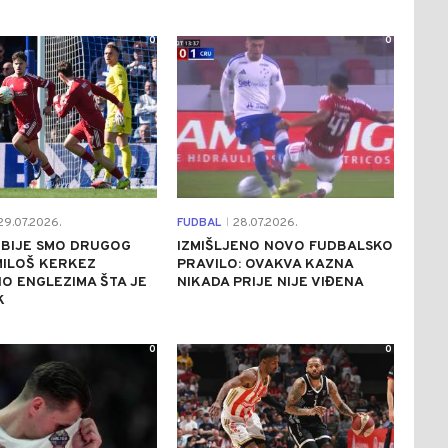
0
0
9.07.2026.
FUDBAL
28.07.2026.
|
SRBIJE SMO DRUGOG
IZMIŠLJENO NOVO FUDBALSKO
MILOŠ KERKEZ
PRAVILO: OVAKVA KAZNA
O ENGLEZIMA ŠTA JE
NIKADA PRIJE NIJE VIĐENA
K
0
0