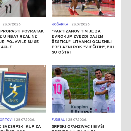
28.07.2026.
KOŠARKA
28.07.2026.
|
|
E PROPASTI POVRATAK
"PARTIZANOV TIM JE ZA
 U NBA? REAL NE
EVROKUP, ZVEZDI DAJEM
E, POJAVILE SU SE
ŠESTICU": LITVANCI OCIJENILI
ACIJE
PRELAZNI ROK "VJEČITIH", BILI
SU OŠTRI
2
0
PORTOVI
28.07.2026.
FUDBAL
28.07.2026.
|
|
E SVESRPSKI KUP ZA
SRPSKI OFANZIVAC I BIVŠI