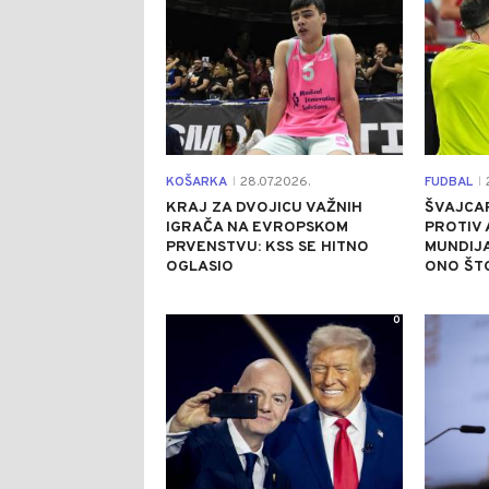
KOŠARKA
28.07.2026.
FUDBAL
2
|
|
KRAJ ZA DVOJICU VAŽNIH
ŠVAJCA
IGRAČA NA EVROPSKOM
PROTIV 
PRVENSTVU: KSS SE HITNO
MUNDIJA
OGLASIO
ONO ŠTO
0