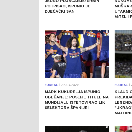
JEDNO POJAČANJE: SRBIN
RUKOME
POTPISAO, ISPUNIO JE
MUŠKAR
DJEČAČKI SAN
UTAKMIC
M:TEL I 
0
FUDBAL
28.07.2026.
FUDBAL
2
|
|
MARK KUKURELJA ISPUNIO
KLAUDIO
OBEĆANJE: POSLIJE TITULE NA
PREKIDA
MUNDIJALU ISTETOVIRAO LIK
LEGEND
SELEKTORA ŠPANIJE!
"UKRAO
MALDINI
0