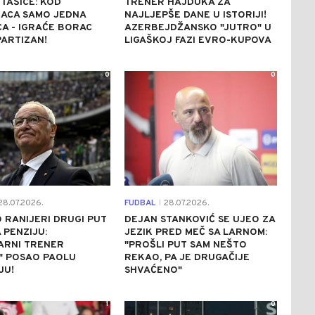
TAŠICE: KOD
TRENER HAJDUKA ZA
ACA SAMO JEDNA
NAJLJEPŠE DANE U ISTORIJI!
A - IGRAĆE BORAC
AZERBEJDŽANSKO "JUTRO" U
PARTIZAN!
LIGAŠKOJ FAZI EVRO-KUPOVA
0
0
8.07.2026.
FUDBAL
28.07.2026.
|
 RANIJERI DRUGI PUT
DEJAN STANKOVIĆ SE UJEO ZA
 PENZIJU:
JEZIK PRED MEČ SA LARNOM:
ARNI TRENER
"PROŠLI PUT SAM NEŠTO
" POSAO PAOLU
REKAO, PA JE DRUGAČIJE
JU!
SHVAĆENO"
1
0