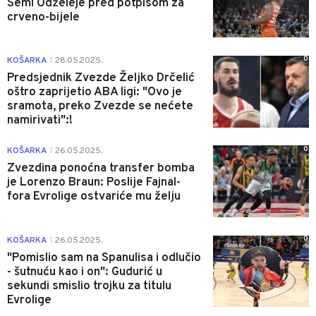
Semi Odželeje pred potpisom za
crveno-bijele
0
KOŠARKA
28.05.2025.
|
Predsjednik Zvezde Željko Drčelić
oštro zaprijetio ABA ligi: "Ovo je
sramota, preko Zvezde se nećete
namirivati":!
0
KOŠARKA
26.05.2025.
|
Zvezdina ponoćna transfer bomba
je Lorenzo Braun: Poslije Fajnal-
fora Evrolige ostvariće mu želju
0
KOŠARKA
26.05.2025.
|
"Pomislio sam na Spanulisa i odlučio
- šutnuću kao i on": Gudurić u
sekundi smislio trojku za titulu
Evrolige