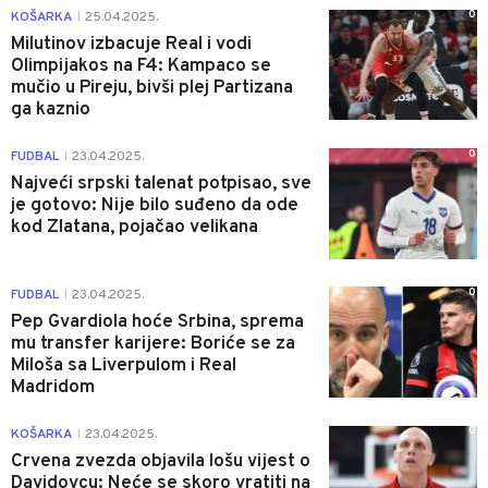
0
KOŠARKA
25.04.2025.
|
Milutinov izbacuje Real i vodi
Olimpijakos na F4: Kampaco se
mučio u Pireju, bivši plej Partizana
ga kaznio
0
FUDBAL
23.04.2025.
|
Najveći srpski talenat potpisao, sve
je gotovo: Nije bilo suđeno da ode
kod Zlatana, pojačao velikana
0
FUDBAL
23.04.2025.
|
Pep Gvardiola hoće Srbina, sprema
mu transfer karijere: Boriće se za
Miloša sa Liverpulom i Real
Madridom
0
KOŠARKA
23.04.2025.
|
Crvena zvezda objavila lošu vijest o
Davidovcu: Neće se skoro vratiti na