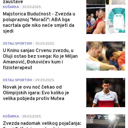
zaustave
0
KOŠARKA
30.05.2025.
|
Majstorica Budućnost - Zvezda u
polupraznoj "Morači": ABA liga
nacrtala gde niko neće smjeti da
sjedi
0
OSTALI SPORTOVI
30.05.2025.
|
U Kninu sanjao Crvenu zvezdu, u
Oluji ostao bez svega: Ko je Miljan
Amanović, Đokovićev kum i
fizioterapeut
0
OSTALI SPORTOVI
29.05.2025.
|
Novak je ovu noć čekao od
Olimpijskih igara: Evo koliko je
velika pobjeda protiv Mutea
0
KOŠARKA
28.05.2025.
|
Zvezda nadomak velikog pojačanja: