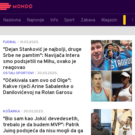
Naslovna
Najnovije
Info
Sport
Zabava
Magazin
M
0
FUDBAL
31.05.2025.
|
"Dejan Stanković je najbolji, druge
Srbe ne pamtim": Navijača Intera
smo podsjetili na Mihu, ovako je
reagovao
0
OSTALI SPORTOVI
30.05.2025.
|
"Očekivala sam ovo od Olge":
Kakve riječi Arine Sabalenke o
Danilovićevoj na Rolan Garosu
0
KOŠARKA
30.05.2025.
|
"Bio sam kao Jokić devedesetih,
trebalo je da budem MVP": Patrik
Juing podsjeća da nisu mogli da ga