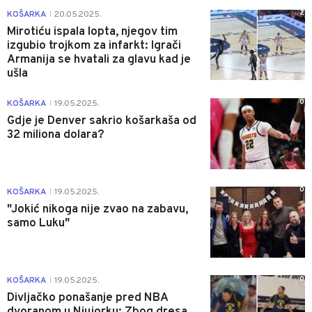
2
KOŠARKA
20.05.2025.
|
Mirotiću ispala lopta, njegov tim
izgubio trojkom za infarkt: Igrači
Armanija se hvatali za glavu kad je
ušla
0
KOŠARKA
19.05.2025.
|
Gdje je Denver sakrio košarkaša od
32 miliona dolara?
0
KOŠARKA
19.05.2025.
|
"Jokić nikoga nije zvao na zabavu,
samo Luku"
0
KOŠARKA
19.05.2025.
|
Divljačko ponašanje pred NBA
dvoranom u Njujorku: Zbog dresa