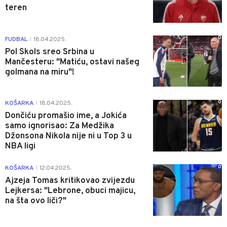
teren
0
FUDBAL
18.04.2025.
|
Pol Skols sreo Srbina u
Mančesteru: "Matiću, ostavi našeg
golmana na miru"!
0
KOŠARKA
18.04.2025.
|
Dončiću promašio ime, a Jokića
samo ignorisao: Za Medžika
Džonsona Nikola nije ni u Top 3 u
NBA ligi
0
KOŠARKA
12.04.2025.
|
Ajzeja Tomas kritikovao zvijezdu
Lejkersa: "Lebrone, obuci majicu,
na šta ovo liči?"