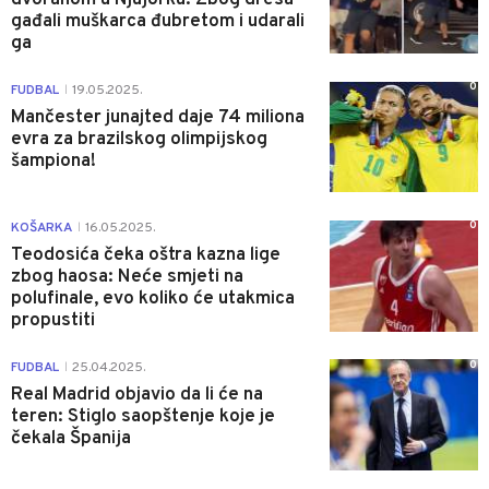
gađali muškarca đubretom i udarali
ga
0
FUDBAL
19.05.2025.
|
Mančester junajted daje 74 miliona
evra za brazilskog olimpijskog
šampiona!
0
KOŠARKA
16.05.2025.
|
Teodosića čeka oštra kazna lige
zbog haosa: Neće smjeti na
polufinale, evo koliko će utakmica
propustiti
0
FUDBAL
25.04.2025.
|
Real Madrid objavio da li će na
teren: Stiglo saopštenje koje je
čekala Španija