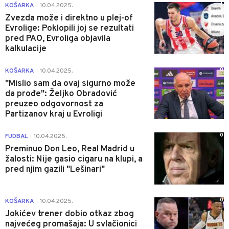
1
KOŠARKA
10.04.2025.
|
Zvezda može i direktno u plej-of
Evrolige: Poklopili joj se rezultati
pred PAO, Evroliga objavila
kalkulacije
0
KOŠARKA
10.04.2025.
|
"Mislio sam da ovaj sigurno može
da prođe": Željko Obradović
preuzeo odgovornost za
Partizanov kraj u Evroligi
0
FUDBAL
10.04.2025.
|
Preminuo Don Leo, Real Madrid u
žalosti: Nije gasio cigaru na klupi, a
pred njim gazili "Lešinari"
0
KOŠARKA
10.04.2025.
|
Jokićev trener dobio otkaz zbog
najvećeg promašaja: U svlačionici