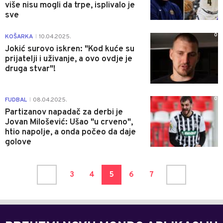
više nisu mogli da trpe, isplivalo je
sve
0
KOŠARKA
10.04.2025.
|
Jokić surovo iskren: "Kod kuće su
prijatelji i uživanje, a ovo ovdje je
druga stvar"!
0
FUDBAL
08.04.2025.
|
Partizanov napadač za derbi je
Jovan Milošević: Ušao "u crveno",
htio napolje, a onda počeo da daje
golove
3
4
5
6
7