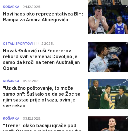
0
KOŠARKA
24.12.2025.
|
Novi haos oko reprezentativca BIH:
Rampa za Amara Alibegovića
0
OSTALI SPORTOVI
14.12.2025.
|
Novak Đoković ruši Federerov
rekord svih vremena: Dovoljno je
samo da kroči na teren Australijan
Opena
0
KOŠARKA
09.12.2025.
|
"Uz dužno poštovanje, to može
samo on": Šuškalo se da se Žoc sa
njim sastao prije otkaza, ovim je
sve rekao
0
KOŠARKA
03.12.2025.
|
"Treneri olako bacaju igrače pod