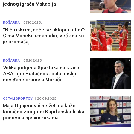
jednog igrača Makabija
0
KOŠARKA
07.10.2025.
|
"Biću iskren, neće se uklopiti u tim":
Čima Moneke iznenadio, već zna ko
je promašaj
0
KOŠARKA
05.10.2025.
|
Velika pobjeda Spartaka na startu
ABA lige: Budućnost pala poslije
neviđene drame u Morači
0
OSTALI SPORTOVI
20.09.2025.
|
Maja Ognjenović ne želi da kaže
konačno zbogom: Kapitenska traka
ponovo u njenim rukama