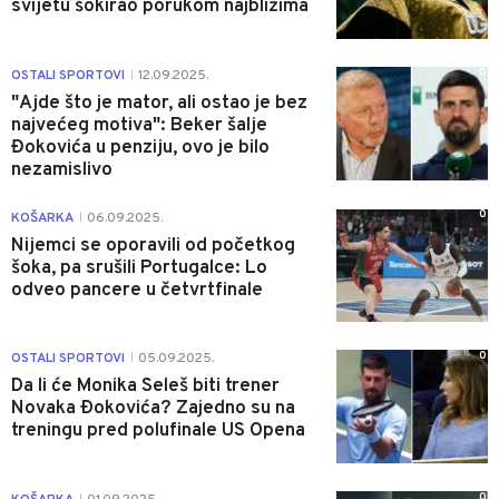
svijetu šokirao porukom najbližima
0
OSTALI SPORTOVI
12.09.2025.
|
"Ajde što je mator, ali ostao je bez
najvećeg motiva": Beker šalje
Đokovića u penziju, ovo je bilo
nezamislivo
0
KOŠARKA
06.09.2025.
|
Nijemci se oporavili od početkog
šoka, pa srušili Portugalce: Lo
odveo pancere u četvrtfinale
0
OSTALI SPORTOVI
05.09.2025.
|
Da li će Monika Seleš biti trener
Novaka Ðokovića? Zajedno su na
treningu pred polufinale US Opena
0