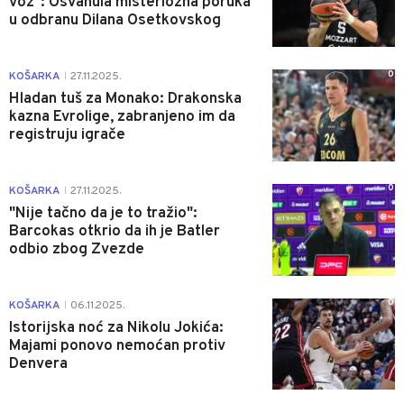
voz": Osvanula misteriozna poruka
u odbranu Dilana Osetkovskog
0
KOŠARKA
27.11.2025.
|
Hladan tuš za Monako: Drakonska
kazna Evrolige, zabranjeno im da
registruju igrače
0
KOŠARKA
27.11.2025.
|
"Nije tačno da je to tražio":
Barcokas otkrio da ih je Batler
odbio zbog Zvezde
0
KOŠARKA
06.11.2025.
|
Istorijska noć za Nikolu Jokića:
Majami ponovo nemoćan protiv
Denvera