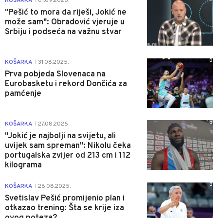
KOŠARKA
01.09.2025.
|
"Pešić to mora da riješi, Jokić ne
može sam": Obradović vjeruje u
Srbiju i podseća na važnu stvar
0
KOŠARKA
31.08.2025.
|
Prva pobjeda Slovenaca na
Eurobasketu i rekord Dončića za
pamćenje
0
KOŠARKA
27.08.2025.
|
"Jokić je najbolji na svijetu, ali
uvijek sam spreman": Nikolu čeka
portugalska zvijer od 213 cm i 112
kilograma
0
KOŠARKA
26.08.2025.
|
Svetislav Pešić promijenio plan i
otkazao trening: Šta se krije iza
ovog poteza?