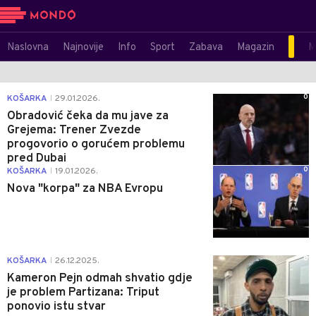
Naslovna
Najnovije
Info
Sport
Zabava
Magazin
M
0
KOŠARKA
29.01.2026.
|
Obradović čeka da mu jave za
Grejema: Trener Zvezde
progovorio o gorućem problemu
pred Dubai
0
KOŠARKA
19.01.2026.
|
Nova "korpa" za NBA Evropu
0
KOŠARKA
26.12.2025.
|
Kameron Pejn odmah shvatio gdje
je problem Partizana: Triput
ponovio istu stvar