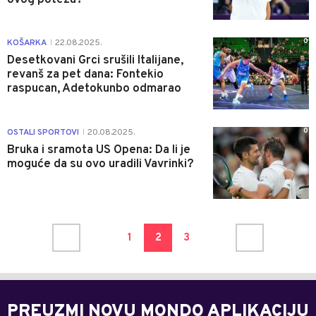
0
KOŠARKA
22.08.2025.
|
Desetkovani Grci srušili Italijane,
revanš za pet dana: Fontekio
raspucan, Adetokunbo odmarao
0
OSTALI SPORTOVI
20.08.2025.
|
Bruka i sramota US Opena: Da li je
moguće da su ovo uradili Vavrinki?
1
2
3
PREUZMI NOVU MONDO APLIKACIJU