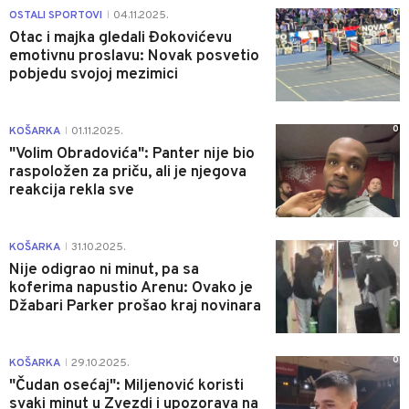
0
OSTALI SPORTOVI
04.11.2025.
|
Otac i majka gledali Đokovićevu
emotivnu proslavu: Novak posvetio
pobjedu svojoj mezimici
0
KOŠARKA
01.11.2025.
|
"Volim Obradovića": Panter nije bio
raspoložen za priču, ali je njegova
reakcija rekla sve
0
KOŠARKA
31.10.2025.
|
Nije odigrao ni minut, pa sa
koferima napustio Arenu: Ovako je
Džabari Parker prošao kraj novinara
0
KOŠARKA
29.10.2025.
|
"Čudan osećaj": Miljenović koristi
svaki minut u Zvezdi i upozorava na