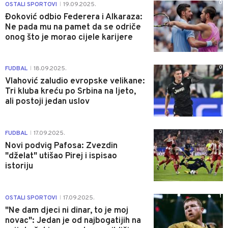
0
OSTALI SPORTOVI
19.09.2025.
|
Đoković odbio Federera i Alkaraza:
Ne pada mu na pamet da se odriče
onog što je morao cijele karijere
0
FUDBAL
18.09.2025.
|
Vlahović zaludio evropske velikane:
Tri kluba kreću po Srbina na ljeto,
ali postoji jedan uslov
0
FUDBAL
17.09.2025.
|
Novi podvig Pafosa: Zvezdin
"dželat" utišao Pirej i ispisao
istoriju
1
OSTALI SPORTOVI
17.09.2025.
|
"Ne dam djeci ni dinar, to je moj
novac": Jedan je od najbogatijih na