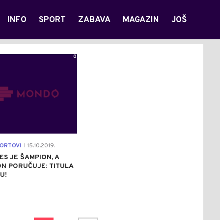
INFO
SPORT
ZABAVA
MAGAZIN
JOŠ
0
PORTOVI
15.10.2019.
|
S JE ŠAMPION, A
N PORUČUJE: TITULA
U!