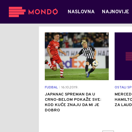
NASLOVNA
NAJNOVIJE
0
FUDBAL
16.10.2019.
OSTALI S
|
JAPANAC SPREMAN DA U
MERCEDE
CRNO-BELOM POKAŽE SVE:
HAMILTO
KOD KUĆE ZNAJU DA MI JE
ZA LAUD
DOBRO