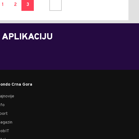
1
2
3
 APLIKACIJU
ondo Crna Gora
ajnovije
nfo
port
agazin
obIT