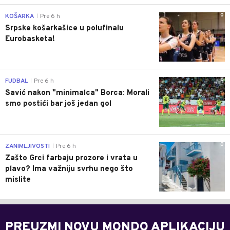
0
KOŠARKA
Pre 6 h
|
Srpske košarkašice u polufinalu
Eurobasketa!
0
FUDBAL
Pre 6 h
|
Savić nakon "minimalca" Borca: Morali
smo postići bar još jedan gol
0
ZANIMLJIVOSTI
Pre 6 h
|
Zašto Grci farbaju prozore i vrata u
plavo? Ima važniju svrhu nego što
mislite
PREUZMI NOVU MONDO APLIKACIJU