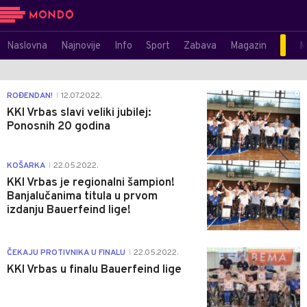
Naslovna
Najnovije
Info
Sport
Zabava
Magazin
M
0
ROĐENDAN!
12.07.2022.
|
KKI Vrbas slavi veliki jubilej:
Ponosnih 20 godina
0
KOŠARKA
22.05.2022.
|
KKI Vrbas je regionalni šampion!
Banjalučanima titula u prvom
izdanju Bauerfeind lige!
0
ČEKAJU PROTIVNIKA U FINALU
22.05.2022.
|
KKI Vrbas u finalu Bauerfeind lige