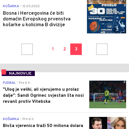
0
KOŠARKA
12.05.2022.
|
Bosna i Hercegovina će biti
domaćin Evropskog prvenstva
košarke u kolicima B divizije
1
2
3
NAJNOVIJE
0
FUDBAL
Pre 6 h
|
"Ulog je veliki, ali vjerujemo u prolaz
dalje": Sandi Ogrinec svjestan šta nosi
revanš protiv Vitebska
0
KOŠARKA
Pre 6 h
|
Bivša vjerenica traži 50 miliona dolara