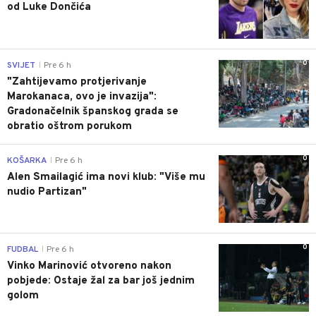
od Luke Dončića
0
SVIJET
Pre 6 h
|
"Zahtijevamo protjerivanje
Marokanaca, ovo je invazija":
Gradonačelnik španskog grada se
obratio oštrom porukom
0
KOŠARKA
Pre 6 h
|
Alen Smailagić ima novi klub: "Više mu
nudio Partizan"
0
FUDBAL
Pre 6 h
|
Vinko Marinović otvoreno nakon
pobjede: Ostaje žal za bar još jednim
golom