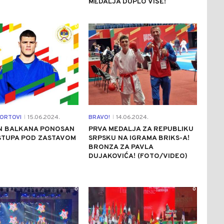
MEDALJA DUPLO VIŠE!
0
1
PORTOVI
15.06.2024.
BRAVO!
14.06.2024.
|
|
N BALKANA PONOSAN
PRVA MEDALJA ZA REPUBLIKU
STUPA POD ZASTAVOM
SRPSKU NA IGRAMA BRIKS-A!
BRONZA ZA PAVLA
DUJAKOVIĆA! (FOTO/VIDEO)
0
0