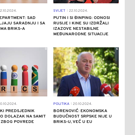
2.10.2024.
SVIJET
22.10.2024.
|
EPARTMENT: SAD
PUTIN I SI ĐINPING: ODNOSI
JAJU SARADNJU I SA
RUSIJE I KINE SU IZDRŽALI
MA BRIKS-A
IZAZOVE NESTABILNE
MEĐUNARODNE SITUACIJE
0
6
0.10.2024.
POLITIKA
20.10.2024.
|
KI PREDSJEDNIK
BORENOVIĆ: EKONOMSKA
O DOLAZAK NA SAMIT
BUDUĆNOST SRPSKE NIJE U
A ZBOG POVREDE
BRIKS-U, VEĆ U EU