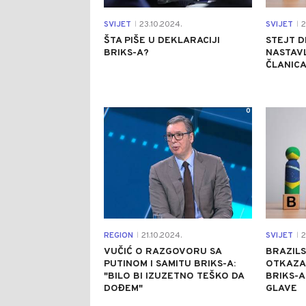
SVIJET
23.10.2024.
SVIJET
2
|
|
ŠTA PIŠE U DEKLARACIJI
STEJT D
BRIKS-A?
NASTAVL
ČLANICA
0
REGION
21.10.2024.
SVIJET
2
|
|
VUČIĆ O RAZGOVORU SA
BRAZILS
PUTINOM I SAMITU BRIKS-A:
OTKAZA
"BILO BI IZUZETNO TEŠKO DA
BRIKS-
DOĐEM"
GLAVE