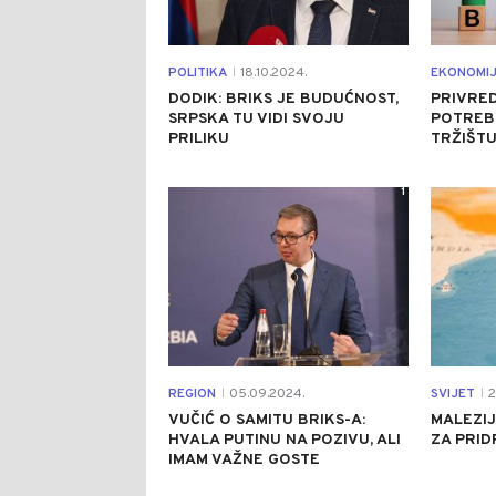
POLITIKA
18.10.2024.
EKONOMI
|
DODIK: BRIKS JE BUDUĆNOST,
PRIVRE
SRPSKA TU VIDI SVOJU
POTREB
PRILIKU
TRŽIŠTU
1
REGION
05.09.2024.
SVIJET
2
|
|
VUČIĆ O SAMITU BRIKS-A:
MALEZIJ
HVALA PUTINU NA POZIVU, ALI
ZA PRID
IMAM VAŽNE GOSTE