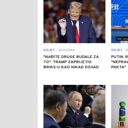
SVIJET
30.11.2024.
SVIJET
2
|
|
"NAĐITE DRUGE BUDALE ZA
PUTIN: R
TO": TRAMP ZAPRIJETIO
"NEPRA
BRIKS-U KAO NIKAD DOSAD
PAKTA"
0