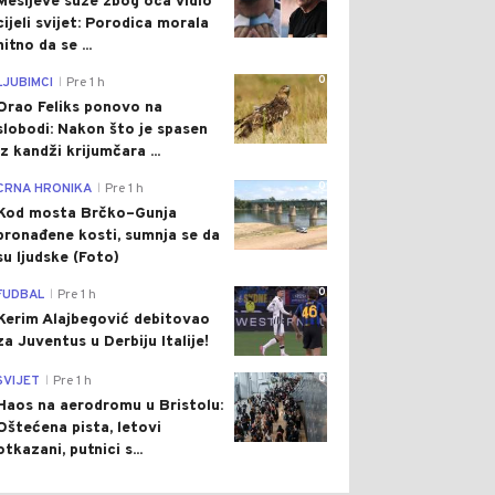
Mesijeve suze zbog oca vidio
cijeli svijet: Porodica morala
hitno da se ...
0
LJUBIMCI
Pre 1 h
|
Orao Feliks ponovo na
slobodi: Nakon što je spasen
iz kandži krijumčara ...
0
CRNA HRONIKA
Pre 1 h
|
Kod mosta Brčko–Gunja
pronađene kosti, sumnja se da
su ljudske (Foto)
0
FUDBAL
Pre 1 h
|
Kerim Alajbegović debitovao
za Juventus u Derbiju Italije!
0
SVIJET
Pre 1 h
|
Haos na aerodromu u Bristolu:
Oštećena pista, letovi
otkazani, putnici s...