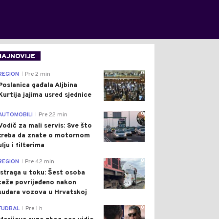
NAJNOVIJE
0
REGION
Pre 2 min
|
Poslanica gađala Aljbina
Kurtija jajima usred sjednice
0
AUTOMOBILI
Pre 22 min
|
Vodič za mali servis: Sve što
treba da znate o motornom
ulju i filterima
0
REGION
Pre 42 min
|
Istraga u toku: Šest osoba
teže povrijeđeno nakon
sudara vozova u Hrvatskoj
0
FUDBAL
Pre 1 h
|