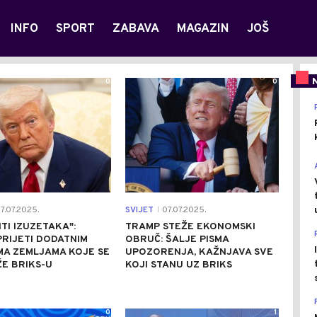
INFO
SPORT
ZABAVA
MAGAZIN
JOŠ
0
0
7.07.2025.
SVIJET
07.07.2025.
|
ITI IZUZETAKA":
TRAMP STEŽE EKONOMSKI
RIJETI DODATNIM
OBRUČ: ŠALJE PISMA
MA ZEMLJAMA KOJE SE
UPOZORENJA, KAŽNJAVA SVE
E BRIKS-U
KOJI STANU UZ BRIKS
0
1