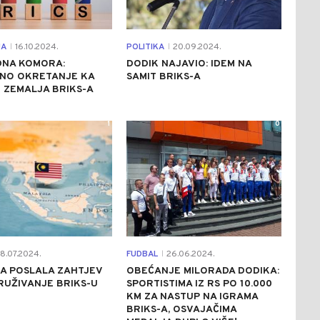
JA
16.10.2024.
POLITIKA
20.09.2024.
|
|
DNA KOMORA:
DODIK NAJAVIO: IDEM NA
NO OKRETANJE KA
SAMIT BRIKS-A
 ZEMALJA BRIKS-A
1
0
8.07.2024.
FUDBAL
26.06.2024.
|
A POSLALA ZAHTJEV
OBEĆANJE MILORADA DODIKA:
RUŽIVANJE BRIKS-U
SPORTISTIMA IZ RS PO 10.000
KM ZA NASTUP NA IGRAMA
BRIKS-A, OSVAJAČIMA