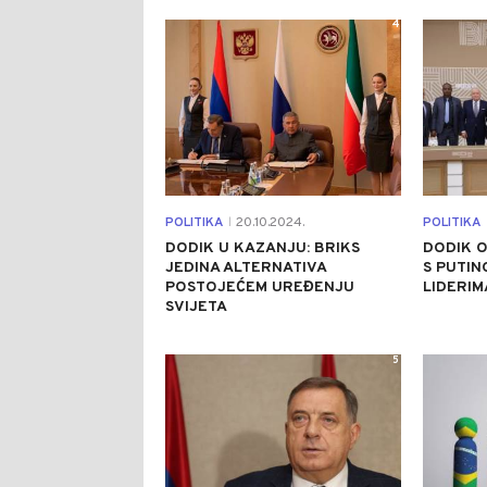
4
POLITIKA
20.10.2024.
POLITIKA
|
DODIK U KAZANJU: BRIKS
DODIK O
JEDINA ALTERNATIVA
S PUTIN
POSTOJEĆEM UREĐENJU
LIDERIM
SVIJETA
5