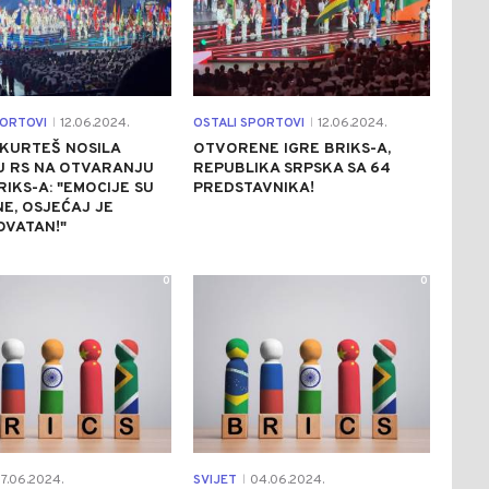
PORTOVI
12.06.2024.
OSTALI SPORTOVI
12.06.2024.
|
|
KURTEŠ NOSILA
OTVORENE IGRE BRIKS-A,
U RS NA OTVARANJU
REPUBLIKA SRPSKA SA 64
RIKS-A: "EMOCIJE SU
PREDSTAVNIKA!
E, OSJEĆAJ JE
OVATAN!"
0
0
7.06.2024.
SVIJET
04.06.2024.
|