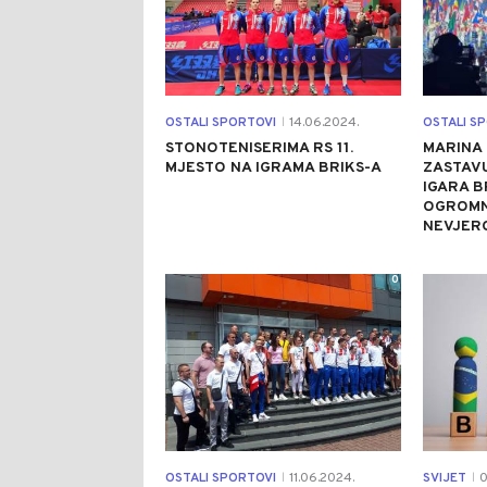
OSTALI SPORTOVI
14.06.2024.
OSTALI S
|
STONOTENISERIMA RS 11.
MARINA 
MJESTO NA IGRAMA BRIKS-A
ZASTAV
IGARA B
OGROMN
NEVJER
0
OSTALI SPORTOVI
11.06.2024.
SVIJET
0
|
|