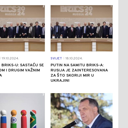
2
1
19.10.2024.
SVIJET
18.10.2024.
|
|
 BRIKS-U: SASTAĆU SE
PUTIN NA SAMITU BRIKS-A:
OM I DRUGIM VAŽNIM
RUSIJA JE ZAINTERESOVANA
A
ZA ŠTO SKORIJI MIR U
UKRAJINI
3
1