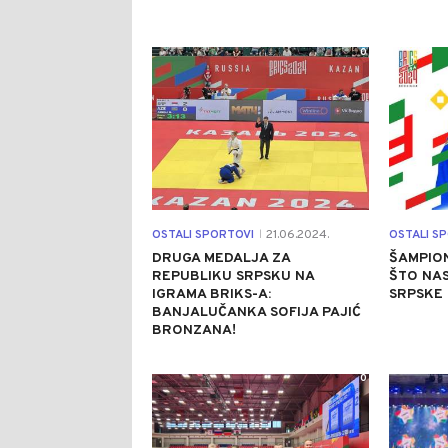
0
OSTALI SPORTOVI
21.06.2024.
OSTALI S
|
DRUGA MEDALJA ZA
ŠAMPIO
REPUBLIKU SRPSKU NA
ŠTO NA
IGRAMA BRIKS-A:
SRPSKE
BANJALUČANKA SOFIJA PAJIĆ
BRONZANA!
0