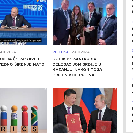
4.10.2024.
POLITIKA
23.10.2024.
|
USIJA ĆE ISPRAVITI
DODIK SE SASTAO SA
VEDNO ŠIRENJE NATO
DELEGACIJOM SRBIJE U
KAZANJU, NAKON TOGA
PRIJEM KOD PUTINA
0
0