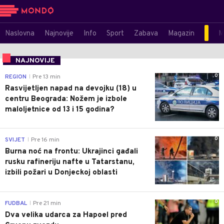
Naslovna
Najnovije
Info
Sport
Zabava
Magazin
M
NAJNOVIJE
0
REGION
Pre 13 min
|
Rasvijetljen napad na devojku (18) u
centru Beograda: Nožem je izbole
maloljetnice od 13 i 15 godina?
0
SVIJET
Pre 16 min
|
Burna noć na frontu: Ukrajinci gađali
rusku rafineriju nafte u Tatarstanu,
izbili požari u Donjeckoj oblasti
0
FUDBAL
Pre 21 min
|
Dva velika udarca za Hapoel pred