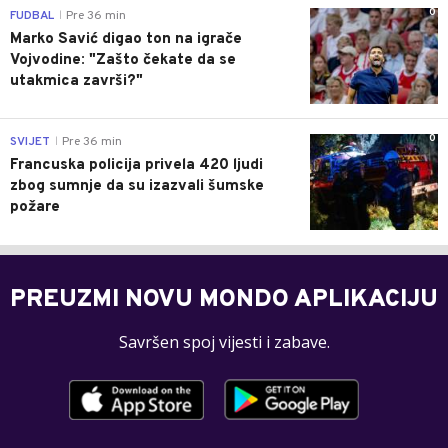
0
FUDBAL
Pre 36 min
|
Marko Savić digao ton na igrače
Vojvodine: "Zašto čekate da se
utakmica završi?"
0
SVIJET
Pre 36 min
|
Francuska policija privela 420 ljudi
zbog sumnje da su izazvali šumske
požare
PREUZMI NOVU MONDO APLIKACIJU
Savršen spoj vijesti i zabave.