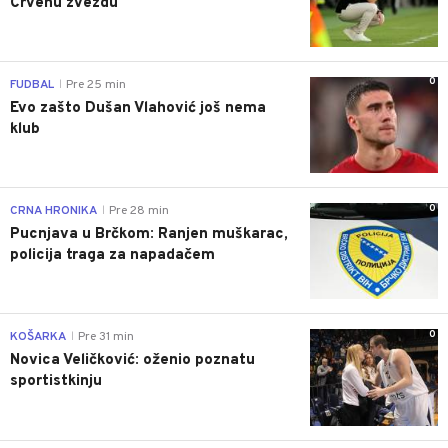
Crvenu zvezdu
0
FUDBAL
Pre 25 min
|
Evo zašto Dušan Vlahović još nema
klub
0
CRNA HRONIKA
Pre 28 min
|
Pucnjava u Brčkom: Ranjen muškarac,
policija traga za napadačem
0
KOŠARKA
Pre 31 min
|
Novica Veličković: oženio poznatu
sportistkinju