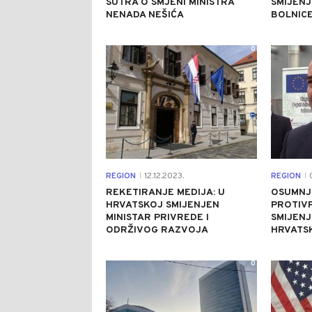
SUTRA O SMJENI MINISTRA
SMIJENJ
NENADA NEŠIĆA
BOLNICE
0
REGION
12.12.2023.
REGION
0
|
|
REKETIRANJE MEDIJA: U
OSUMNJ
HRVATSKOJ SMIJENJEN
PROTIV
MINISTAR PRIVREDE I
SMIJEN
ODRŽIVOG RAZVOJA
HRVATS
0