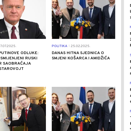
7.07.2025.
POLITIKA
25.02.2025.
|
PUTINOVE ODLUKE:
DANAS HITNA SJEDNICA O
 SMIJENJENI RUSKI
SMJENI KOŠARCA I AMIDŽIĆA
AR SAOBRAĆAJA
STAROVOJT
0
3