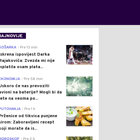
NAJNOVIJE
0
KOŠARKA
Pre 13 min
|
Iskrena ispovijest Darka
Rajakovića: Zvezda mi nije
isplatila osam plata...
0
EKONOMIJA
Pre 58 min
|
Uskoro će nas prevoziti
avioni na baterije? Mogli bi da
lete na veoma po...
0
PUTOVANJA
Pre 1 h
|
Prženice od tikvica punjene
sirom: Zaboravljeni recept
koji morate da is...
0
HOROSKOP
Pre 2 h
|