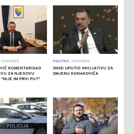
1
2
13.01.2025.
POLITIKA
13.01.2025.
|
|
VIĆ KOMENTARISAO
SNSD UPUTIO INICIJATIVU ZA
TIVU ZA NJEGOVU
SMJENU KONAKOVIĆA
 "NIJE IM PRVI PUT"
0
1