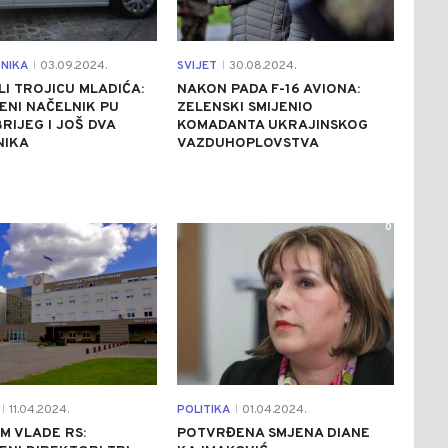
NIKA
03.09.2024.
SVIJET
30.08.2024.
|
|
I TROJICU MLADIĆA:
NAKON PADA F-16 AVIONA:
ENI NAČELNIK PU
ZELENSKI SMIJENIO
BRIJEG I JOŠ DVA
KOMADANTA UKRAJINSKOG
NIKA
VAZDUHOPLOVSTVA
2
0
11.04.2024.
POLITIKA
01.04.2024.
|
|
M VLADE RS:
POTVRĐENA SMJENA DIANE