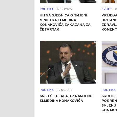
POLITIKA
17.02.2025.
SVIJET
0
|
|
HITNA SJEDNICA O SMJENI
VRIJEĐA
MINISTRA ELMEDINA
BRITANS
KONAKOVIĆA ZAKAZANA ZA
ZDRAVL
ČETVRTAK
KOMENT
0
POLITIKA
29.01.2025.
POLITIKA
|
SNSD ĆE GLASATI ZA SMJENU
SKUPILI 
ELMEDINA KONAKOVIĆA
POKRENU
SMJENU 
KONAKO