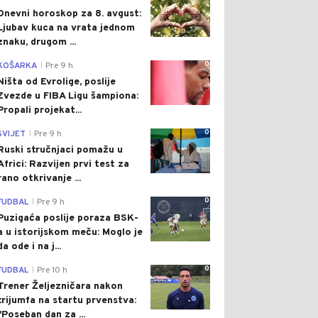
Dnevni horoskop za 8. avgust:
Ljubav kuca na vrata jednom
znaku, drugom ...
0
KOŠARKA
Pre 9 h
|
Ništa od Evrolige, poslije
Zvezde u FIBA Ligu šampiona:
Propali projekat...
0
SVIJET
Pre 9 h
|
Ruski stručnjaci pomažu u
Africi: Razvijen prvi test za
rano otkrivanje ...
0
FUDBAL
Pre 9 h
|
Puzigaća poslije poraza BSK-
a u istorijskom meču: Moglo je
da ode i na j...
0
FUDBAL
Pre 10 h
|
Trener Željezničara nakon
trijumfa na startu prvenstva:
"Poseban dan za ...