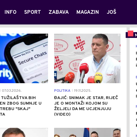
INFO
SPORT
ZABAVA
MAGAZIN
JOŠ
0
0
07.03.2026.
POLITIKA
19.11.2025.
|
|
 TUŽILAŠTVA BIH
ĐAJIĆ: SNIMAK JE STAR, RIJEČ
EN ZBOG SUMNJE U
JE O MONTAŽI KOJOM SU
TREBU "SKAJ"
ŽELJELI DA ME UCJENJUJU
TA
(VIDEO)
0
1