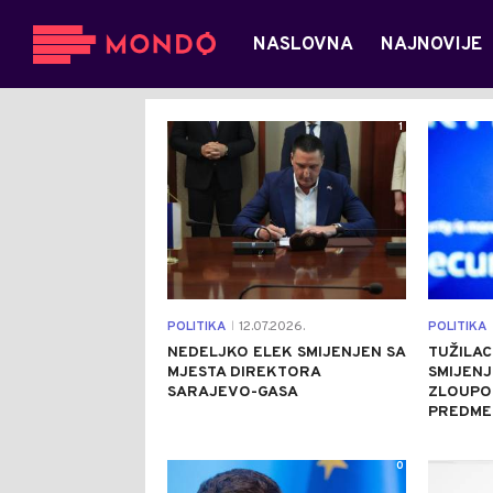
NASLOVNA
NAJNOVIJE
1
POLITIKA
12.07.2026.
POLITIKA
|
NEDELJKO ELEK SMIJENJEN SA
TUŽILAC
MJESTA DIREKTORA
SMIJENJ
SARAJEVO-GASA
ZLOUPO
PREDME
0