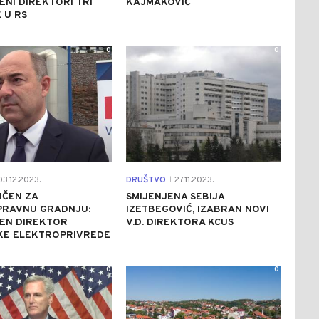
ENI DIREKTORI TRI
KAJMAKOVIĆ
 U RS
0
0
3.12.2023.
DRUŠTVO
27.11.2023.
|
IČEN ZA
SMIJENJENA SEBIJA
PRAVNU GRADNJU:
IZETBEGOVIĆ, IZABRAN NOVI
JEN DIREKTOR
V.D. DIREKTORA KCUS
KE ELEKTROPRIVREDE
0
0