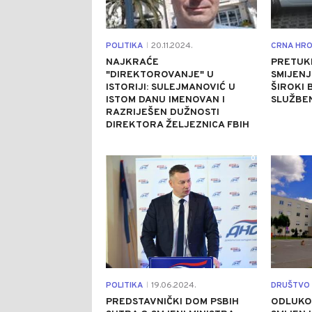
POLITIKA
20.11.2024.
CRNA HRO
|
NAJKRAĆE
PRETUKL
"DIREKTOROVANJE" U
SMIJENJ
ISTORIJI: SULEJMANOVIĆ U
ŠIROKI 
ISTOM DANU IMENOVAN I
SLUŽBE
RAZRIJEŠEN DUŽNOSTI
DIREKTORA ŽELJEZNICA FBIH
0
POLITIKA
19.06.2024.
DRUŠTVO
|
PREDSTAVNIČKI DOM PSBIH
ODLUKO