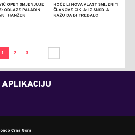
VIĆ OPET SMJENJUJE
HOĆE LI NOVA VLAST SMIJENITI
E: ODLAZE PALADIN,
ČLANOVE CIK-A: IZ SNSD-A
K I HANŽEK
KAŽU DA BI TREBALO
1
2
3
 APLIKACIJU
ondo Crna Gora