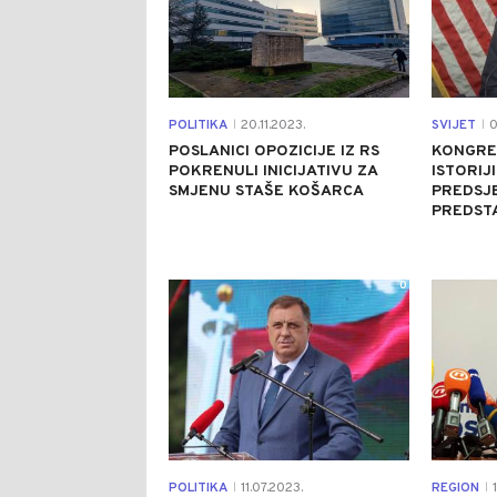
POLITIKA
20.11.2023.
SVIJET
0
|
|
POSLANICI OPOZICIJE IZ RS
KONGRES
POKRENULI INICIJATIVU ZA
ISTORIJ
SMJENU STAŠE KOŠARCA
PREDSJ
PREDST
0
POLITIKA
11.07.2023.
REGION
1
|
|