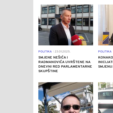
0
POLITIKA
23.01.2025.
POLITIKA
|
SMJENE NEŠIĆA I
KONAKO
RADMANOVIĆA UVRŠTENE NA
INICIJA
DNEVNI RED PARLAMENTARNE
SMJENU:
SKUPŠTINE
0