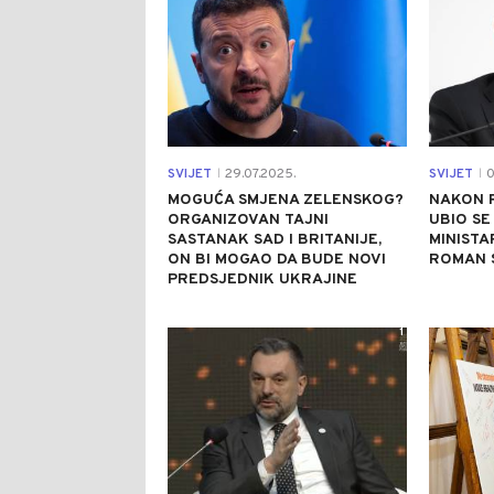
SVIJET
29.07.2025.
SVIJET
0
|
|
MOGUĆA SMJENA ZELENSKOG?
NAKON 
ORGANIZOVAN TAJNI
UBIO SE
SASTANAK SAD I BRITANIJE,
MINIST
ON BI MOGAO DA BUDE NOVI
ROMAN 
PREDSJEDNIK UKRAJINE
1