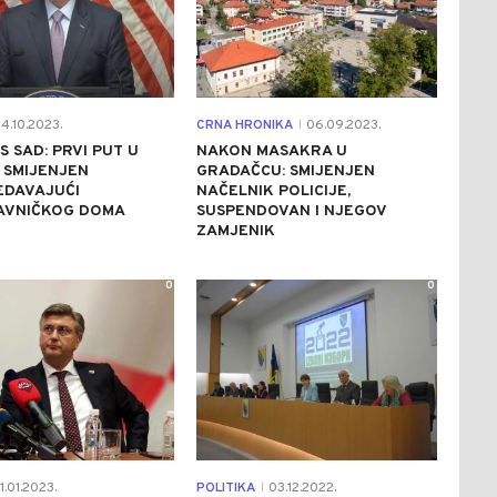
4.10.2023.
CRNA HRONIKA
06.09.2023.
|
 SAD: PRVI PUT U
NAKON MASAKRA U
I SMIJENJEN
GRADAČCU: SMIJENJEN
EDAVAJUĆI
NAČELNIK POLICIJE,
AVNIČKOG DOMA
SUSPENDOVAN I NJEGOV
ZAMJENIK
0
0
1.01.2023.
POLITIKA
03.12.2022.
|