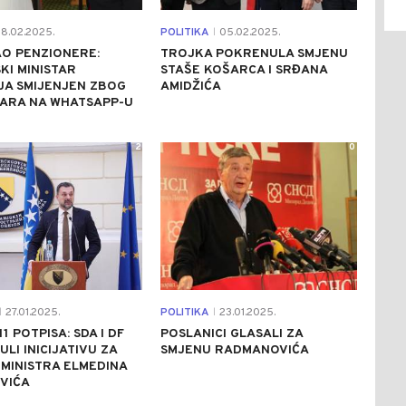
8.02.2025.
POLITIKA
05.02.2025.
|
O PENZIONERE:
TROJKA POKRENULA SMJENU
KI MINISTAR
STAŠE KOŠARCA I SRĐANA
JA SMIJENJEN ZBOG
AMIDŽIĆA
ARA NA WHATSAPP-U
2
0
27.01.2025.
POLITIKA
23.01.2025.
|
|
11 POTPISA: SDA I DF
POSLANICI GLASALI ZA
LI INICIJATIVU ZA
SMJENU RADMANOVIĆA
MINISTRA ELMEDINA
VIĆA