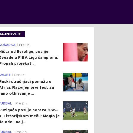
NAJNOVIJE
0
KOŠARKA
Pre 1 h
|
Ništa od Evrolige, poslije
Zvezde u FIBA Ligu šampiona:
Propali projekat...
0
SVIJET
Pre 1 h
|
Ruski stručnjaci pomažu u
Africi: Razvijen prvi test za
rano otkrivanje ...
0
FUDBAL
Pre 2 h
|
Puzigaća poslije poraza BSK-
a u istorijskom meču: Moglo je
da ode i na j...
0
FUDBAL
Pre 2 h
|