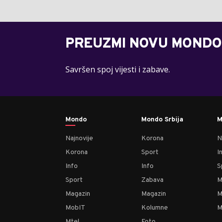
PREUZMI NOVU MONDO
Savršen spoj vijesti i zabave.
Mondo
Mondo Srbija
M
Najnovije
Korona
N
Korona
Sport
I
Info
Info
S
Sport
Zabava
M
Magazin
Magazin
M
MobIT
Kolumne
M
Mtel
Foto