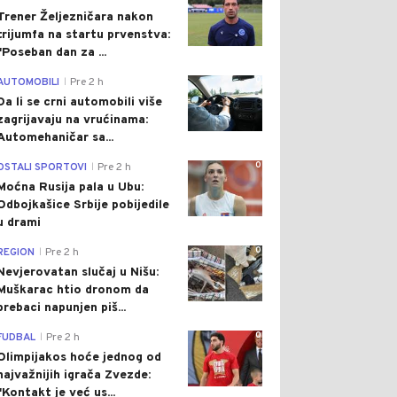
Trener Željezničara nakon
trijumfa na startu prvenstva:
"Poseban dan za ...
0
AUTOMOBILI
Pre 2 h
|
Da li se crni automobili više
zagrijavaju na vrućinama:
Automehaničar sa...
0
OSTALI SPORTOVI
Pre 2 h
|
Moćna Rusija pala u Ubu:
Odbojkašice Srbije pobijedile
u drami
0
REGION
Pre 2 h
|
Nevjerovatan slučaj u Nišu:
Muškarac htio dronom da
prebaci napunjen piš...
0
FUDBAL
Pre 2 h
|
Olimpijakos hoće jednog od
najvažnijih igrača Zvezde:
"Kontakt je već us...