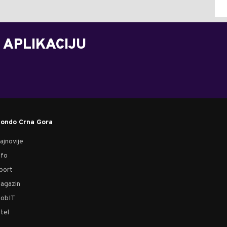
 APLIKACIJU
ondo Crna Gora
ajnovije
nfo
port
agazin
obIT
tel