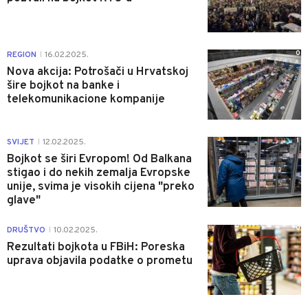
0
REGION
16.02.2025.
|
Nova akcija: Potrošači u Hrvatskoj
šire bojkot na banke i
telekomunikacione kompanije
1
SVIJET
12.02.2025.
|
Bojkot se širi Evropom! Od Balkana
stigao i do nekih zemalja Evropske
unije, svima je visokih cijena "preko
glave"
0
DRUŠTVO
10.02.2025.
|
Rezultati bojkota u FBiH: Poreska
uprava objavila podatke o prometu