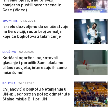
Izraelka pjeva, a na televiziji
namjerno pustili horor scene iz
Gaze (Video)
0
SHOWTIME
04.12.2025.
|
Izraelu dozvoljeno da se učestvuje
na Evroviziji, raste broj zemalja
koje će bojkotovati takmičenje
0
DRUŠTVO
02.12.2025.
|
Korićani ogorčeni bojkotovali
glasanje i poručili: Sami plaćamo
uličnu rasvjetu, interesuju ih samo
naše šume!
2
POLITIKA
26.09.2025.
|
Cvijanović o bojkotu Netanjahua u
UN-u: Jednostran potez odmetnute
Stalne misije BiH pri UN