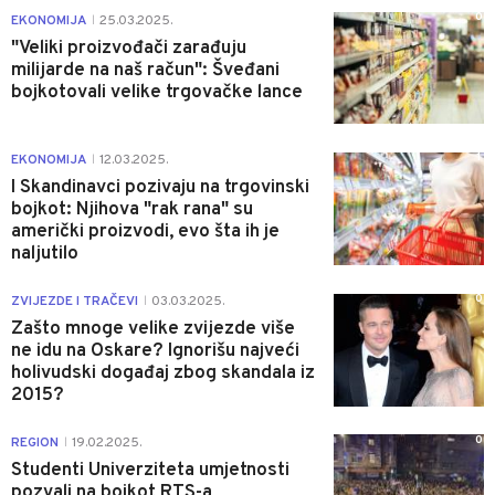
0
EKONOMIJA
25.03.2025.
|
"Veliki proizvođači zarađuju
milijarde na naš račun": Šveđani
bojkotovali velike trgovačke lance
1
EKONOMIJA
12.03.2025.
|
I Skandinavci pozivaju na trgovinski
bojkot: Njihova "rak rana" su
američki proizvodi, evo šta ih je
naljutilo
0
ZVIJEZDE I TRAČEVI
03.03.2025.
|
Zašto mnoge velike zvijezde više
ne idu na Oskare? Ignorišu najveći
holivudski događaj zbog skandala iz
2015?
0
REGION
19.02.2025.
|
Studenti Univerziteta umjetnosti
pozvali na bojkot RTS-a