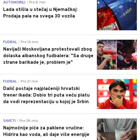
0
AUTOMOBILI
Pre 8 min
|
Lada otišla u stečaj u Njemačkoj:
Prodaja pala na svega 30 vozila
0
FUDBAL
Pre 14 min
|
Navijači Moskovljana protestovali zbog
dolaska albanskog fudbalera: "Sa druge
strane barikade je, problem je"
0
FUDBAL
Pre 21 min
|
Dalić postaje najplaćeniji hrvatski
trener ikada: Dobio tri puta veću platu
da vodi reprezentaciju u kojoj je Srbin
0
SAVETI
Pre 38 min
|
Najmoćnije piće za paklene vrućine:
Hidrira kao voda, ali daje više energije