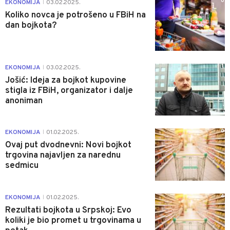
0
EKONOMIJA
03.02.2025.
|
Koliko novca je potrošeno u FBiH na
dan bojkota?
1
EKONOMIJA
03.02.2025.
|
Јošić: Ideja za bojkot kupovine
stigla iz FBiH, organizator i dalje
anoniman
0
EKONOMIJA
01.02.2025.
|
Ovaj put dvodnevni: Novi bojkot
trgovina najavljen za narednu
sedmicu
4
EKONOMIJA
01.02.2025.
|
Rezultati bojkota u Srpskoj: Evo
koliki je bio promet u trgovinama u