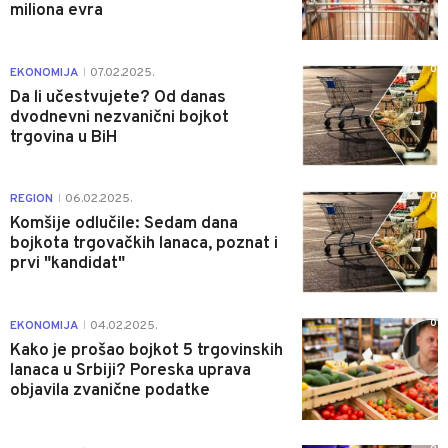
miliona evra
0
EKONOMIJA
07.02.2025.
|
Da li učestvujete? Od danas
dvodnevni nezvanični bojkot
trgovina u BiH
0
REGION
06.02.2025.
|
Komšije odlučile: Sedam dana
bojkota trgovačkih lanaca, poznat i
prvi "kandidat"
0
EKONOMIJA
04.02.2025.
|
Kako je prošao bojkot 5 trgovinskih
lanaca u Srbiji? Poreska uprava
objavila zvanične podatke