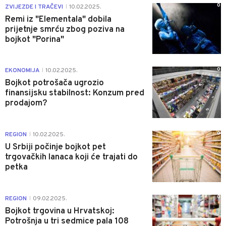
0
ZVIJEZDE I TRAČEVI
10.02.2025.
|
Remi iz "Elementala" dobila
prijetnje smrću zbog poziva na
bojkot "Porina"
0
EKONOMIJA
10.02.2025.
|
Bojkot potrošača ugrozio
finansijsku stabilnost: Konzum pred
prodajom?
0
REGION
10.02.2025.
|
U Srbiji počinje bojkot pet
trgovačkih lanaca koji će trajati do
petka
0
REGION
09.02.2025.
|
Bojkot trgovina u Hrvatskoj:
Potrošnja u tri sedmice pala 108