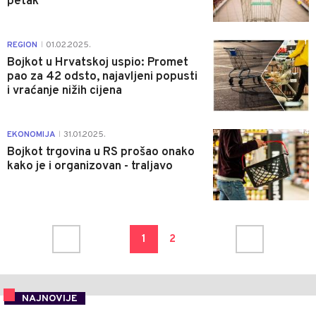
petak
1
REGION
01.02.2025.
|
Bojkot u Hrvatskoj uspio: Promet
pao za 42 odsto, najavljeni popusti
i vraćanje nižih cijena
14
EKONOMIJA
31.01.2025.
|
Bojkot trgovina u RS prošao onako
kako je i organizovan - traljavo
1
2
NAJNOVIJE