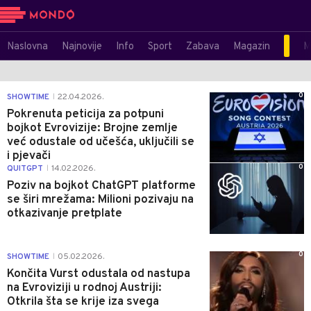
Naslovna
Najnovije
Info
Sport
Zabava
Magazin
M
0
SHOWTIME
22.04.2026.
|
Pokrenuta peticija za potpuni
bojkot Evrovizije: Brojne zemlje
već odustale od učešća, uključili se
i pjevači
0
QUITGPT
14.02.2026.
|
Poziv na bojkot ChatGPT platforme
se širi mrežama: Milioni pozivaju na
otkazivanje pretplate
0
SHOWTIME
05.02.2026.
|
Končita Vurst odustala od nastupa
na Evroviziji u rodnoj Austriji:
Otkrila šta se krije iza svega