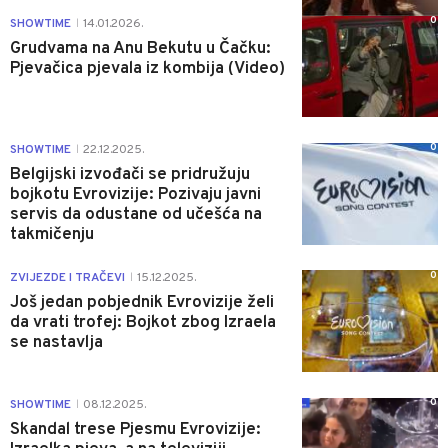
0
SHOWTIME
14.01.2026.
|
Grudvama na Anu Bekutu u Čačku:
Pjevačica pjevala iz kombija (Video)
0
SHOWTIME
22.12.2025.
|
Belgijski izvođači se pridružuju
bojkotu Evrovizije: Pozivaju javni
servis da odustane od učešća na
takmičenju
0
ZVIJEZDE I TRAČEVI
15.12.2025.
|
Još jedan pobjednik Evrovizije želi
da vrati trofej: Bojkot zbog Izraela
se nastavlja
0
SHOWTIME
08.12.2025.
|
Skandal trese Pjesmu Evrovizije: