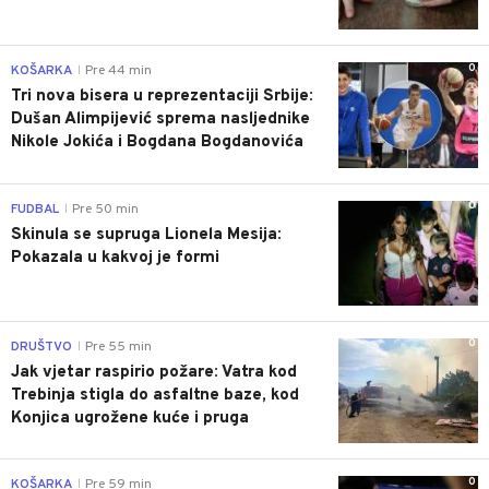
0
KOŠARKA
Pre 44 min
|
Tri nova bisera u reprezentaciji Srbije:
Dušan Alimpijević sprema nasljednike
Nikole Jokića i Bogdana Bogdanovića
0
FUDBAL
Pre 50 min
|
Skinula se supruga Lionela Mesija:
Pokazala u kakvoj je formi
0
DRUŠTVO
Pre 55 min
|
Jak vjetar raspirio požare: Vatra kod
Trebinja stigla do asfaltne baze, kod
Konjica ugrožene kuće i pruga
0
KOŠARKA
Pre 59 min
|