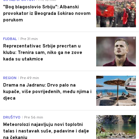
"Bog blagoslovio Srbiju": Albanski
provokator iz Beograda šokirao novom
porukom
0
FUDBAL
Pre 31 min
|
Reprezentativac Srbije precrtan u
klubu: Trenira sam, niko ga ne zove
kada su utakmice
0
REGION
Pre 49 min
|
Drama na Jadranu: Drvo palo na
kupače, više povrijeđenih, među njima i
djeca
0
DRUŠTVO
Pre 56 min
|
Meteorolozi najavljuju novi toplotni
talas i nastavak suše, padavine i dalje
na čekanju