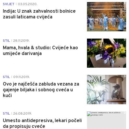
0
SVIJET
03.05.2020.
|
Indija: U znak zahvalnosti bolnice
zasuli laticama cvijeća
0
STIL
28.11.2019.
|
Mama, hvala & studio: Cvijeće kao
umijeće darivanja
0
STIL
09.11.2019.
|
Ovo je najčešća zabluda vezana za
gajenje biljaka i sobnog cveća u
kući
0
STIL
26.08.2019.
|
Umesto antidepresiva, lekari počeli
da propisuju cveće