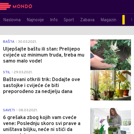
Naslovna
Najnovije
Info
Sport
Zabava
Magazin
M
0
BAŠTA
30.03.2021.
|
Uljepšajte baštu ili stan: Prelijepo
cvijeće uz minimum truda, treba mu
samo malo vode!
0
STIL
29.03.2021.
|
Baštovani otkrili trik: Dodajte ove
sastojke i cvijeće će biti
preporođeno za nedjelju dana
0
SAVETI
08.03.2021.
|
6 grešaka zbog kojih vam cveće
vene: Poslednju skoro svi prave a
uništava biljku, neće ni stići da