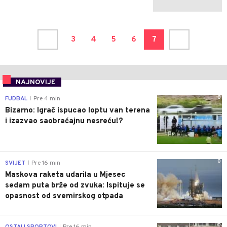
3
4
5
6
7
NAJNOVIJE
0
FUDBAL
Pre 4 min
|
Bizarno: Igrač ispucao loptu van terena
i izazvao saobraćajnu nesreću!?
0
SVIJET
Pre 16 min
|
Maskova raketa udarila u Mjesec
sedam puta brže od zvuka: Ispituje se
opasnost od svemirskog otpada
0
OSTALI SPORTOVI
Pre 16 min
|