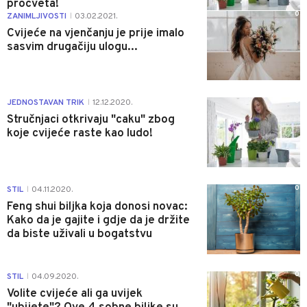
procveta!
0
ZANIMLJIVOSTI
03.02.2021.
|
Cvijeće na vjenčanju je prije imalo
sasvim drugačiju ulogu...
0
JEDNOSTAVAN TRIK
12.12.2020.
|
Stručnjaci otkrivaju "caku" zbog
koje cvijeće raste kao ludo!
0
STIL
04.11.2020.
|
Feng shui biljka koja donosi novac:
Kako da je gajite i gdje da je držite
da biste uživali u bogatstvu
0
STIL
04.09.2020.
|
Volite cvijeće ali ga uvijek