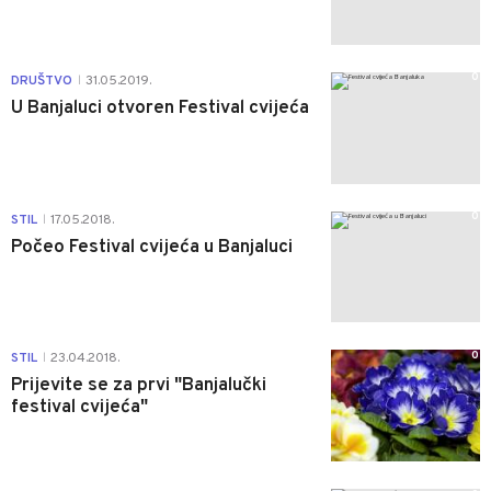
0
DRUŠTVO
31.05.2019.
|
U Banjaluci otvoren Festival cvijeća
0
STIL
17.05.2018.
|
Počeo Festival cvijeća u Banjaluci
0
STIL
23.04.2018.
|
Prijevite se za prvi "Banjalučki
festival cvijeća"