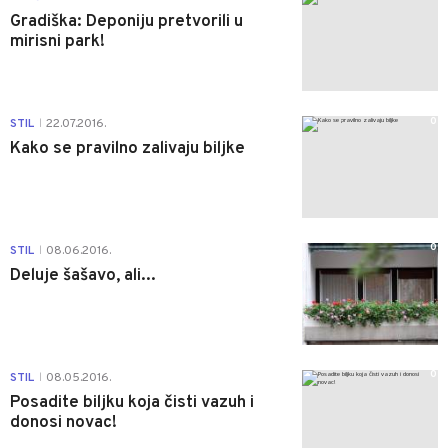
Gradiška: Deponiju pretvorili u
mirisni park!
0
STIL
22.07.2016.
|
Kako se pravilno zalivaju biljke
0
STIL
08.06.2016.
|
Deluje šašavo, ali...
0
STIL
08.05.2016.
|
Posadite biljku koja čisti vazuh i
donosi novac!