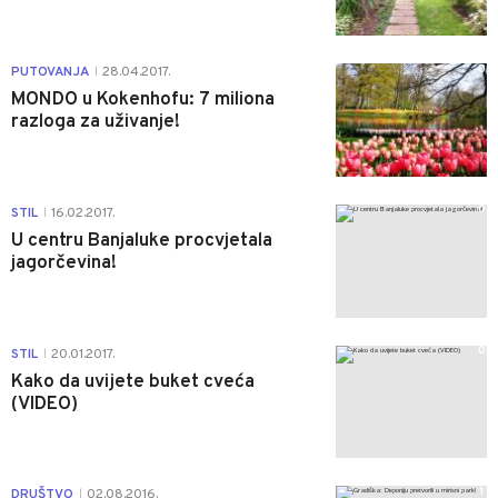
0
PUTOVANJA
28.04.2017.
|
MONDO u Kokenhofu: 7 miliona
razloga za uživanje!
0
STIL
16.02.2017.
|
U centru Banjaluke procvjetala
jagorčevina!
0
STIL
20.01.2017.
|
Kako da uvijete buket cveća
(VIDEO)
1
DRUŠTVO
02.08.2016.
|