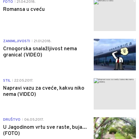
0
FOTO
21.04.2018.
|
Romansa u cveću
0
ZANIMLJIVOSTI
21.01.2018.
|
Crnogorska snalažljivost nema
granica! (VIDEO)
0
STIL
22.05.2017.
|
Napravi vazu za cveće, kakvu niko
nema (VIDEO)
0
DRUŠTVO
06.05.2017.
|
U Jagodinom vrtu sve raste, buja...
(FOTO)