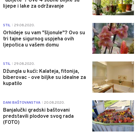
"ubijete"? Ove 4 sobne biljke su
lijepe i lake za održavanje
0
STIL
29.08.2020.
|
Orhideje su vam "šljonule"? Ovo su
tri tajne sigurnog uspjeha ovih
ljepotica u vašem domu
0
STIL
29.08.2020.
|
Džungla u kući: Kalateja, fitonija,
biberovac - ove biljke su idealne za
kupatilo
0
DANI BAŠTOVANSTVA
20.08.2020.
|
Banjalučki gradski baštovani
predstavili plodove svog rada
(FOTO)