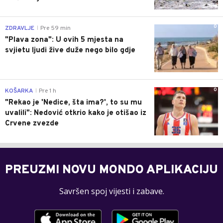
0
ZDRAVLJE
Pre 59 min
|
"Plava zona": U ovih 5 mjesta na
svjietu ljudi žive duže nego bilo gdje
0
KOŠARKA
Pre 1 h
|
"Rekao je 'Nedice, šta ima?', to su mu
uvalili": Nedović otkrio kako je otišao iz
Crvene zvezde
PREUZMI NOVU MONDO APLIKACIJU
Savršen spoj vijesti i zabave.