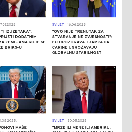
7.07.2025.
SVIJET
16.06.2025.
|
ITI IZUZETAKA":
"OVO NIJE TRENUTAK ZA
RIJETI DODATNIM
STVARANJE NEIZVJESNOSTI":
MA ZEMLJAMA KOJE SE
EU UPOZORAVA TRAMPA DA
E BRIKS-U
CARINE UGROŽAVAJU
GLOBALNU STABILNOST
0
0
1.05.2025.
SVIJET
30.05.2025.
|
PONOVI MAŠE
"MRZE ILI MENE ILI AMERIKU,