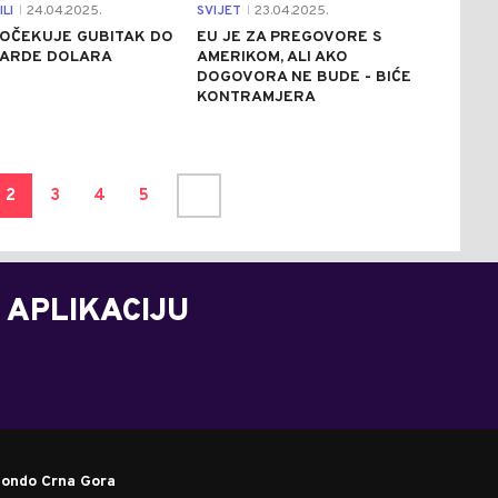
LI
24.04.2025.
SVIJET
23.04.2025.
|
|
 OČEKUJE GUBITAK DO
EU JE ZA PREGOVORE S
IJARDE DOLARA
AMERIKOM, ALI AKO
DOGOVORA NE BUDE - BIĆE
KONTRAMJERA
2
3
4
5
 APLIKACIJU
ondo Crna Gora