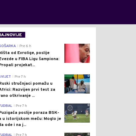
NAJNOVIJE
0
KOŠARKA
Pre 6 h
|
Ništa od Evrolige, poslije
Zvezde u FIBA Ligu šampiona:
Propali projekat...
0
SVIJET
Pre 7 h
|
Ruski stručnjaci pomažu u
Africi: Razvijen prvi test za
rano otkrivanje ...
0
FUDBAL
Pre 7 h
|
Puzigaća poslije poraza BSK-
a u istorijskom meču: Moglo je
da ode i na j...
0
FUDBAL
Pre 7 h
|