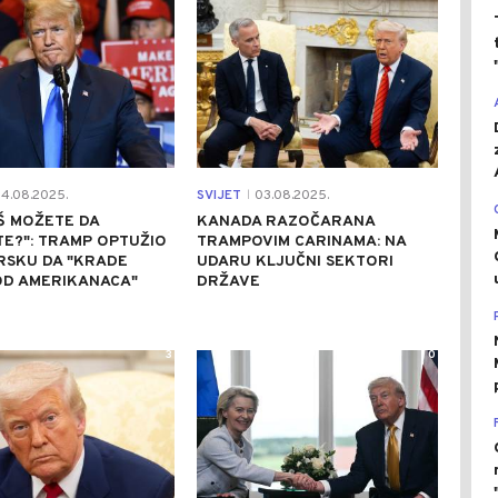
4.08.2025.
SVIJET
03.08.2025.
|
Š MOŽETE DA
KANADA RAZOČARANA
E?": TRAMP OPTUŽIO
TRAMPOVIM CARINAMA: NA
RSKU DA "KRADE
UDARU KLJUČNI SEKTORI
OD AMERIKANACA"
DRŽAVE
3
0