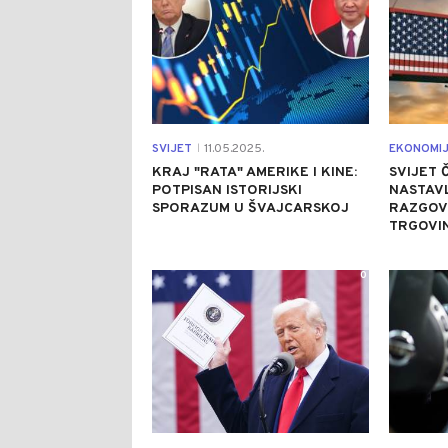
SVIJET
11.05.2025.
EKONOMI
|
KRAJ "RATA" AMERIKE I KINE:
SVIJET 
POTPISAN ISTORIJSKI
NASTAVL
SPORAZUM U ŠVAJCARSKOJ
RAZGOVO
TRGOVI
0