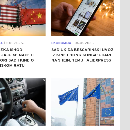
JA
11.05.2025.
EKONOMIJA
06.05.2025.
|
|
ČEKA ISHOD:
SAD UKIDA BESCARINSKI UVOZ
JAJU SE NAPETI
IZ KINE I HONG KONGA: UDARI
RI SAD I KINE O
NA SHEIN, TEMU I ALIEXPRESS
NSKOM RATU
0
0