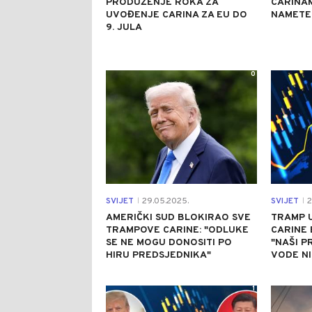
PRODUŽENJE ROKA ZA
CARINA
UVOĐENJE CARINA ZA EU DO
NAMETE
9. JULA
0
SVIJET
29.05.2025.
SVIJET
2
|
|
AMERIČKI SUD BLOKIRAO SVE
TRAMP 
TRAMPOVE CARINE: "ODLUKE
CARINE 
SE NE MOGU DONOSITI PO
"NAŠI P
HIRU PREDSJEDNIKA"
VODE N
1