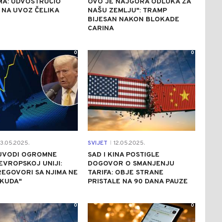
MA: UDVOSTRUČIO
OVO JE NAJGORA ODLUKA ZA
 NA UVOZ ČELIKA
NAŠU ZEMLJU": TRAMP
BIJESAN NAKON BLOKADE
CARINA
0
0
3.05.2025.
SVIJET
12.05.2025.
|
UVODI OGROMNE
SAD I KINA POSTIGLE
EVROPSKOJ UNIJI:
DOGOVOR O SMANJENJU
REGOVORI SA NJIMA NE
TARIFA: OBJE STRANE
IKUDA"
PRISTALE NA 90 DANA PAUZE
0
0