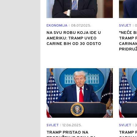
EKONOMIJA
08.07.2025.
SVIJET
0
|
|
NA SVU ROBU KOJA IDE U
"NEĆE B
AMERIKU: TRAMP UVEO
TRAMP P
CARINE BIH OD 30 ODSTO
CARINA
PRIDRUŽ
0
SVIJET
12.06.2025.
SVIJET
3
|
|
TRAMP PRISTAO NA
TRAMP 