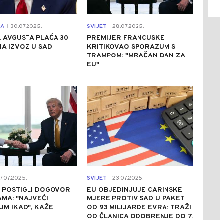
JA
30.07.2025.
SVIJET
28.07.2025.
|
|
1. AVGUSTA PLAĆA 30
PREMIJER FRANCUSKE
A IZVOZ U SAD
KRITIKOVAO SPORAZUM S
TRAMPOM: "MRAČAN DAN ZA
EU"
0
0
7.07.2025.
SVIJET
23.07.2025.
|
U POSTIGLI DOGOVOR
EU OBJEDINJUJE CARINSKE
AMA: "NAJVEĆI
MJERE PROTIV SAD U PAKET
M IKAD", KAŽE
OD 93 MILIJARDE EVRA: TRAŽI
OD ČLANICA ODOBRENJE DO 7.