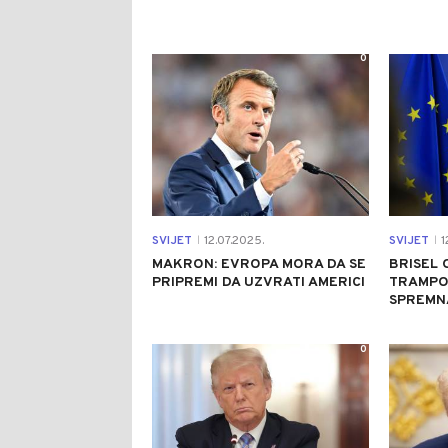
0
SVIJET
12.07.2025.
SVIJET
1
|
|
MAKRON: EVROPA MORA DA SE
BRISEL
PRIPREMI DA UZVRATI AMERICI
TRAMPO
SPREMN
0