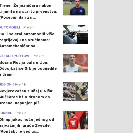
Trener Željezničara nakon
trijumfa na startu prvenstva:
"Poseban dan za ...
0
AUTOMOBILI
Pre 7 h
|
Da li se crni automobili više
zagrijavaju na vrućinama:
Automehaničar sa...
0
OSTALI SPORTOVI
Pre 7 h
|
Moćna Rusija pala u Ubu:
Odbojkašice Srbije pobijedile
u drami
0
REGION
Pre 7 h
|
Nevjerovatan slučaj u Nišu:
Muškarac htio dronom da
prebaci napunjen piš...
0
FUDBAL
Pre 7 h
|
Olimpijakos hoće jednog od
najvažnijih igrača Zvezde:
"Kontakt je već us...