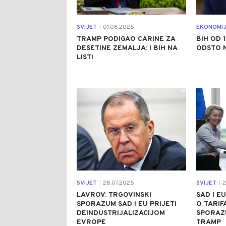
SVIJET
01.08.2025.
EKONOMI
|
TRAMP PODIGAO CARINE ZA
BIH OD 
DESETINE ZEMALJA: I BIH NA
ODSTO N
LISTI
0
SVIJET
28.07.2025.
SVIJET
2
|
|
LAVROV: TRGOVINSKI
SAD I E
SPORAZUM SAD I EU PRIJETI
O TARIF
DEINDUSTRIJALIZACIJOM
SPORAZU
EVROPE
TRAMP