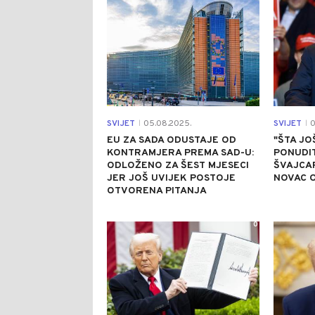
SVIJET
05.08.2025.
SVIJET
0
|
|
EU ZA SADA ODUSTAJE OD
"ŠTA JO
KONTRAMJERA PREMA SAD-U:
PONUDIT
ODLOŽENO ZA ŠEST MJESECI
ŠVAJCA
JER JOŠ UVIJEK POSTOJE
NOVAC 
OTVORENA PITANJA
0