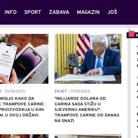
INFO
SPORT
ZABAVA
MAGAZIN
JOŠ
0
1
E
20.08.2025.
SVIJET
07.08.2025.
|
|
MISLIO KAKO DA
"MILIJARDE DOLARA OD
E TRAMPOVE CARINE:
CARINA SADA STIŽU U
PROIZVODNJA U KINI
SJEVERNU AMERIKU":
, U OVOJ DRŽAVI
TRAMPOVE CARINE OD DANAS
NA SNAZI
0
0