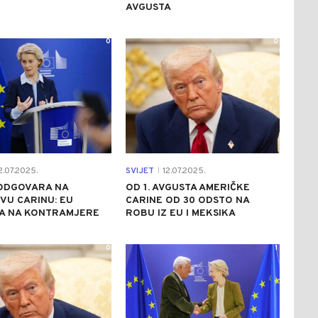
AVGUSTA
0
0
2.07.2025.
SVIJET
12.07.2025.
|
 ODGOVARA NA
OD 1. AVGUSTA AMERIČKE
VU CARINU: EU
CARINE OD 30 ODSTO NA
A NA KONTRAMJERE
ROBU IZ EU I MEKSIKA
0
1