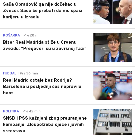
Saša Obradović ga nije dočekao u
Zvezdi: Sada će probati da mu spasi
karijeru u Izraelu
0
KOŠARKA
Pre 28 min
|
Biser Real Madrida stiže u Crvenu
zvezdu: "Pregovori su u završnoj fazi"
0
FUDBAL
Pre 36 min
|
Real Madrid ostaje bez Rodrija?
Barselona u posljednji čas napravila
haos
0
POLITIKA
Pre 42 min
|
SNSD i PSS kažnjeni zbog preuranjene
kampanje: Zloupotreba djece i javnih
sredstava