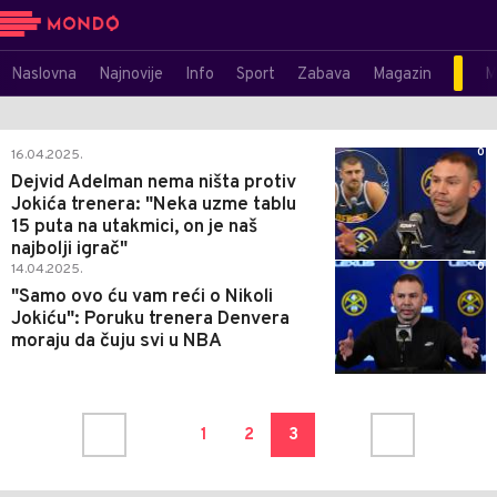
Naslovna
Najnovije
Info
Sport
Zabava
Magazin
M
0
16.04.2025.
Dejvid Adelman nema ništa protiv
Jokića trenera: "Neka uzme tablu
15 puta na utakmici, on je naš
najbolji igrač"
0
14.04.2025.
"Samo ovo ću vam reći o Nikoli
Jokiću": Poruku trenera Denvera
moraju da čuju svi u NBA
1
2
3