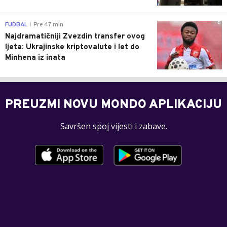
0
FUDBAL
Pre 47 min
|
Najdramatičniji Zvezdin transfer ovog
ljeta: Ukrajinske kriptovalute i let do
Minhena iz inata
PREUZMI NOVU MONDO APLIKACIJU
Savršen spoj vijesti i zabave.