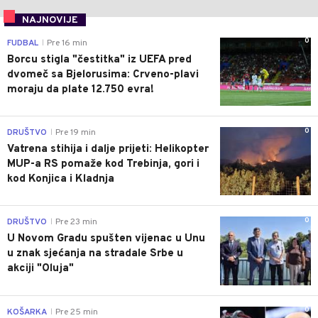
NAJNOVIJE
0
FUDBAL
Pre 16 min
|
Borcu stigla "čestitka" iz UEFA pred
dvomeč sa Bjelorusima: Crveno-plavi
moraju da plate 12.750 evra!
0
DRUŠTVO
Pre 19 min
|
Vatrena stihija i dalje prijeti: Helikopter
MUP-a RS pomaže kod Trebinja, gori i
kod Konjica i Kladnja
0
DRUŠTVO
Pre 23 min
|
U Novom Gradu spušten vijenac u Unu
u znak sjećanja na stradale Srbe u
akciji "Oluja"
0
KOŠARKA
Pre 25 min
|