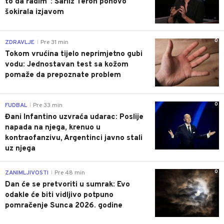
to da radim": Šarliz Teron ponovo
šokirala izjavom
0
ZDRAVLJE
Pre 31 min
|
Tokom vrućina tijelo neprimjetno gubi
vodu: Jednostavan test sa kožom
pomaže da prepoznate problem
0
FUDBAL
Pre 33 min
|
Đani Infantino uzvraća udarac: Poslije
napada na njega, krenuo u
kontraofanzivu, Argentinci javno stali
uz njega
0
ZANIMLJIVOSTI
Pre 48 min
|
Dan će se pretvoriti u sumrak: Evo
odakle će biti vidljivo potpuno
pomračenje Sunca 2026. godine