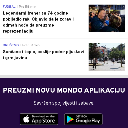
0
FUDBAL
Pre 58 min
|
Legendarni trener sa 74 godine
pobijedio rak: Objavio da je zdrav i
odmah hoće da preuzme
reprezentaciju
0
DRUŠTVO
Pre 59 min
|
Sunčano i toplo, poslije podne pljuskovi
i grmljavina
PREUZMI NOVU MONDO APLIKACIJU
Savršen spoj vijesti i zabave.