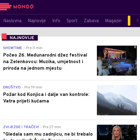
Naslovna
Najnovije
Info
Sport
Zabava
Magazin
M
NAJNOVIJE
0
SHOWTIME
Pre 11 min
|
Počeo 26. Međunarodni džez festival
na Zelenkovcu: Muzika, umjetnost i
priroda na jednom mjestu
0
DRUŠTVO
Pre 19 min
|
Požar kod Konjica i dalje van kontrole:
Vatra prijeti kućama
0
ZVIJEZDE I TRAČEVI
Pre 27 min
|
"Gledala sam mu zadnjicu, ne bi trebalo