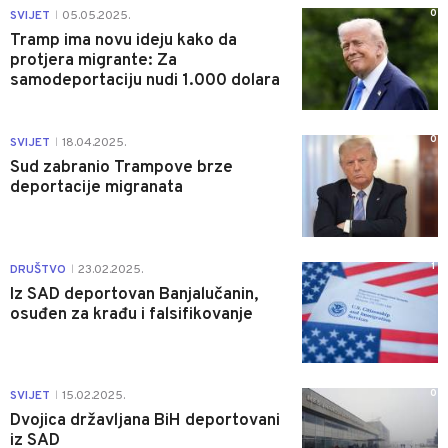
0
SVIJET
05.05.2025.
|
Tramp ima novu ideju kako da
protjera migrante: Za
samodeportaciju nudi 1.000 dolara
0
SVIJET
18.04.2025.
|
Sud zabranio Trampove brze
deportacije migranata
1
DRUŠTVO
23.02.2025.
|
Iz SAD deportovan Banjalučanin,
osuđen za krađu i falsifikovanje
0
SVIJET
15.02.2025.
|
Dvojica državljana BiH deportovani
iz SAD