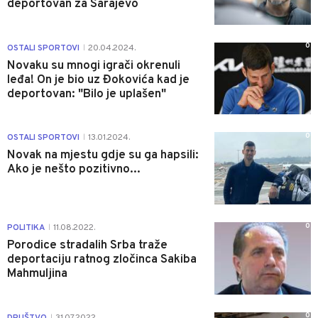
deportovan za Sarajevo
0
OSTALI SPORTOVI
20.04.2024.
|
Novaku su mnogi igrači okrenuli
leđa! On je bio uz Đokovića kad je
deportovan: "Bilo je uplašen"
0
OSTALI SPORTOVI
13.01.2024.
|
Novak na mjestu gdje su ga hapsili:
Ako je nešto pozitivno...
0
POLITIKA
11.08.2022.
|
Porodice stradalih Srba traže
deportaciju ratnog zločinca Sakiba
Mahmuljina
0
DRUŠTVO
31.07.2022.
|