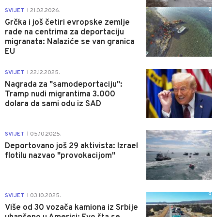
0
SVIJET
21.02.2026.
|
Grčka i još četiri evropske zemlje
rade na centrima za deportaciju
migranata: Nalaziće se van granica
EU
0
SVIJET
22.12.2025.
|
Nagrada za "samodeportaciju":
Tramp nudi migrantima 3.000
dolara da sami odu iz SAD
0
SVIJET
05.10.2025.
|
Deportovano još 29 aktivista: Izrael
flotilu nazvao "provokacijom"
0
SVIJET
03.10.2025.
|
Više od 30 vozača kamiona iz Srbije