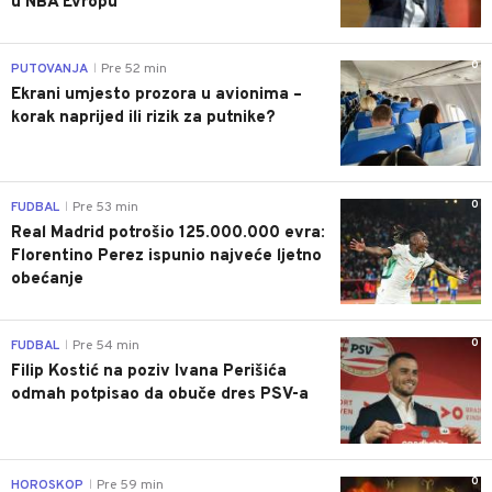
u NBA Evropu
0
PUTOVANJA
Pre 52 min
|
Ekrani umjesto prozora u avionima –
korak naprijed ili rizik za putnike?
0
FUDBAL
Pre 53 min
|
Real Madrid potrošio 125.000.000 evra:
Florentino Perez ispunio najveće ljetno
obećanje
0
FUDBAL
Pre 54 min
|
Filip Kostić na poziv Ivana Perišića
odmah potpisao da obuče dres PSV-a
0
HOROSKOP
Pre 59 min
|