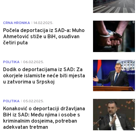
0
CRNA HRONIKA
14.02.2025.
|
Počela deportacija iz SAD-a: Muho
Ahmetović stiže u BiH, osuđivan
četiri puta
0
POLITIKA
06.02.2025.
|
Dodik o deportacijama iz SAD: Za
okorjele islamiste neće biti mjesta
u zatvorima u Srpskoj
0
POLITIKA
05.02.2025.
|
Konaković o deportaciji državljana
BiH iz SAD: Među njima i osobe s
kriminalnim dosjeima, potreban
adekvatan tretman