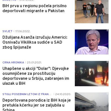
BiH prva u regionu počela prisilno
deportovati migrante u Pakistan
0
SVIJET
17.06.2022.
|
Džulijana Asanža izručuju Americi:
Osnivaču Vikiliksa sudiće u SAD
zbog špijunaže
0
CRNA HRONIKA
25.01.2021.
|
Uhapšene u akciji "Dolar": Djevojke
osumnjičene za prostituciju
deportovane u Srbiju, zabranjen im
ulazak u BiH
0
STIGLI POSEBNIM LETOM IZ FRANCUSKE
24.10.2020.
|
Deportovana porodica iz BiH koja je
pretukla kćerku jer se zaljubila u
Srbina