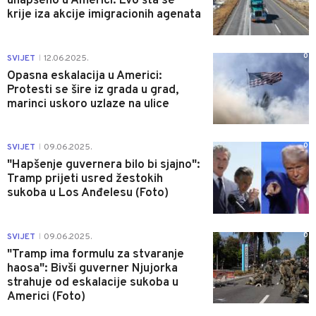
uhapšeno u Americi: Evo šta se
krije iza akcije imigracionih agenata
0
SVIJET
12.06.2025.
|
Opasna eskalacija u Americi:
Protesti se šire iz grada u grad,
marinci uskoro uzlaze na ulice
0
SVIJET
09.06.2025.
|
"Hapšenje guvernera bilo bi sjajno":
Tramp prijeti usred žestokih
sukoba u Los Anđelesu (Foto)
0
SVIJET
09.06.2025.
|
"Tramp ima formulu za stvaranje
haosa": Bivši guverner Njujorka
strahuje od eskalacije sukoba u
Americi (Foto)