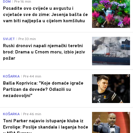
0
DOM
Pre 16 min
|
Posadite ovo cvijeće u avgustu i
cvjetaće sve do zime: Jesenja bašta će
vam biti najljepša u cijelom komšiluku
0
SVIJET
Pre 33 min
|
Ruski dronovi napali njemački teretni
brod: Drama u Crnom moru, izbio jeziv
požar
0
KOŠARKA
Pre 44 min
|
Balša Koprivica: "Koje domaće igrače
Partizan da dovede? Odlazili su
nezadovoljni"
0
KOŠARKA
Pre 46 min
|
Toni Parker najavio istupanje kluba iz
Evrolige: Poslije skandala i laganja hoće