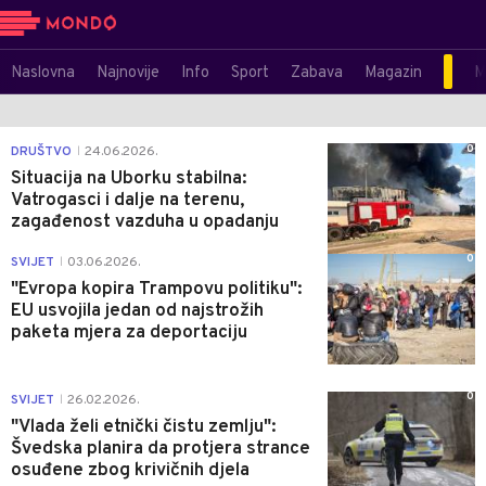
Naslovna
Najnovije
Info
Sport
Zabava
Magazin
M
0
DRUŠTVO
24.06.2026.
|
Situacija na Uborku stabilna:
Vatrogasci i dalje na terenu,
zagađenost vazduha u opadanju
0
SVIJET
03.06.2026.
|
"Evropa kopira Trampovu politiku":
EU usvojila jedan od najstrožih
paketa mjera za deportaciju
0
SVIJET
26.02.2026.
|
"Vlada želi etnički čistu zemlju":
Švedska planira da protjera strance
osuđene zbog krivičnih djela