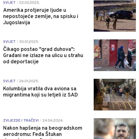
0
SVIJET
02.02.2025.
|
Amerika protjeruje ljude u
nepostojeće zemlje, na spisku i
Jugoslavija
0
SVIJET
30.01.2025.
|
Čikago postao "grad duhova":
Građani ne izlaze na ulicu u strahu
od deportacije
0
SVIJET
26.01.2025.
|
Kolumbija vratila dva aviona sa
migrantima koji su letjeli iz SAD
0
ZVIJEZDE I TRAČEVI
24.06.2024.
|
Nakon hapšenja na beogradskom
aerodromu: Feđa Štukan