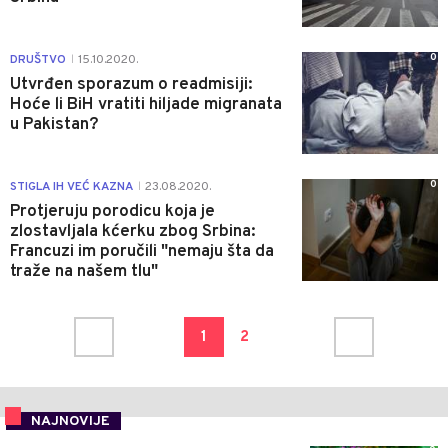
0
DRUŠTVO
15.10.2020.
|
Utvrđen sporazum o readmisiji:
Hoće li BiH vratiti hiljade migranata
u Pakistan?
0
STIGLA IH VEĆ KAZNA
23.08.2020.
|
Protjeruju porodicu koja je
zlostavljala kćerku zbog Srbina:
Francuzi im poručili "nemaju šta da
traže na našem tlu"
1
2
NAJNOVIJE