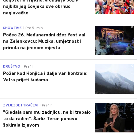
dogovorio i riješio, a onda je poziv
najbitnijeg čovjeka sve obrnuo
naglavačke
0
SHOWTIME
Pre 51 min
|
Počeo 26. Međunarodni džez festival
na Zelenkovcu: Muzika, umjetnost i
priroda na jednom mjestu
0
DRUŠTVO
Pre 1 h
|
Požar kod Konjica i dalje van kontrole:
Vatra prijeti kućama
0
ZVIJEZDE I TRAČEVI
Pre 1 h
|
"Gledala sam mu zadnjicu, ne bi trebalo
to da radim": Šarliz Teron ponovo
šokirala izjavom