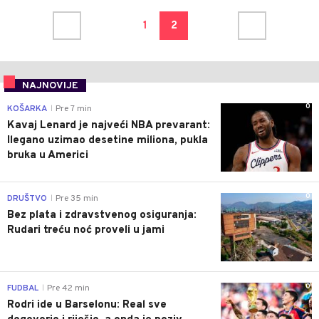
1
2
NAJNOVIJE
0
KOŠARKA
Pre 7 min
|
Kavaj Lenard je najveći NBA prevarant:
Ilegano uzimao desetine miliona, pukla
bruka u Americi
0
DRUŠTVO
Pre 35 min
|
Bez plata i zdravstvenog osiguranja:
Rudari treću noć proveli u jami
0
FUDBAL
Pre 42 min
|
Rodri ide u Barselonu: Real sve