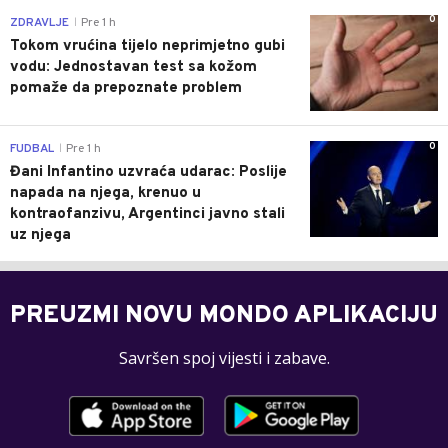
0
ZDRAVLJE
Pre 1 h
|
Tokom vrućina tijelo neprimjetno gubi
vodu: Jednostavan test sa kožom
pomaže da prepoznate problem
0
FUDBAL
Pre 1 h
|
Đani Infantino uzvraća udarac: Poslije
napada na njega, krenuo u
kontraofanzivu, Argentinci javno stali
uz njega
PREUZMI NOVU MONDO APLIKACIJU
Savršen spoj vijesti i zabave.