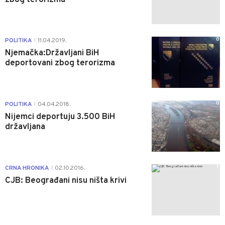
0
POLITIKA
11.04.2019.
|
Njemačka:Državljani BiH
deportovani zbog terorizma
0
POLITIKA
04.04.2018.
|
Nijemci deportuju 3.500 BiH
državljana
1
CRNA HRONIKA
02.10.2016.
|
CJB: Beograđani nisu ništa krivi