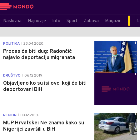
Naslovna
Najnovije
Info
Sport
Zabava
Magazin
M
1
POLITIKA
23.04.2020.
|
Proces će biti dug: Radončić
najavio deportaciju migranata
1
DRUŠTVO
06.12.2019.
|
Objavljeno ko su isilovci koji će biti
deportovani BiH
1
REGION
03.12.2019.
|
MUP Hrvatske: Ne znamo kako su
Nigerijci završili u BiH