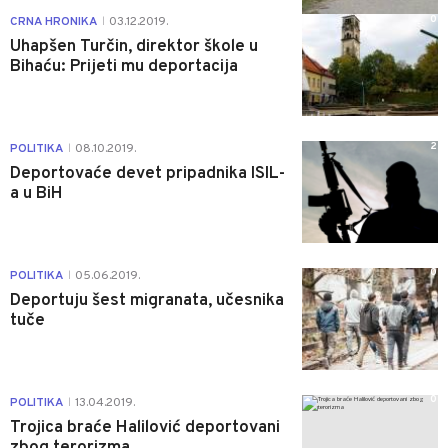
0
CRNA HRONIKA
03.12.2019.
|
Uhapšen Turčin, direktor škole u
Bihaću: Prijeti mu deportacija
2
POLITIKA
08.10.2019.
|
Deportovaće devet pripadnika ISIL-
a u BiH
0
POLITIKA
05.06.2019.
|
Deportuju šest migranata, učesnika
tuče
0
POLITIKA
13.04.2019.
|
Trojica braće Halilović deportovani
zbog terorizma