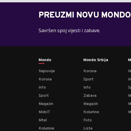
PREUZMI NOVU MONDO
Savršen spoj vijesti i zabave.
Mondo
Mondo Srbija
M
Najnovije
Korona
N
Korona
Sport
I
Info
Info
S
Sport
Zabava
M
Magazin
Magazin
M
MobIT
Kolumne
M
Mtel
Foto
Kolumne
Liste