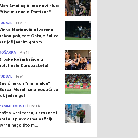
Alen Smailagić ima novi klub:
"Više mu nudio Partizan"
0
FUDBAL
Pre 1 h
|
Vinko Marinović otvoreno
nakon pobjede: Ostaje žal za
bar još jednim golom
0
KOŠARKA
Pre 1 h
|
Srpske košarkašice u
polufinalu Eurobasketa!
0
FUDBAL
Pre 1 h
|
Savić nakon "minimalca"
Borca: Morali smo postići bar
još jedan gol
0
ZANIMLJIVOSTI
Pre 1 h
|
Zašto Grci farbaju prozore i
vrata u plavo? Ima važniju
svrhu nego što m...