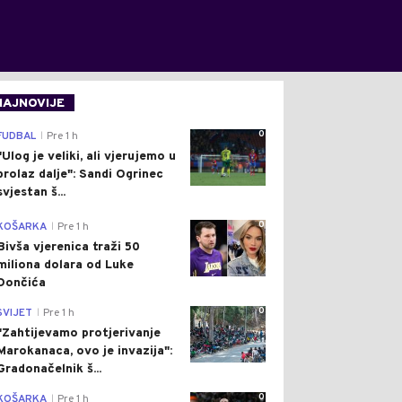
NAJNOVIJE
0
FUDBAL
Pre 1 h
|
"Ulog je veliki, ali vjerujemo u
prolaz dalje": Sandi Ogrinec
svjestan š...
0
KOŠARKA
Pre 1 h
|
Bivša vjerenica traži 50
miliona dolara od Luke
Dončića
0
SVIJET
Pre 1 h
|
"Zahtijevamo protjerivanje
Marokanaca, ovo je invazija":
Gradonačelnik š...
0
KOŠARKA
Pre 1 h
|