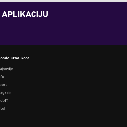
 APLIKACIJU
ondo Crna Gora
ajnovije
nfo
port
agazin
obIT
tel