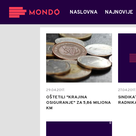
NASLOVNA
NAJNOVIJE
0
29.04.2017.
27.04.2017.
OŠTETILI "KRAJINA
SINDIKA
OSIGURANJE" ZA 5,86 MILIONA
RADNIKA
KM
0