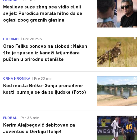
Mesijeve suze zbog oca vidio cijeli
svijet: Porodica morala hitno da se
oglasi zbog groznih glasina
0
LJUBIMCI
Pre 20 min
|
Orao Feliks ponovo na slobodi: Nakon
što je spasen iz kandži krijumčara
pušten u prirodno stanište
0
CRNA HRONIKA
Pre 33 min
|
Kod mosta Brčko–Gunja pronađene
kosti, sumnja se da su ljudske (Foto)
0
FUDBAL
Pre 38 min
|
Kerim Alajbegović debitovao za
Juventus u Derbiju Italije!