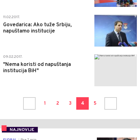
5
11.02.2017.
Govedarica: Ako tuže Srbiju,
napuštamo institucije
4
09.02.2017.
"Nema koristi od napuštanja
institucija BiH"
1
2
3
4
5
NAJNOVIJE
0
FUDBAL
Pre 7 min
|