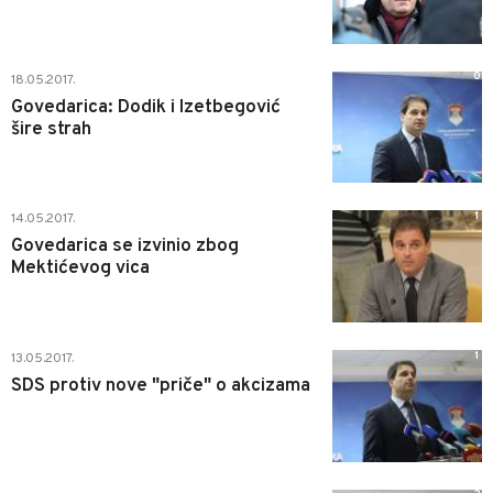
0
18.05.2017.
Govedarica: Dodik i Izetbegović
šire strah
1
14.05.2017.
Govedarica se izvinio zbog
Mektićevog vica
1
13.05.2017.
SDS protiv nove "priče" o akcizama