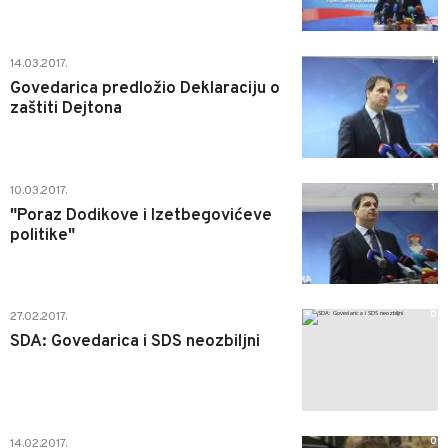
1
14.03.2017.
Govedarica predložio Deklaraciju o
zaštiti Dejtona
1
10.03.2017.
"Poraz Dodikove i Izetbegovićeve
politike"
0
27.02.2017.
SDA: Govedarica i SDS neozbiljni
0
14.02.2017.