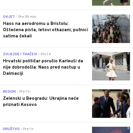
0
SVIJET
Pre 39 min
|
Haos na aerodromu u Bristolu:
Oštećena pista, letovi otkazani, putnici
satima čekali
0
ZVIJEZDE I TRAČEVI
Pre 1 h
|
Hrvatski političar poručio Karleuši da
nije dobrodošla: Naos pred nastup u
Dalmaciji
0
REGION
Pre 1 h
|
Zelenski u Beogradu: Ukrajina neće
priznati Kosovo
0
DRUŠTVO
Pre 1 h
|