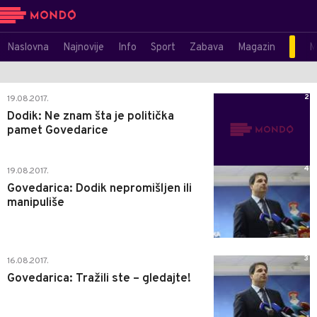
Naslovna
Najnovije
Info
Sport
Zabava
Magazin
M
2
19.08.2017.
Dodik: Ne znam šta je politička
pamet Govedarice
4
19.08.2017.
Govedarica: Dodik nepromišljen ili
manipuliše
3
16.08.2017.
Govedarica: Tražili ste – gledajte!