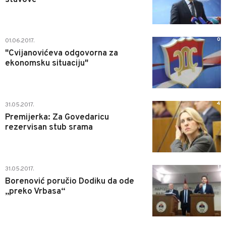
0
01.06.2017.
"Cvijanovićeva odgovorna za
ekonomsku situaciju"
4
31.05.2017.
Premijerka: Za Govedaricu
rezervisan stub srama
1
31.05.2017.
Borenović poručio Dodiku da ode
„preko Vrbasa“