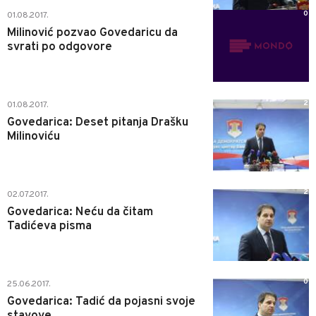
0
01.08.2017.
Milinović pozvao Govedaricu da
svrati po odgovore
2
01.08.2017.
Govedarica: Deset pitanja Drašku
Milinoviću
2
02.07.2017.
Govedarica: Neću da čitam
Tadićeva pisma
0
25.06.2017.
Govedarica: Tadić da pojasni svoje
stavove