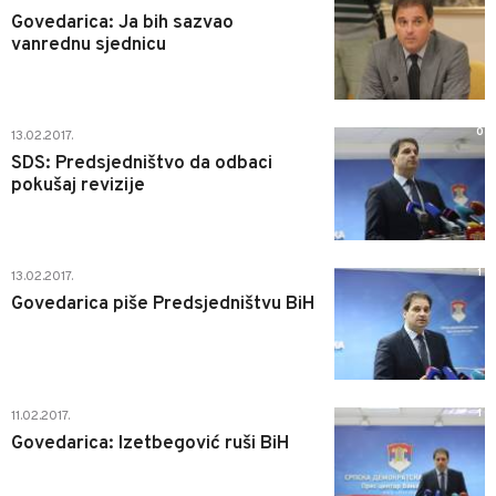
Govedarica: Ja bih sazvao
vanrednu sjednicu
0
13.02.2017.
SDS: Predsjedništvo da odbaci
pokušaj revizije
1
13.02.2017.
Govedarica piše Predsjedništvu BiH
1
11.02.2017.
Govedarica: Izetbegović ruši BiH