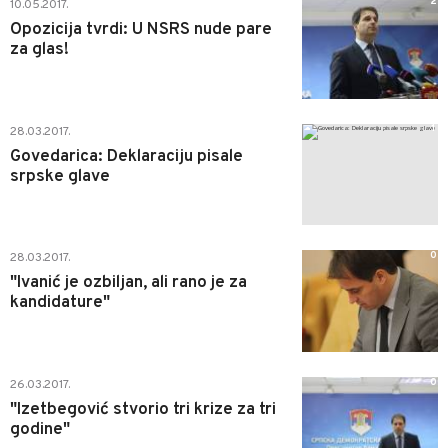
2
10.05.2017.
Opozicija tvrdi: U NSRS nude pare
za glas!
1
28.03.2017.
Govedarica: Deklaraciju pisale
srpske glave
0
28.03.2017.
"Ivanić je ozbiljan, ali rano je za
kandidature"
0
26.03.2017.
"Izetbegović stvorio tri krize za tri
godine"