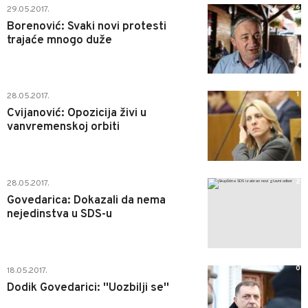
6
29.05.2017.
Borenović: Svaki novi protesti
trajaće mnogo duže
1
28.05.2017.
Cvijanović: Opozicija živi u
vanvremenskoj orbiti
2
28.05.2017.
Govedarica: Dokazali da nema
nejedinstva u SDS-u
0
18.05.2017.
Dodik Govedarici: ''Uozbilji se''