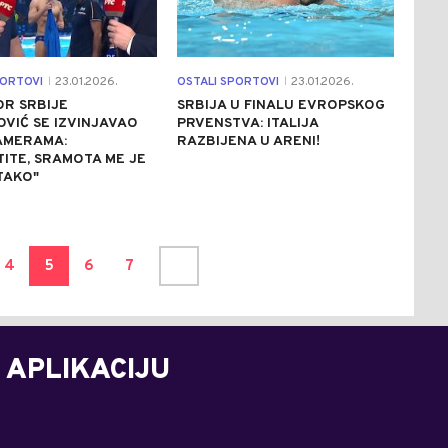
PORTOVI
23.01.2026.
OSTALI SPORTOVI
23.01.2026.
|
|
R SRBIJE
SRBIJA U FINALU EVROPSKOG
VIĆ SE IZVINJAVAO
PRVENSTVA: ITALIJA
AMERAMA:
RAZBIJENA U ARENI!
ITE, SRAMOTA ME JE
TAKO"
4
5
6
7
 APLIKACIJU