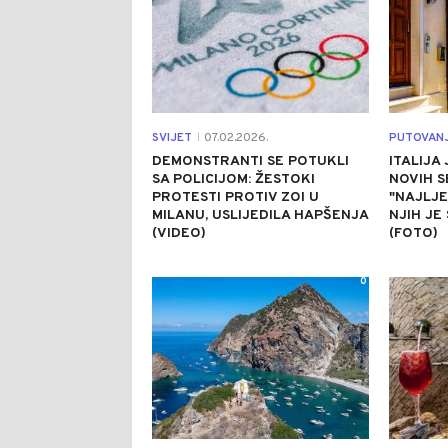
SVIJET
07.02.2026.
PUTOVAN
|
DEMONSTRANTI SE POTUKLI
ITALIJA
SA POLICIJOM: ŽESTOKI
NOVIH S
PROTESTI PROTIV ZOI U
"NAJLJE
MILANU, USLIJEDILA HAPŠENJA
NJIH JE
(VIDEO)
(FOTO)
0