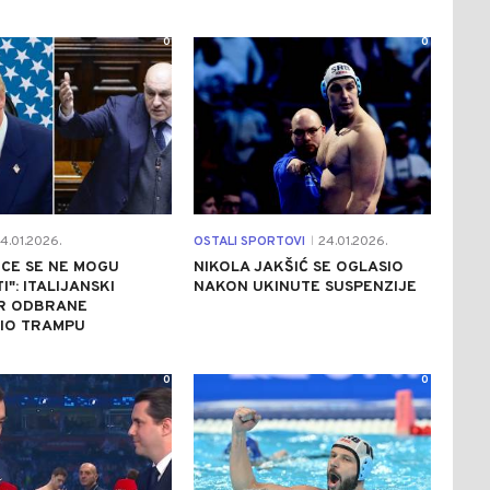
0
0
4.01.2026.
OSTALI SPORTOVI
24.01.2026.
|
ICE SE NE MOGU
NIKOLA JAKŠIĆ SE OGLASIO
I": ITALIJANSKI
NAKON UKINUTE SUSPENZIJE
AR ODBRANE
IO TRAMPU
0
0