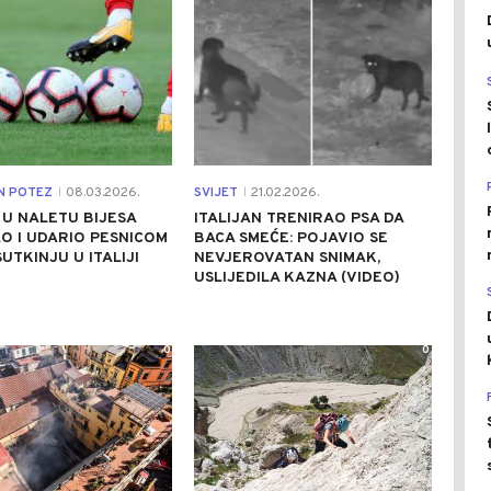
N POTEZ
08.03.2026.
SVIJET
21.02.2026.
|
|
U NALETU BIJESA
ITALIJAN TRENIRAO PSA DA
O I UDARIO PESNICOM
BACA SMEĆE: POJAVIO SE
UTKINJU U ITALIJI
NEVJEROVATAN SNIMAK,
USLIJEDILA KAZNA (VIDEO)
0
0