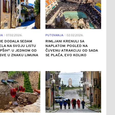
JA
07.02.2026.
PUTOVANJA
02.02.2026.
|
|
 JE DODALA SEDAM
RIMLJANI KRENULI SA
ELA NA SVOJU LISTU
NAPLATOM: POGLED NA
PŠIH": U JEDNOM OD
ČUVENU ATRAKCIJU OD SADA
 SVE U ZNAKU LIMUNA
SE PLAĆA, EVO KOLIKO
0
0