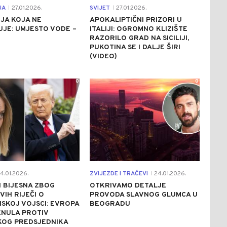
JA
27.01.2026.
SVIJET
27.01.2026.
|
|
JA KOJA NE
APOKALIPTIČNI PRIZORI U
JE: UMJESTO VODE –
ITALIJI: OGROMNO KLIZIŠTE
RAZORILO GRAD NA SICILIJI,
PUKOTINA SE I DALJE ŠIRI
(VIDEO)
0
0
4.01.2026.
ZVIJEZDE I TRAČEVI
24.01.2026.
|
I BIJESNA ZBOG
OTKRIVAMO DETALJE
IH RIJEČI O
PROVODA SLAVNOG GLUMCA U
NSKOJ VOJSCI: EVROPA
BEOGRADU
ENULA PROTIV
KOG PREDSJEDNIKA