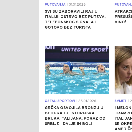
PUTOVANJA
31.01.2026.
PUTOVAN
|
SVI SU ZABORAVILI RAJ U
ATRAKCI
ITALIJI: OSTRVO BEZ PUTEVA,
PRESUŠU
TELEFONSKOG SIGNALA I
VINO!
GOTOVO BEZ TURISTA
0
OSTALI SPORTOVI
25.01.2026.
SVIJET
2
|
|
GRČKA OSVOJILA BRONZU U
I MELON
BEOGRADU: ISTORIJSKA
TRAMPOV
BRUKA ITALIJANA, PORAZ OD
ITALIJA
SRBIJE I DALJE IH BOLI
SE OKR
AMERIČ