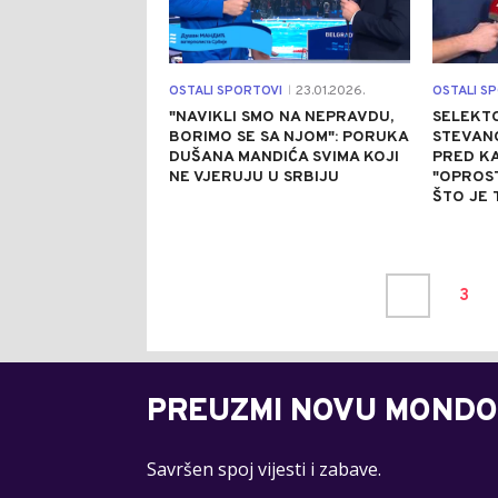
OSTALI SPORTOVI
23.01.2026.
OSTALI S
|
"NAVIKLI SMO NA NEPRAVDU,
SELEKTO
BORIMO SE SA NJOM": PORUKA
STEVANO
DUŠANA MANDIĆA SVIMA KOJI
PRED K
NE VJERUJU U SRBIJU
"OPROST
ŠTO JE 
3
PREUZMI NOVU MONDO
Savršen spoj vijesti i zabave.