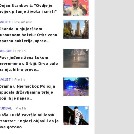
Dejan Stanković: "Ovdje je
uvijek pitanje života i smrti"
0
SVIJET
Pre 42 min
|
Skandal u njujorškom
luksuznom hotelu: Otkrivena
opasna bakterija, uprav...
0
REGION
Pre 1 h
|
Povrijeđena žena tokom
nevremena u Srbiji: Drvo palo
na nju, hitno preve...
0
SVIJET
Pre 1 h
|
Drama u Njemačkoj: Policija
upucala državljanina Srbije
koji ih je napao...
0
FUDBAL
Pre 1 h
|
Saša Lukić završio milionski
transfer: Englezi objavili da je
sve gotovo