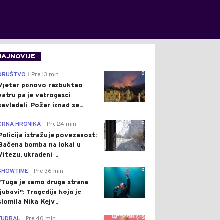
NAJNOVIJE
0
DRUŠTVO
Pre 13 min
|
Vjetar ponovo razbuktao
vatru pa je vatrogasci
savladali: Požar iznad se...
0
CRNA HRONIKA
Pre 24 min
|
Policija istražuje povezanost:
Bačena bomba na lokal u
Vitezu, ukradeni ...
0
SHOWTIME
Pre 36 min
|
"Tuga je samo druga strana
ljubavi": Tragedija koja je
slomila Nika Kejv...
0
FUDBAL
Pre 40 min
|