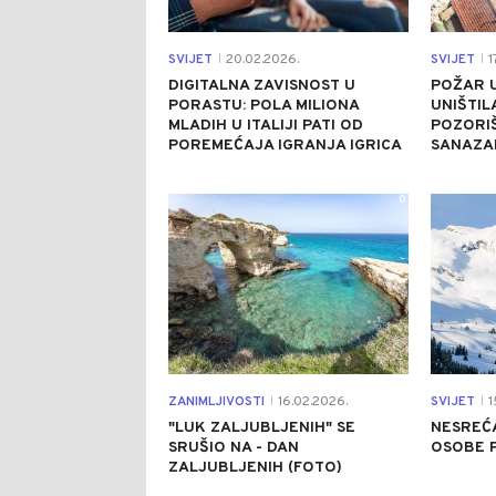
SVIJET
20.02.2026.
SVIJET
1
|
|
DIGITALNA ZAVISNOST U
POŽAR U
PORASTU: POLA MILIONA
UNIŠTIL
MLADIH U ITALIJI PATI OD
POZORI
POREMEĆAJA IGRANJA IGRICA
SANAZA
0
ZANIMLJIVOSTI
16.02.2026.
SVIJET
1
|
|
"LUK ZALJUBLJENIH" SE
NESREĆA 
SRUŠIO NA - DAN
OSOBE P
ZALJUBLJENIH (FOTO)