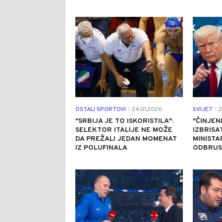
0
OSTALI SPORTOVI
24.01.2026.
SVIJET
2
|
|
"SRBIJA JE TO ISKORISTILA":
"ČINJEN
SELEKTOR ITALIJE NE MOŽE
IZBRISAT
DA PREŽALI JEDAN MOMENAT
MINIST
IZ POLUFINALA
ODBRUS
0