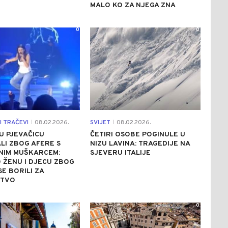
MALO KO ZA NJEGA ZNA
0
0
I TRAČEVI
08.02.2026.
SVIJET
08.02.2026.
|
|
U PJEVAČICU
ČETIRI OSOBE POGINULE U
LI ZBOG AFERE S
NIZU LAVINA: TRAGEDIJE NA
NIM MUŠKARCEM:
SJEVERU ITALIJE
 ŽENU I DJECU ZBOG
SE BORILI ZA
TVO
0
0