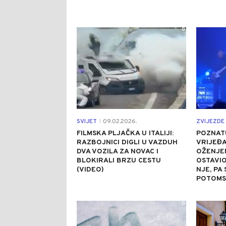
0
SVIJET
09.02.2026.
ZVIJEZDE 
|
FILMSKA PLJAČKA U ITALIJI:
POZNAT
RAZBOJNICI DIGLI U VAZDUH
VRIJEĐA
DVA VOZILA ZA NOVAC I
OŽENJE
BLOKIRALI BRZU CESTU
OSTAVIO
(VIDEO)
NJE, PA 
POTOMS
0