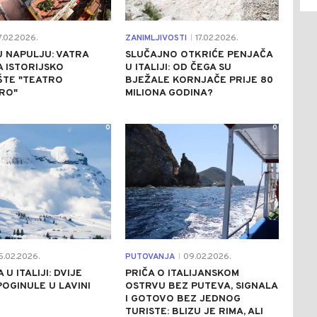
7.02.2026.
ZANIMLJIVOSTI
17.02.2026.
|
 NAPULJU: VATRA
SLUČAJNO OTKRIĆE PENJAČA
A ISTORIJSKO
U ITALIJI: OD ČEGA SU
ŠTE "TEATRO
BJEŽALE KORNJAČE PRIJE 80
RO"
MILIONA GODINA?
0
0
5.02.2026.
PUTOVANJA
09.02.2026.
|
U ITALIJI: DVIJE
PRIČA O ITALIJANSKOM
OGINULE U LAVINI
OSTRVU BEZ PUTEVA, SIGNALA
I GOTOVO BEZ JEDNOG
TURISTE: BLIZU JE RIMA, ALI