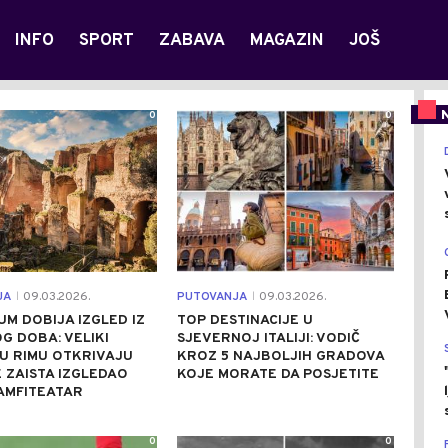
INFO
SPORT
ZABAVA
MAGAZIN
JOŠ
0
0
JA
09.03.2026.
PUTOVANJA
09.03.2026.
|
|
M DOBIJA IZGLED IZ
TOP DESTINACIJE U
G DOBA: VELIKI
SJEVERNOJ ITALIJI: VODIČ
U RIMU OTKRIVAJU
KROZ 5 NAJBOLJIH GRADOVA
 ZAISTA IZGLEDAO
KOJE MORATE DA POSJETITE
AMFITEATAR
0
0