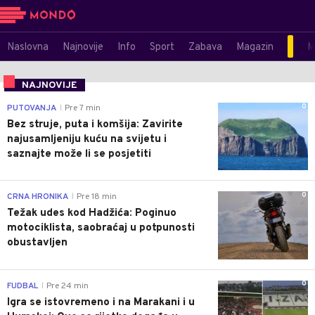
Naslovna
Najnovije
Info
Sport
Zabava
Magazin
M
NAJNOVIJE
0
PUTOVANJA
Pre 7 min
|
Bez struje, puta i komšija: Zavirite
najusamljeniju kuću na svijetu i
saznajte može li se posjetiti
0
CRNA HRONIKA
Pre 18 min
|
Težak udes kod Hadžića: Poginuo
motociklista, saobraćaj u potpunosti
obustavljen
0
FUDBAL
Pre 24 min
|
Igra se istovremeno i na Marakani i u