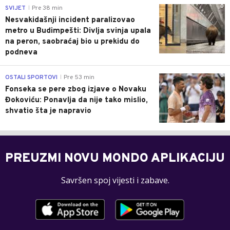
0
SVIJET
Pre 38 min
|
Nesvakidašnji incident paralizovao
metro u Budimpešti: Divlja svinja upala
na peron, saobraćaj bio u prekidu do
podneva
0
OSTALI SPORTOVI
Pre 53 min
|
Fonseka se pere zbog izjave o Novaku
Đokoviću: Ponavlja da nije tako mislio,
shvatio šta je napravio
PREUZMI NOVU MONDO APLIKACIJU
Savršen spoj vijesti i zabave.