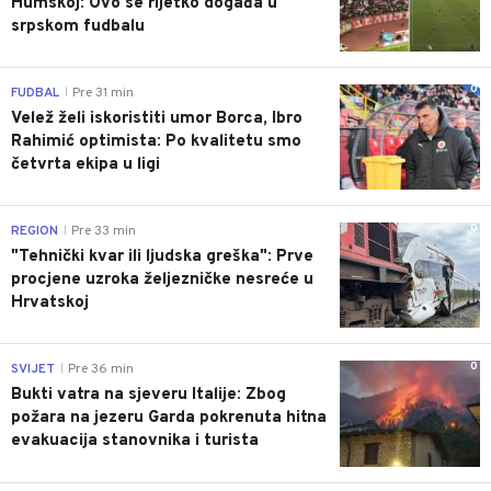
Humskoj: Ovo se rijetko događa u
srpskom fudbalu
0
FUDBAL
Pre 31 min
|
Velež želi iskoristiti umor Borca, Ibro
Rahimić optimista: Po kvalitetu smo
četvrta ekipa u ligi
0
REGION
Pre 33 min
|
"Tehnički kvar ili ljudska greška": Prve
procjene uzroka željezničke nesreće u
Hrvatskoj
0
SVIJET
Pre 36 min
|
Bukti vatra na sjeveru Italije: Zbog
požara na jezeru Garda pokrenuta hitna
evakuacija stanovnika i turista