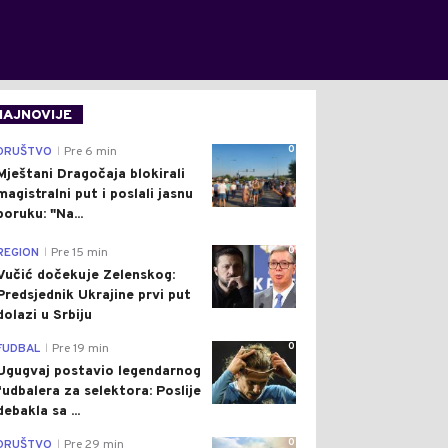
NAJNOVIJE
0
DRUŠTVO
Pre 6 min
|
Mještani Dragočaja blokirali
magistralni put i poslali jasnu
poruku: "Na...
0
REGION
Pre 15 min
|
Vučić dočekuje Zelenskog:
Predsjednik Ukrajine prvi put
dolazi u Srbiju
0
FUDBAL
Pre 19 min
|
Ugugvaj postavio legendarnog
fudbalera za selektora: Poslije
debakla sa ...
0
DRUŠTVO
Pre 29 min
|