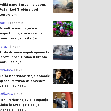
Veliki napori urodili plodom:
Požar kod Trebinja pod
kontrolom
0
DOM
Pre 47 min
|
Posadite ovo cvijeće u
avgustu i cvjetaće sve do
zime: Jesenja bašta će ...
0
SVIJET
Pre 1 h
|
Ruski dronovi napali njemački
teretni brod: Drama u Crnom
moru, izbio je...
0
KOŠARKA
Pre 1 h
|
Balša Koprivica: "Koje domaće
igrače Partizan da dovede?
Odlazili su nez...
0
KOŠARKA
Pre 1 h
|
Toni Parker najavio istupanje
kluba iz Evrolige: Poslije
skandala i laga...