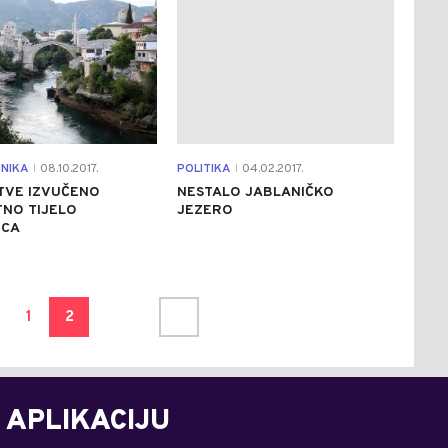
NIKA
08.10.2017.
POLITIKA
04.02.2017.
|
|
TVE IZVUČENO
NESTALO JABLANIČKO
TNO TIJELO
JEZERO
CA
1
2
 APLIKACIJU