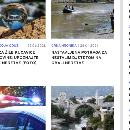
PRIRODA KOJA ODUZIMA DAH
23.06.2021.
CRNA HRONIKA
28.04.2021.
|
|
A ŽILE KUCAVICE
NASTAVLJENA POTRAGA ZA
OVINE: UPOZNAJTE
NESTALIM DJETETOM NA
 NERETVE (FOTO)
OBALI NERETVE
0
0