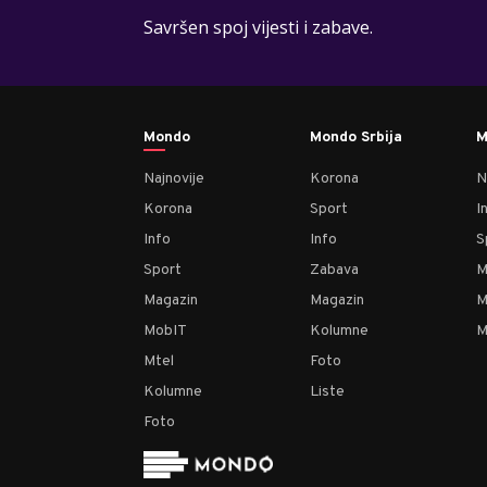
Savršen spoj vijesti i zabave.
Mondo
Mondo Srbija
M
Najnovije
Korona
N
Korona
Sport
I
Info
Info
S
Sport
Zabava
M
Magazin
Magazin
M
MobIT
Kolumne
M
Mtel
Foto
Kolumne
Liste
Foto