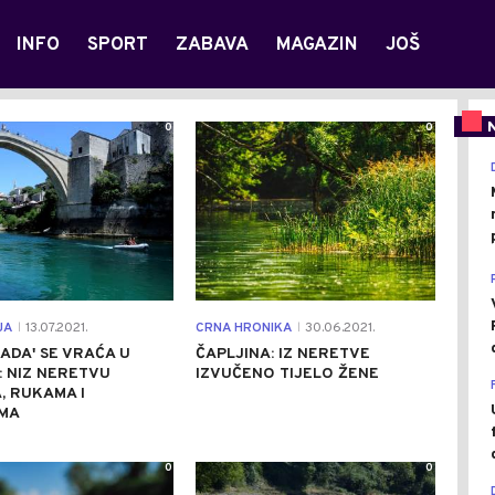
INFO
SPORT
ZABAVA
MAGAZIN
JOŠ
0
0
JA
13.07.2021.
CRNA HRONIKA
30.06.2021.
|
|
JADA' SE VRAĆA U
ČAPLJINA: IZ NERETVE
 NIZ NERETVU
IZVUČENO TIJELO ŽENE
, RUKAMA I
MA
0
0