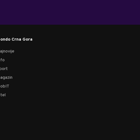
ondo Crna Gora
ajnovije
nfo
port
agazin
obIT
tel