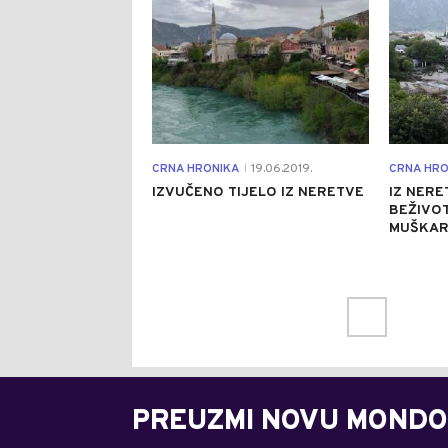
CRNA HRONIKA
19.06.2019.
CRNA HRO
|
IZVUČENO TIJELO IZ NERETVE
IZ NERE
BEŽIVO
MUŠKAR
PREUZMI NOVU MONDO