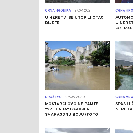
CRNA HRONIKA
27.04.2021.
CRNA HRO
|
U NERETVI SE UTOPILI OTAC I
AUTOMOB
DIJETE
U NERET
POTRAG
0
DRUŠTVO
09.09.2020.
CRNA HRO
|
MOSTARCI OVO NE PAMTE:
SPASILI
"SVETINJA" IZGUBILA
NERETVI
SMARAGDNU BOJU (FOTO)
0