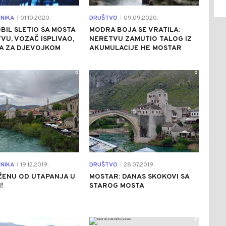
NIKA
01.10.2020.
DRUŠTVO
09.09.2020.
|
|
IL SLETIO SA MOSTA
MODRA BOJA SE VRATILA:
VU, VOZAČ ISPLIVAO,
NERETVU ZAMUTIO TALOG IZ
A ZA DJEVOJKOM
AKUMULACIJE HE MOSTAR
0
0
NIKA
19.12.2019.
DRUŠTVO
28.07.2019.
|
|
 ŽENU OD UTAPANJA U
MOSTAR: DANAS SKOKOVI SA
!
STAROG MOSTA
0
2