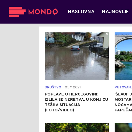
NASLOVNA
NAJNOVIJE
0
DRUŠTVO
05.11.2021.
PUTOVAN
|
POPLAVE U HERCEGOVINI:
'ŠLAUFI
IZLILA SE NERETVA, U KONJICU
MOSTAR:
TEŠKA SITUACIJA
NOGAMA
(FOTO/VIDEO)
PAPUČA
0