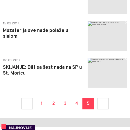
0
15.02.2017.
Muzaferija sve nade polaže u
slalom
0
06.02.2017.
SKIJANJE: BiH sa šest nada na SP u
St. Moricu
1
2
3
4
5
NAJNOVIJE