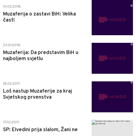
0
01.02.2018.
Muzaferija o zastavi BiH: Velika
čast!
0
23.01.2018.
Muzaferija: Da predstavim BiH u
najboljem svjetlu
0
18.02.2017.
Loš nastup Muzaferije za kraj
Svjetskog prvenstva
0
17.02.2017.
SP: Elvedini prija slalom, Žani ne