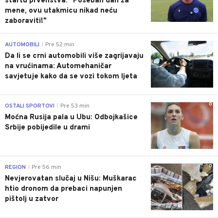
startu prvenstva: "Poseban dan za
mene, ovu utakmicu nikad neću
zaboraviti!"
0
AUTOMOBILI
Pre 52 min
|
Da li se crni automobili više zagrijavaju
na vrućinama: Automehaničar
savjetuje kako da se vozi tokom ljeta
0
OSTALI SPORTOVI
Pre 53 min
|
Moćna Rusija pala u Ubu: Odbojkašice
Srbije pobijedile u drami
0
REGION
Pre 56 min
|
Nevjerovatan slučaj u Nišu: Muškarac
htio dronom da prebaci napunjen
pištolj u zatvor