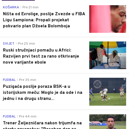
0
KOŠARKA
Pre 21 min
|
Ništa od Evrolige, poslije Zvezde u FIBA
Ligu šampiona: Propali projekat
pokvario plan Džoela Bolomboja
0
SVIJET
Pre 25 min
|
Ruski stručnjaci pomažu u Africi:
Razvijen prvi test za rano otkrivanje
nove varijante ebole
0
FUDBAL
Pre 35 min
|
Puzigaća poslije poraza BSK-a u
istorijskom meču: Moglo je da ode i na
jednu i na drugu stranu...
0
FUDBAL
Pre 44 min
|
Trener Željezničara nakon trijumfa na