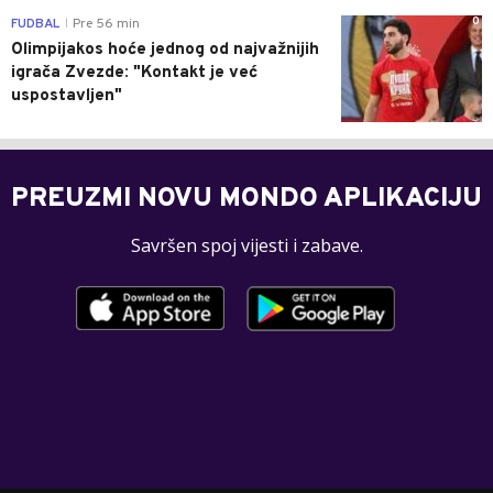
0
FUDBAL
Pre 56 min
|
Olimpijakos hoće jednog od najvažnijih
igrača Zvezde: "Kontakt je već
uspostavljen"
PREUZMI NOVU MONDO APLIKACIJU
Savršen spoj vijesti i zabave.