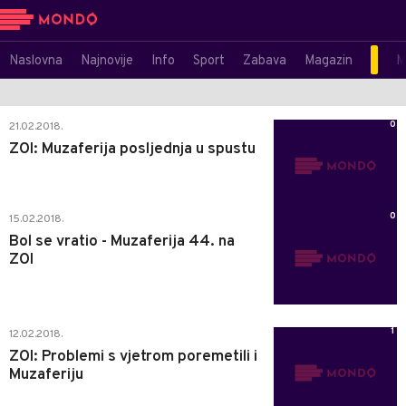
Naslovna
Najnovije
Info
Sport
Zabava
Magazin
M
0
21.02.2018.
ZOI: Muzaferija posljednja u spustu
0
15.02.2018.
Bol se vratio - Muzaferija 44. na
ZOI
1
12.02.2018.
ZOI: Problemi s vjetrom poremetili i
Muzaferiju