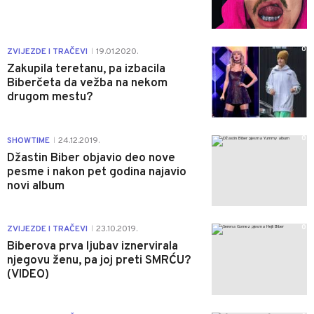
0
ZVIJEZDE I TRAČEVI
19.01.2020.
|
Zakupila teretanu, pa izbacila
Biberčeta da vežba na nekom
drugom mestu?
0
SHOWTIME
24.12.2019.
|
Džastin Biber objavio deo nove
pesme i nakon pet godina najavio
novi album
0
ZVIJEZDE I TRAČEVI
23.10.2019.
|
Biberova prva ljubav iznervirala
njegovu ženu, pa joj preti SMRĆU?
(VIDEO)