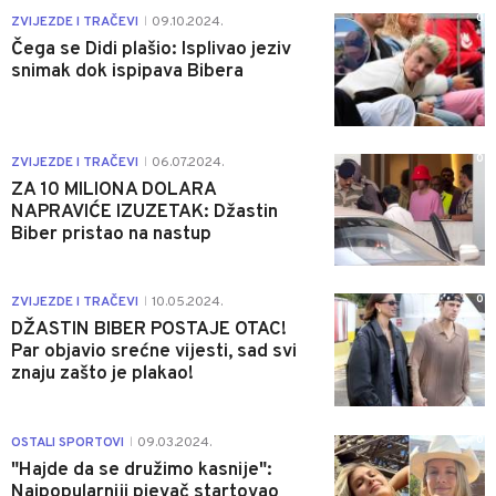
0
ZVIJEZDE I TRAČEVI
09.10.2024.
|
Čega se Didi plašio: Isplivao jeziv
snimak dok ispipava Bibera
0
ZVIJEZDE I TRAČEVI
06.07.2024.
|
ZA 10 MILIONA DOLARA
NAPRAVIĆE IZUZETAK: Džastin
Biber pristao na nastup
0
ZVIJEZDE I TRAČEVI
10.05.2024.
|
DŽASTIN BIBER POSTAJE OTAC!
Par objavio srećne vijesti, sad svi
znaju zašto je plakao!
0
OSTALI SPORTOVI
09.03.2024.
|
"Hajde da se družimo kasnije":
Najpopularniji pjevač startovao