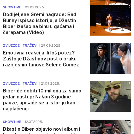
0
SHOWTIME
02.02.2026.
|
Dodijeljene Gremi nagrade: Bad
Bunny ispisao istoriju, a Džastin
Biber izašao na binu u gaćama i
čarapama (Video)
0
ZVIJEZDE I TRAČEVI
29.09.2025.
|
Emotivna reakcija ili loš potez?
Zašto je Džastinov post o braku
razbjesnio fanove Selene Gomez
1
ZVIJEZDE I TRAČEVI
21.09.2025.
|
Biber će dobiti 10 miliona za samo
jedan nastup: Nakon 3 godine
pauze, upisaće se u istoriju kao
najplaćeniji
0
SHOWTIME
12.07.2025.
|
Džastin Biber objavio novi album i