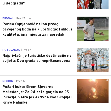
u Beogradu"
0
FUDBAL
Pre 47 min
|
Perica Ognjenović nakon prvog
osvojenog boda na klupi Sloge: Falilo je
kvaliteta, ima mjesta za napredak
0
PUTOVANJA
Pre 1 h
|
Najprivlačnije turističke destinacije na
svijetu: Dva grada su neprikosnovena
0
REGION
Pre 1 h
|
Požari bukte širom Sjeverne
Makedonije: Za 24 sata gorjelo na 25
lokacija, vatra još aktivna kod Skoplja i
Krive Palanke