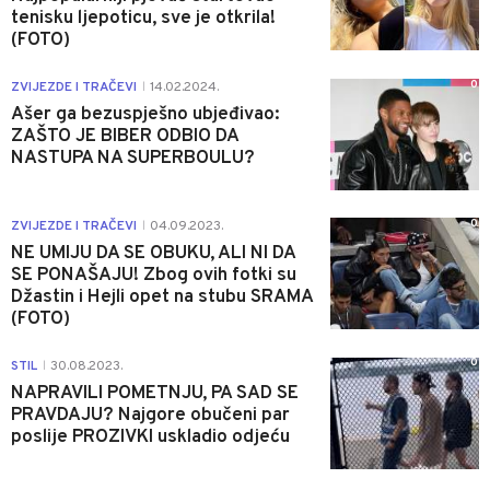
tenisku ljepoticu, sve je otkrila!
(FOTO)
0
ZVIJEZDE I TRAČEVI
14.02.2024.
|
Ašer ga bezuspješno ubjeđivao:
ZAŠTO JE BIBER ODBIO DA
NASTUPA NA SUPERBOULU?
0
ZVIJEZDE I TRAČEVI
04.09.2023.
|
NE UMIJU DA SE OBUKU, ALI NI DA
SE PONAŠAJU! Zbog ovih fotki su
Džastin i Hejli opet na stubu SRAMA
(FOTO)
0
STIL
30.08.2023.
|
NAPRAVILI POMETNJU, PA SAD SE
PRAVDAJU? Najgore obučeni par
poslije PROZIVKI uskladio odjeću