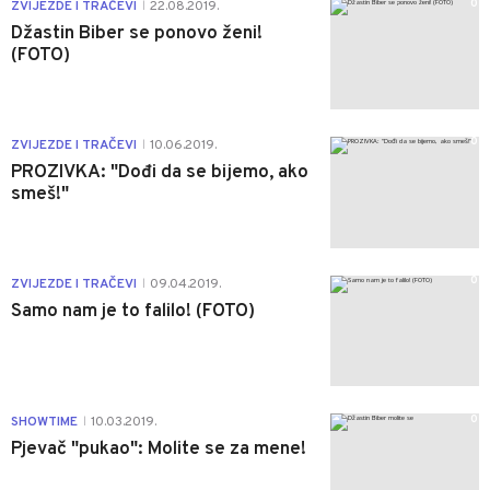
0
ZVIJEZDE I TRAČEVI
22.08.2019.
|
Džastin Biber se ponovo ženi!
(FOTO)
0
ZVIJEZDE I TRAČEVI
10.06.2019.
|
PROZIVKA: "Dođi da se bijemo, ako
smeš!"
0
ZVIJEZDE I TRAČEVI
09.04.2019.
|
Samo nam je to falilo! (FOTO)
0
SHOWTIME
10.03.2019.
|
Pjevač "pukao": Molite se za mene!