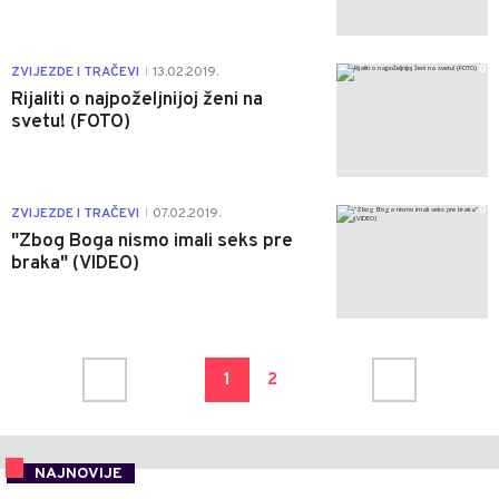
0
ZVIJEZDE I TRAČEVI
13.02.2019.
|
Rijaliti o najpoželjnijoj ženi na
svetu! (FOTO)
0
ZVIJEZDE I TRAČEVI
07.02.2019.
|
"Zbog Boga nismo imali seks pre
braka" (VIDEO)
1
2
NAJNOVIJE