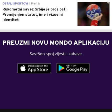
0
OSTALI SPORTOVI
Pre 1 h
|
Rukometni savez Srbije je prošlost:
Promijenjen statut, ime i vizuelni
identitet
PREUZMI NOVU MONDO APLIKACIJU
Savršen spoj vijesti i zabave.