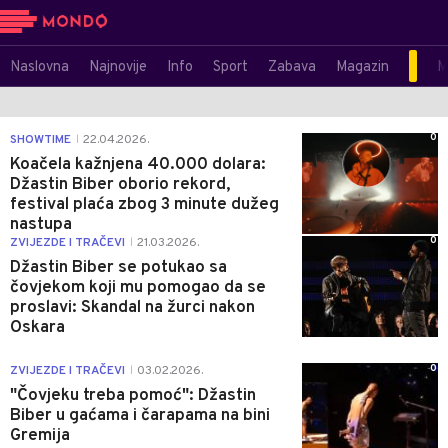
Naslovna
Najnovije
Info
Sport
Zabava
Magazin
M
0
SHOWTIME
22.04.2026.
|
Koačela kažnjena 40.000 dolara:
Džastin Biber oborio rekord,
festival plaća zbog 3 minute dužeg
nastupa
0
ZVIJEZDE I TRAČEVI
21.03.2026.
|
Džastin Biber se potukao sa
čovjekom koji mu pomogao da se
proslavi: Skandal na žurci nakon
Oskara
0
ZVIJEZDE I TRAČEVI
03.02.2026.
|
"Čovjeku treba pomoć": Džastin
Biber u gaćama i čarapama na bini
Gremija