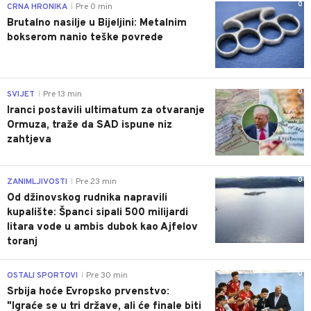
0
CRNA HRONIKA
Pre 0 min
|
Brutalno nasilje u Bijeljini: Metalnim
bokserom nanio teške povrede
0
SVIJET
Pre 13 min
|
Iranci postavili ultimatum za otvaranje
Ormuza, traže da SAD ispune niz
zahtjeva
0
ZANIMLJIVOSTI
Pre 23 min
|
Od džinovskog rudnika napravili
kupalište: Španci sipali 500 milijardi
litara vode u ambis dubok kao Ajfelov
toranj
0
OSTALI SPORTOVI
Pre 30 min
|
Srbija hoće Evropsko prvenstvo:
"Igraće se u tri države, ali će finale biti