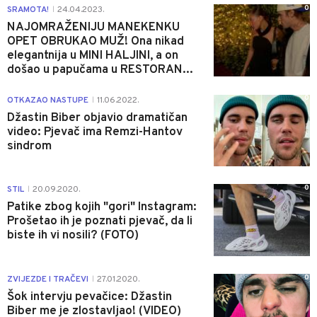
0
SRAMOTA!
24.04.2023.
|
NAJOMRAŽENIJU MANEKENKU
OPET OBRUKAO MUŽ! Ona nikad
elegantnija u MINI HALJINI, a on
došao u papučama u RESTORAN...
0
OTKAZAO NASTUPE
11.06.2022.
|
Džastin Biber objavio dramatičan
video: Pjevač ima Remzi-Hantov
sindrom
0
STIL
20.09.2020.
|
Patike zbog kojih "gori" Instagram:
Prošetao ih je poznati pjevač, da li
biste ih vi nosili? (FOTO)
0
ZVIJEZDE I TRAČEVI
27.01.2020.
|
Šok intervju pevačice: Džastin
Biber me je zlostavljao! (VIDEO)