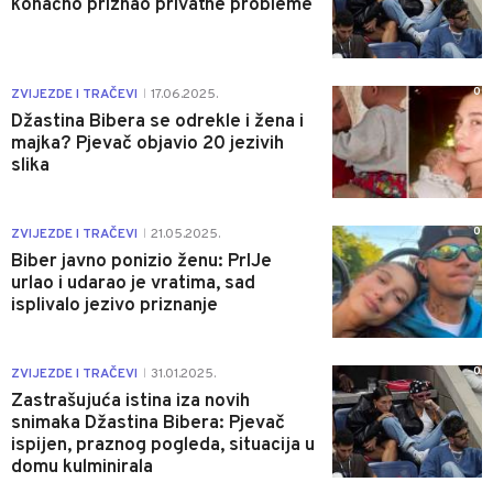
konačno priznao privatne probleme
0
ZVIJEZDE I TRAČEVI
17.06.2025.
|
Džastina Bibera se odrekle i žena i
majka? Pjevač objavio 20 jezivih
slika
0
ZVIJEZDE I TRAČEVI
21.05.2025.
|
Biber javno ponizio ženu: PrIJe
urlao i udarao je vratima, sad
isplivalo jezivo priznanje
0
ZVIJEZDE I TRAČEVI
31.01.2025.
|
Zastrašujuća istina iza novih
snimaka Džastina Bibera: Pjevač
ispijen, praznog pogleda, situacija u
domu kulminirala