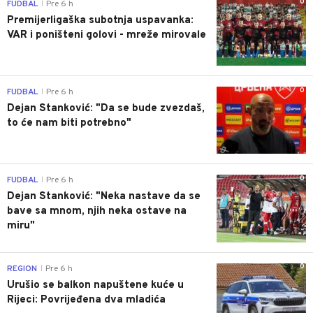
0
FUDBAL
Pre 6 h
|
Premijerligaška subotnja uspavanka:
VAR i poništeni golovi - mreže mirovale
0
FUDBAL
Pre 6 h
|
Dejan Stanković: "Da se bude zvezdaš,
to će nam biti potrebno"
0
FUDBAL
Pre 6 h
|
Dejan Stanković: "Neka nastave da se
bave sa mnom, njih neka ostave na
miru"
0
REGION
Pre 6 h
|
Urušio se balkon napuštene kuće u
Rijeci: Povrijeđena dva mladića