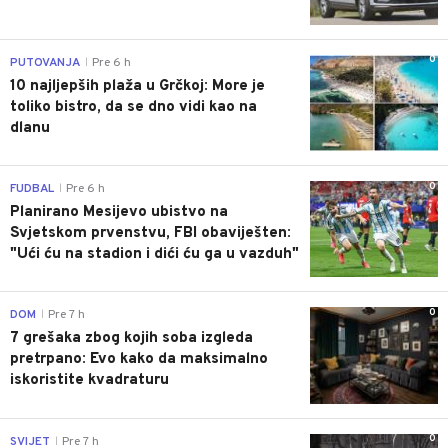
0
PUTOVANJA
Pre 6 h
|
10 najljepših plaža u Grčkoj: More je
toliko bistro, da se dno vidi kao na
dlanu
0
FUDBAL
Pre 6 h
|
Planirano Mesijevo ubistvo na
Svjetskom prvenstvu, FBI obaviješten:
"Ući ću na stadion i dići ću ga u vazduh"
0
DOM
Pre 7 h
|
7 grešaka zbog kojih soba izgleda
pretrpano: Evo kako da maksimalno
iskoristite kvadraturu
0
SVIJET
Pre 7 h
|