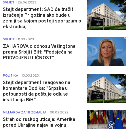
0
SVIJET
26.06.2023.
|
Stejt department: SAD će tražiti
izručenje Prigožina ako bude u
zemlji sa kojom postoji sporazum o
ekstradiciji
0
SVIJET
11.03.2023.
|
ZAHAROVA o odnosu Vašingtona
prema Srbiji i BiH: "Podsjeća na
PODVOJENU LIČNOST"
0
POLITIKA
10.03.2023.
|
Stejt department reagovao na
komentare Dodika: "Srpska u
potpunosti da poštuje odluke
institucija BiH"
1
MILIJARDA ZA 18 ZEMALJA
08.09.2022.
|
Strah od ruskog uticaja: Amerika
pored Ukrajine najavila vojnu