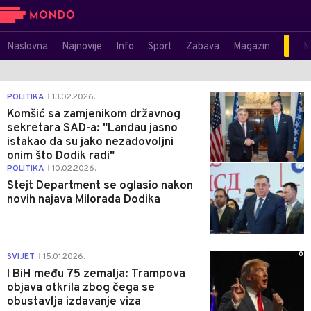
Naslovna
Najnovije
Info
Sport
Zabava
Magazin
M
1
POLITIKA
13.02.2026.
|
Komšić sa zamjenikom državnog
sekretara SAD-a: "Landau jasno
istakao da su jako nezadovoljni
onim što Dodik radi"
0
POLITIKA
10.02.2026.
|
Stejt Department se oglasio nakon
novih najava Milorada Dodika
0
SVIJET
15.01.2026.
|
I BiH među 75 zemalja: Trampova
objava otkrila zbog čega se
obustavlja izdavanje viza