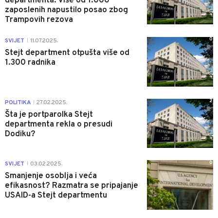
departmenta: Više od 1.000
zaposlenih napustilo posao zbog
Trampovih rezova
0
SVIJET
11.07.2025.
|
Stejt department otpušta više od
1.300 radnika
2
POLITIKA
27.02.2025.
|
Šta je portparolka Stejt
departmenta rekla o presudi
Dodiku?
0
SVIJET
03.02.2025.
|
Smanjenje osoblja i veća
efikasnost? Razmatra se pripajanje
USAID-a Stejt departmentu