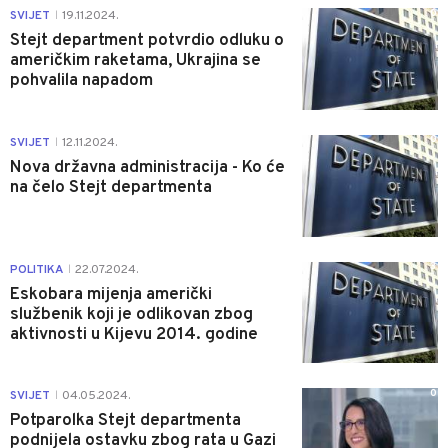
0
SVIJET
19.11.2024.
|
Stejt department potvrdio odluku o
američkim raketama, Ukrajina se
pohvalila napadom
0
SVIJET
12.11.2024.
|
Nova državna administracija - Ko će
na čelo Stejt departmenta
3
POLITIKA
22.07.2024.
|
Eskobara mijenja američki
službenik koji je odlikovan zbog
aktivnosti u Kijevu 2014. godine
0
SVIJET
04.05.2024.
|
Potparolka Stejt departmenta
podnijela ostavku zbog rata u Gazi