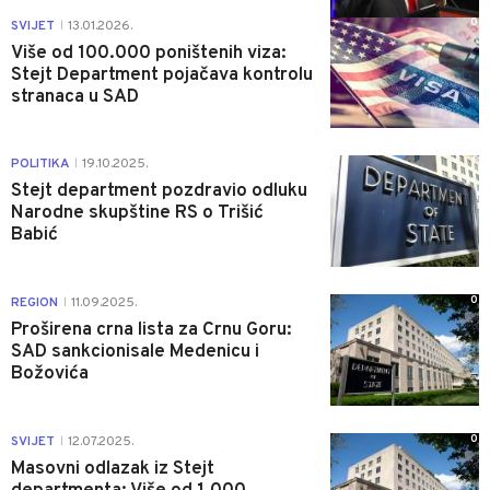
0
SVIJET
13.01.2026.
|
Više od 100.000 poništenih viza:
Stejt Department pojačava kontrolu
stranaca u SAD
1
POLITIKA
19.10.2025.
|
Stejt department pozdravio odluku
Narodne skupštine RS o Trišić
Babić
0
REGION
11.09.2025.
|
Proširena crna lista za Crnu Goru:
SAD sankcionisale Medenicu i
Božovića
0
SVIJET
12.07.2025.
|
Masovni odlazak iz Stejt