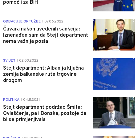
pomoć i za BiH
0
ODBACUJE OPTUŽBE
07.06.2022.
|
Čavara nakon uvedenih sankcija:
Iznenađen sam da Stejt department
nema važnija posla
0
SVIJET
02.03.2022.
|
Stejt department: Albanija ključna
zemlja balkanske rute trgovine
drogom
0
POLITIKA
04.11.2021.
|
Stejt department podržao Šmita:
Ovlašćenja, pa i Bonska, postoje da
bi se primjenjivala
0