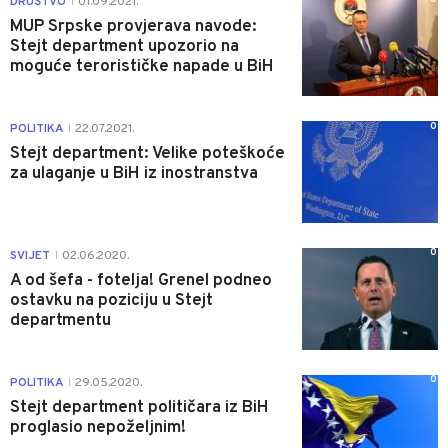
DRUŠTVO
01.09.2021.
|
MUP Srpske provjerava navode:
Stejt department upozorio na
moguće terorističke napade u BiH
0
POLITIKA
22.07.2021.
|
Stejt department: Velike poteškoće
za ulaganje u BiH iz inostranstva
0
SVIJET
02.06.2020.
|
A od šefa - fotelja! Grenel podneo
ostavku na poziciju u Stejt
departmentu
0
POLITIKA
29.05.2020.
|
Stejt department političara iz BiH
proglasio nepoželjnim!