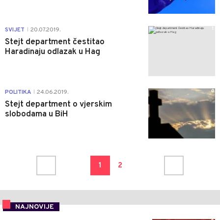
1
SVIJET
20.07.2019.
|
Stejt department čestitao
Haradinaju odlazak u Hag
0
POLITIKA
24.06.2019.
|
Stejt department o vjerskim
slobodama u BiH
1
2
NAJNOVIJE