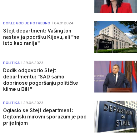
0
DOKLE GOD JE POTREBNO
04.01.2024.
|
Stejt department: Vašington
nastavlja podršku Kijevu, ali "ne
isto kao ranije"
1
POLITIKA
29.06.2023.
|
Dodik odgovorio Stejt
departmentu: "SAD samo
doprinose pogoršanju političke
klime u BiH"
1
POLITIKA
29.06.2023.
|
Oglasio se Stejt department:
Dejtonski mirovni sporazum je pod
prijetnjom