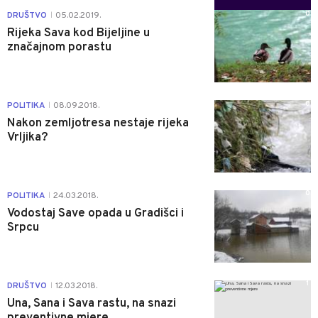
0
DRUŠTVO
05.02.2019.
|
Rijeka Sava kod Bijeljine u
značajnom porastu
0
POLITIKA
08.09.2018.
|
Nakon zemljotresa nestaje rijeka
Vrljika?
0
POLITIKA
24.03.2018.
|
Vodostaj Save opada u Gradišci i
Srpcu
1
DRUŠTVO
12.03.2018.
|
Una, Sana i Sava rastu, na snazi
preventivne mjere