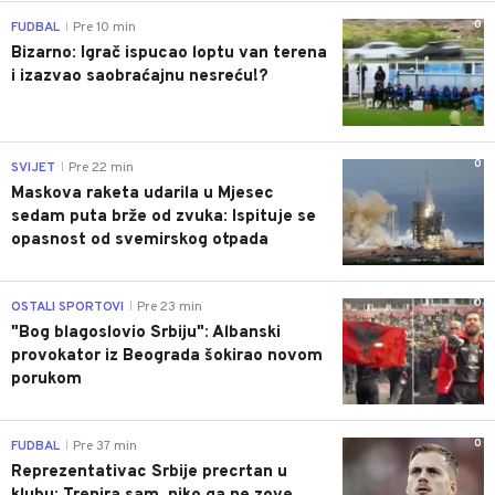
0
FUDBAL
Pre 10 min
|
Bizarno: Igrač ispucao loptu van terena
i izazvao saobraćajnu nesreću!?
0
SVIJET
Pre 22 min
|
Maskova raketa udarila u Mjesec
sedam puta brže od zvuka: Ispituje se
opasnost od svemirskog otpada
0
OSTALI SPORTOVI
Pre 23 min
|
"Bog blagoslovio Srbiju": Albanski
provokator iz Beograda šokirao novom
porukom
0
FUDBAL
Pre 37 min
|
Reprezentativac Srbije precrtan u