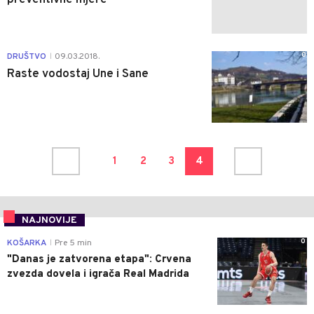
0
DRUŠTVO
09.03.2018.
|
Raste vodostaj Une i Sane
1
2
3
4
NAJNOVIJE
0
KOŠARKA
Pre 5 min
|
"Danas je zatvorena etapa": Crvena
zvezda dovela i igrača Real Madrida