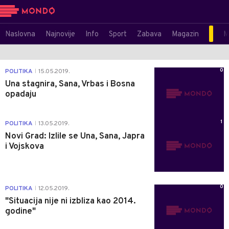
Naslovna
Najnovije
Info
Sport
Zabava
Magazin
M
0
POLITIKA
15.05.2019.
|
Una stagnira, Sana, Vrbas i Bosna
opadaju
1
POLITIKA
13.05.2019.
|
Novi Grad: Izlile se Una, Sana, Јapra
i Vojskova
0
POLITIKA
12.05.2019.
|
"Situacija nije ni izbliza kao 2014.
godine"