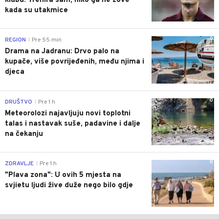
klubu: Trenira sam, niko ga ne zove
kada su utakmice
0
REGION
Pre 55 min
|
Drama na Jadranu: Drvo palo na
kupače, više povrijeđenih, među njima i
djeca
0
DRUŠTVO
Pre 1 h
|
Meteorolozi najavljuju novi toplotni
talas i nastavak suše, padavine i dalje
na čekanju
0
ZDRAVLJE
Pre 1 h
|
"Plava zona": U ovih 5 mjesta na
svjietu ljudi žive duže nego bilo gdje