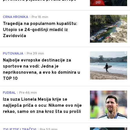
0
CRNA HRONIKA
Pre 18 min
|
Tragedija na popularnom kupalištu:
Utopio se 24-godišnji mladić iz
Zavidovića
0
PUTOVANJA
Pre 39 min
|
Najbolje evropske destinacije za
sportove na vodi: Jedna je
neprikosnovena, a evo ko dominira u
TOP 10
0
FUDBAL
Pre 46 min
|
Iza suza Lionela Mesija krije se
najljepša priča o ocu: Nikome ovo nije
rekao, samo on zna kroz šta su prošli
0
ZVIJEZDE I TRAČEVI
Pre 55 min
|