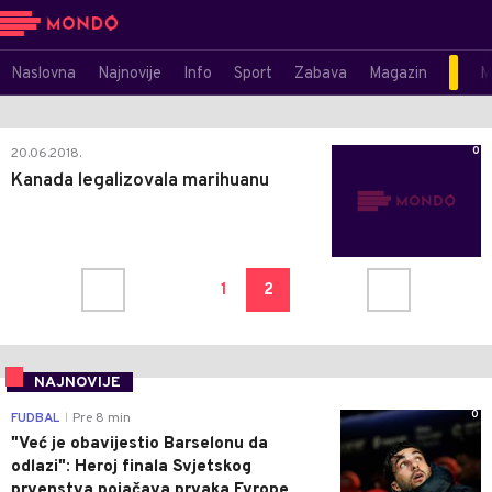
Naslovna
Najnovije
Info
Sport
Zabava
Magazin
M
0
20.06.2018.
Kanada legalizovala marihuanu
1
2
NAJNOVIJE
0
FUDBAL
Pre 8 min
|
"Već je obavijestio Barselonu da
odlazi": Heroj finala Svjetskog
prvenstva pojačava prvaka Evrope