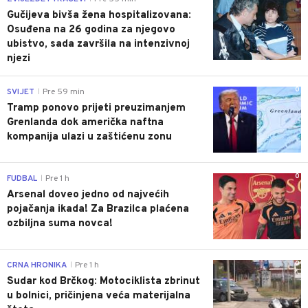
Gučijeva bivša žena hospitalizovana:
Osuđena na 26 godina za njegovo
ubistvo, sada završila na intenzivnoj
njezi
0
SVIJET
Pre 59 min
|
Tramp ponovo prijeti preuzimanjem
Grenlanda dok američka naftna
kompanija ulazi u zaštićenu zonu
0
FUDBAL
Pre 1 h
|
Arsenal doveo jedno od najvećih
pojačanja ikada! Za Brazilca plaćena
ozbiljna suma novca!
0
CRNA HRONIKA
Pre 1 h
|
Sudar kod Brčkog: Motociklista zbrinut
u bolnici, pričinjena veća materijalna