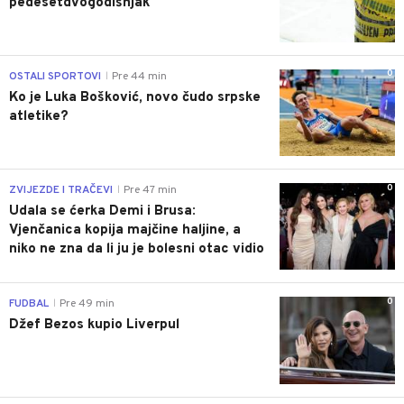
pedesetdvogodišnjak
0
OSTALI SPORTOVI
Pre 44 min
|
Ko je Luka Bošković, novo čudo srpske
atletike?
0
ZVIJEZDE I TRAČEVI
Pre 47 min
|
Udala se ćerka Demi i Brusa:
Vjenčanica kopija majčine haljine, a
niko ne zna da li ju je bolesni otac vidio
0
FUDBAL
Pre 49 min
|
Džef Bezos kupio Liverpul