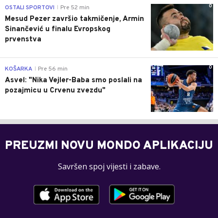
0
OSTALI SPORTOVI
Pre 52 min
|
Mesud Pezer završio takmičenje, Armin
Sinančević u finalu Evropskog
prvenstva
0
KOŠARKA
Pre 56 min
|
Asvel: "Nika Vejler-Baba smo poslali na
pozajmicu u Crvenu zvezdu"
PREUZMI NOVU MONDO APLIKACIJU
Savršen spoj vijesti i zabave.