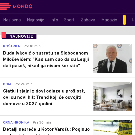
Naslovna
Najnovije
Info
Sport
Zabava
Magazin
M
NAJNOVIJE
0
KOŠARKA
Pre 10 min
|
Duda Ivković o susretu sa Slobodanom
Miloševićem: "Kad sam čuo da su Legiji
dali pasoš, nikad ga nisam koristio"
0
DOM
Pre 26 min
|
Glatki i sjajni zidovi odlaze u prošlost,
ovi su novi hit: Trend koji će osvojiti
domove u 2027. godini
0
CRNA HRONIKA
Pre 36 min
|
Detalji nesreće u Kotor Varošu: Poginuo