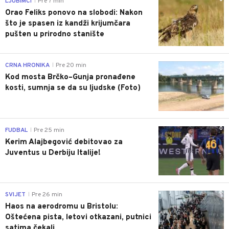
LJUBIMCI
Pre 7 min
|
Orao Feliks ponovo na slobodi: Nakon
što je spasen iz kandži krijumčara
pušten u prirodno stanište
0
CRNA HRONIKA
Pre 20 min
|
Kod mosta Brčko–Gunja pronađene
kosti, sumnja se da su ljudske (Foto)
0
FUDBAL
Pre 25 min
|
Kerim Alajbegović debitovao za
Juventus u Derbiju Italije!
0
SVIJET
Pre 26 min
|
Haos na aerodromu u Bristolu:
Oštećena pista, letovi otkazani, putnici
satima čekali