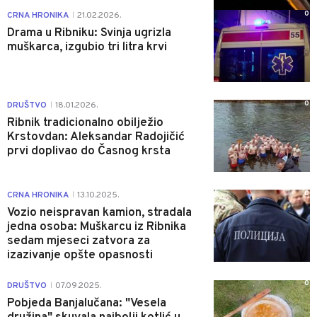
0
CRNA HRONIKA
21.02.2026.
|
Drama u Ribniku: Svinja ugrizla
muškarca, izgubio tri litra krvi
0
DRUŠTVO
18.01.2026.
|
Ribnik tradicionalno obilježio
Krstovdan: Aleksandar Radojičić
prvi doplivao do Časnog krsta
0
CRNA HRONIKA
13.10.2025.
|
Vozio neispravan kamion, stradala
jedna osoba: Muškarcu iz Ribnika
sedam mjeseci zatvora za
izazivanje opšte opasnosti
0
DRUŠTVO
07.09.2025.
|
Pobjeda Banjalučana: "Vesela