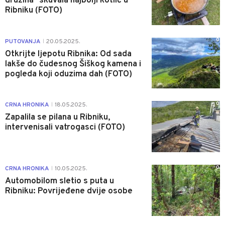
družina" skuvala najbolji kotlić u
Ribniku (FOTO)
0
PUTOVANJA
20.05.2025.
|
Otkrijte ljepotu Ribnika: Od sada
lakše do čudesnog Šiškog kamena i
pogleda koji oduzima dah (FOTO)
0
CRNA HRONIKA
18.05.2025.
|
Zapalila se pilana u Ribniku,
intervenisali vatrogasci (FOTO)
0
CRNA HRONIKA
10.05.2025.
|
Automobilom sletio s puta u
Ribniku: Povrijeđene dvije osobe