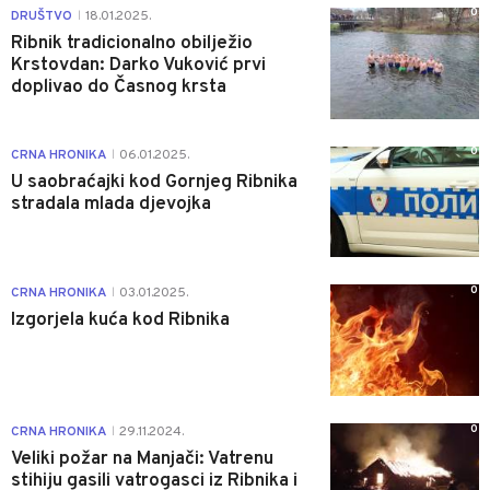
0
DRUŠTVO
18.01.2025.
|
Ribnik tradicionalno obilježio
Krstovdan: Darko Vuković prvi
doplivao do Časnog krsta
0
CRNA HRONIKA
06.01.2025.
|
U saobraćajki kod Gornjeg Ribnika
stradala mlada djevojka
0
CRNA HRONIKA
03.01.2025.
|
Izgorjela kuća kod Ribnika
0
CRNA HRONIKA
29.11.2024.
|
Veliki požar na Manjači: Vatrenu
stihiju gasili vatrogasci iz Ribnika i