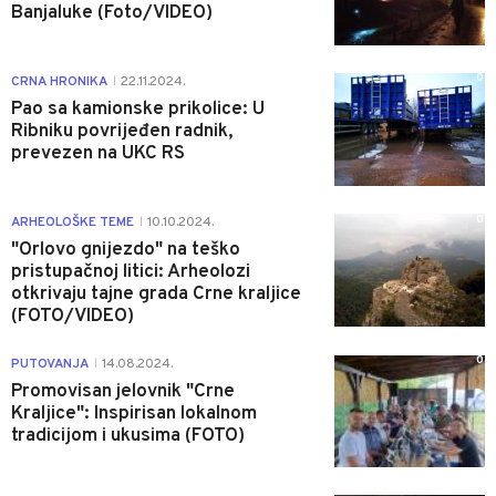
Banjaluke (Foto/VIDEO)
0
CRNA HRONIKA
22.11.2024.
|
Pao sa kamionske prikolice: U
Ribniku povrijeđen radnik,
prevezen na UKC RS
0
ARHEOLOŠKE TEME
10.10.2024.
|
"Orlovo gnijezdo" na teško
pristupačnoj litici: Arheolozi
otkrivaju tajne grada Crne kraljice
(FOTO/VIDEO)
0
PUTOVANJA
14.08.2024.
|
Promovisan jelovnik "Crne
Kraljice": Inspirisan lokalnom
tradicijom i ukusima (FOTO)