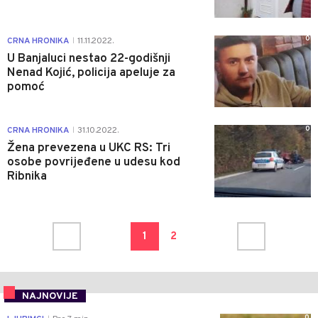
0
CRNA HRONIKA
11.11.2022.
|
U Banjaluci nestao 22-godišnji
Nenad Kojić, policija apeluje za
pomoć
0
CRNA HRONIKA
31.10.2022.
|
Žena prevezena u UKC RS: Tri
osobe povrijeđene u udesu kod
Ribnika
1
2
NAJNOVIJE
0