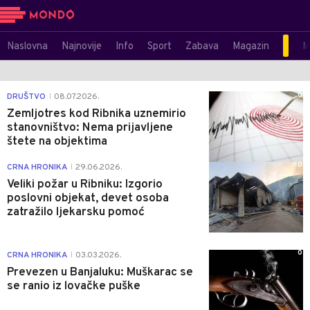
Naslovna
Najnovije
Info
Sport
Zabava
Magazin
M
0
DRUŠTVO
08.07.2026.
|
Zemljotres kod Ribnika uznemirio
stanovništvo: Nema prijavljene
štete na objektima
0
CRNA HRONIKA
29.06.2026.
|
Veliki požar u Ribniku: Izgorio
poslovni objekat, devet osoba
zatražilo ljekarsku pomoć
0
CRNA HRONIKA
03.03.2026.
|
Prevezen u Banjaluku: Muškarac se
se ranio iz lovačke puške