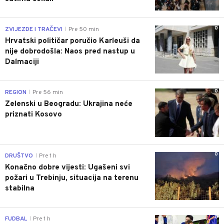
0
ZVIJEZDE I TRAČEVI
Pre 50 min
|
Hrvatski političar poručio Karleuši da
nije dobrodošla: Naos pred nastup u
Dalmaciji
0
REGION
Pre 56 min
|
Zelenski u Beogradu: Ukrajina neće
priznati Kosovo
0
DRUŠTVO
Pre 1 h
|
Konačno dobre vijesti: Ugašeni svi
požari u Trebinju, situacija na terenu
stabilna
0
FUDBAL
Pre 1 h
|