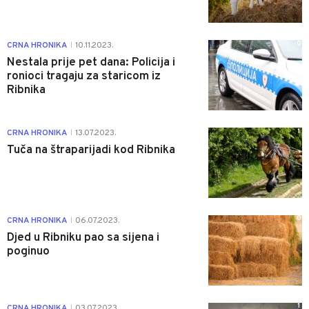
0
CRNA HRONIKA
10.11.2023.
|
Nestala prije pet dana: Policija i
ronioci tragaju za staricom iz
Ribnika
1
CRNA HRONIKA
13.07.2023.
|
Tuča na štraparijadi kod Ribnika
0
CRNA HRONIKA
06.07.2023.
|
Djed u Ribniku pao sa sijena i
poginuo
1
CRNA HRONIKA
03.07.2023.
|