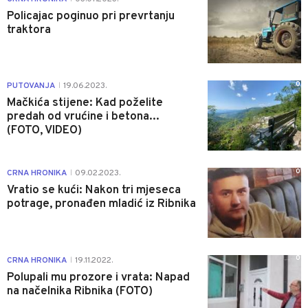
Policajac poginuo pri prevrtanju
traktora
0
PUTOVANJA
19.06.2023.
|
Mačkića stijene: Kad poželite
predah od vrućine i betona...
(FOTO, VIDEO)
0
CRNA HRONIKA
09.02.2023.
|
Vratio se kući: Nakon tri mjeseca
potrage, pronađen mladić iz Ribnika
0
CRNA HRONIKA
19.11.2022.
|
Polupali mu prozore i vrata: Napad
na načelnika Ribnika (FOTO)