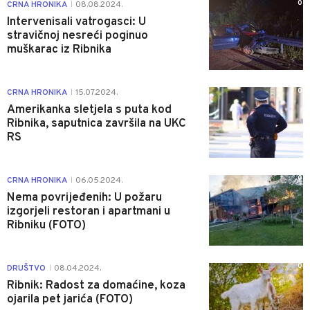
0
CRNA HRONIKA
08.08.2024.
|
Intervenisali vatrogasci: U
stravičnoj nesreći poginuo
muškarac iz Ribnika
0
CRNA HRONIKA
15.07.2024.
|
Amerikanka sletjela s puta kod
Ribnika, saputnica završila na UKC
RS
0
CRNA HRONIKA
06.05.2024.
|
Nema povrijeđenih: U požaru
izgorjeli restoran i apartmani u
Ribniku (FOTO)
0
DRUŠTVO
08.04.2024.
|
Ribnik: Radost za domaćine, koza
ojarila pet jarića (FOTO)