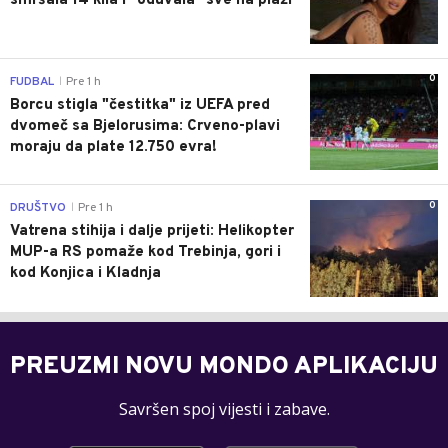
smršala 14 kila i "oduvala" sve na plaži
0
FUDBAL
Pre 1 h
|
Borcu stigla "čestitka" iz UEFA pred
dvomeč sa Bjelorusima: Crveno-plavi
moraju da plate 12.750 evra!
0
DRUŠTVO
Pre 1 h
|
Vatrena stihija i dalje prijeti: Helikopter
MUP-a RS pomaže kod Trebinja, gori i
kod Konjica i Kladnja
PREUZMI NOVU MONDO APLIKACIJU
Savršen spoj vijesti i zabave.