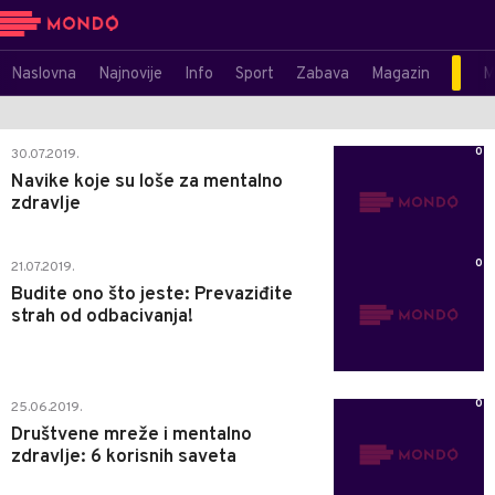
Naslovna
Najnovije
Info
Sport
Zabava
Magazin
M
0
30.07.2019.
Navike koje su loše za mentalno
zdravlje
0
21.07.2019.
Budite ono što jeste: Prevaziđite
strah od odbacivanja!
0
25.06.2019.
Društvene mreže i mentalno
zdravlje: 6 korisnih saveta