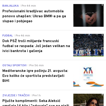
0
BANJALUKA
Pre 44 min
|
Profesionalni kradljivac automobila
ponovo uhapšen: Ukrao BMW-a pa ga
slupao i pobjegao
0
FUDBAL
Pre 46 min
|
Dok PSŽ troši milijarde francuski
fudbal se raspada: Još jedan velikan na
ivici bankrota i gašenja
0
OSTALI SPORTOVI
Pre 56 min
|
Mediteranske igre počinju 21. avgusta:
Evo koliko će sportista predstavljati
BiH!
0
ZVIJEZDE I TRAČEVI
Pre 1 h
|
Pljušte komplimenti: Seka Aleksić