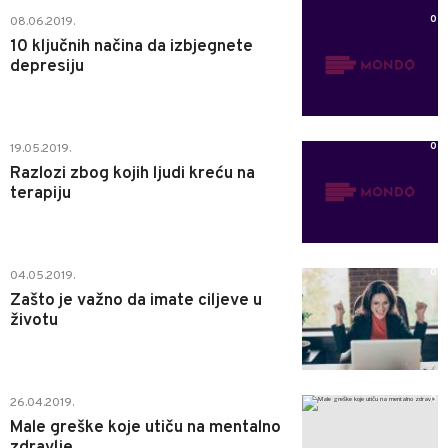
0
08.06.2019.
10 ključnih načina da izbjegnete
depresiju
0
19.05.2019.
Razlozi zbog kojih ljudi kreću na
terapiju
0
04.05.2019.
Zašto je važno da imate ciljeve u
životu
0
26.04.2019.
Male greške koje utiču na mentalno
zdravlje