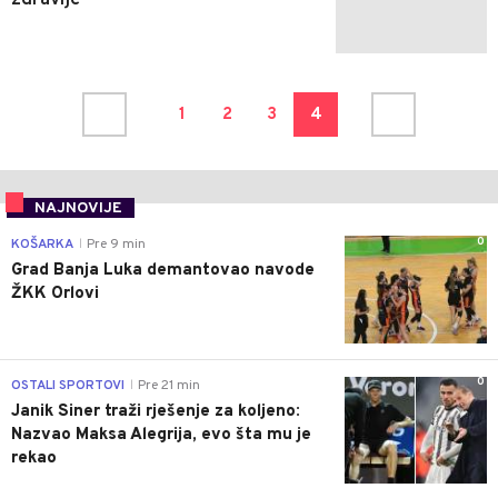
1
2
3
4
NAJNOVIJE
0
KOŠARKA
Pre 9 min
|
Grad Banja Luka demantovao navode
ŽKK Orlovi
0
OSTALI SPORTOVI
Pre 21 min
|
Janik Siner traži rješenje za koljeno:
Nazvao Maksa Alegrija, evo šta mu je
rekao