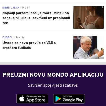
0
MIRISI LJETA
Pre 1 h
|
Najbolji parfemi poslije mora: Mirišu na
senzualni luksuz, savršeni uz preplanuli
ten
0
FUDBAL
Pre 1 h
|
Uvode se nova pravila za VAR u
srpskom fudbalu
PREUZMI NOVU MONDO APLIKACIJU
Savršen spoj vijesti i zabave.