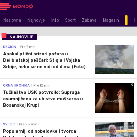
Naslovna
Najnovije
Info
Sport
Zabava
Magazin
M
NAJNOVIJE
0
REGION
Pre 7 min
|
Apokaliptični prizori požara u
Deliblatskoj peščari: Stigla i Vojska
Srbije, nebo se ne vidi od dima (Foto)
0
CRNA HRONIKA
Pre 12 min
|
Tužilaštvo USK potvrdilo: Supruga
osumnjičena za ubistvo muškarca u
Bosanskoj Krupi
0
SVIJET
Pre 28 min
|
Popularniji od nobelovke i tvorca