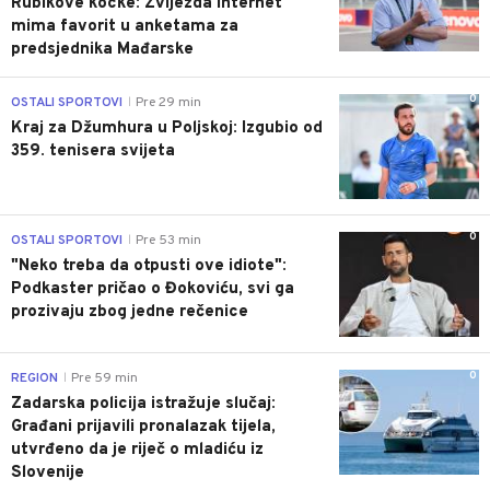
Rubikove kocke: Zvijezda internet
mima favorit u anketama za
predsjednika Mađarske
0
OSTALI SPORTOVI
Pre 29 min
|
Kraj za Džumhura u Poljskoj: Izgubio od
359. tenisera svijeta
0
OSTALI SPORTOVI
Pre 53 min
|
"Neko treba da otpusti ove idiote":
Podkaster pričao o Đokoviću, svi ga
prozivaju zbog jedne rečenice
0
REGION
Pre 59 min
|
Zadarska policija istražuje slučaj:
Građani prijavili pronalazak tijela,
utvrđeno da je riječ o mladiću iz
Slovenije