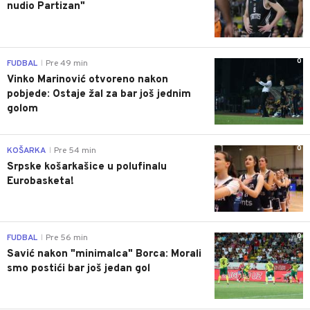
nudio Partizan"
0
FUDBAL
Pre 49 min
|
Vinko Marinović otvoreno nakon
pobjede: Ostaje žal za bar još jednim
golom
0
KOŠARKA
Pre 54 min
|
Srpske košarkašice u polufinalu
Eurobasketa!
0
FUDBAL
Pre 56 min
|
Savić nakon "minimalca" Borca: Morali
smo postići bar još jedan gol