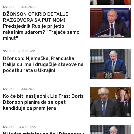
SVIJET
30.01.2023.
|
1
DŽONSON OTKRIO DETALJE
RAZGOVORA SA PUTINOM!
Predsjednik Rusije prijetio
raketnim udarom? "Trajaće samo
minut"
0
SVIJET
23.11.2022.
|
Džonson: Njemačka, Francuska i
Italija su imali drugačije stavove na
početku rata u Ukrajini
0
SVIJET
20.10.2022.
|
Ko će biti nasljednik Lis Tras: Boris
Džonson planira da se opet
kandiduje za premijera
0
SVIJET
17.07.2022.
|