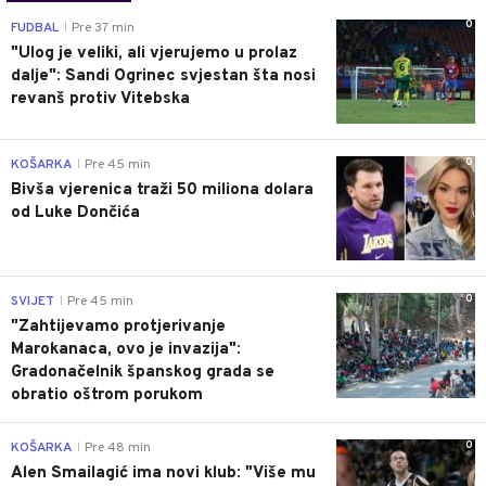
0
FUDBAL
Pre 37 min
|
"Ulog je veliki, ali vjerujemo u prolaz
dalje": Sandi Ogrinec svjestan šta nosi
revanš protiv Vitebska
0
KOŠARKA
Pre 45 min
|
Bivša vjerenica traži 50 miliona dolara
od Luke Dončića
0
SVIJET
Pre 45 min
|
"Zahtijevamo protjerivanje
Marokanaca, ovo je invazija":
Gradonačelnik španskog grada se
obratio oštrom porukom
0
KOŠARKA
Pre 48 min
|
Alen Smailagić ima novi klub: "Više mu