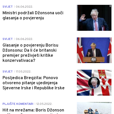
0
SVIJET
06.06.2022.
|
Ministri podržali Džonsona uoči
glasanja o povjerenju
0
SVIJET
06.06.2022.
|
Glasanje o povjerenju Borisu
Džonsonu: Da li će britanski
premijer preživjeti kritike
konzervativaca?
0
SVIJET
17.05.2022.
|
Posljedica Bregzita: Ponovo
otvoreno pitanje ujedinjenja
Sjeverne Irske i Republike Irske
0
PLJUŠTE KOMENTARI
12.05.2022.
|
Hit na mrežama: Boris Džonson