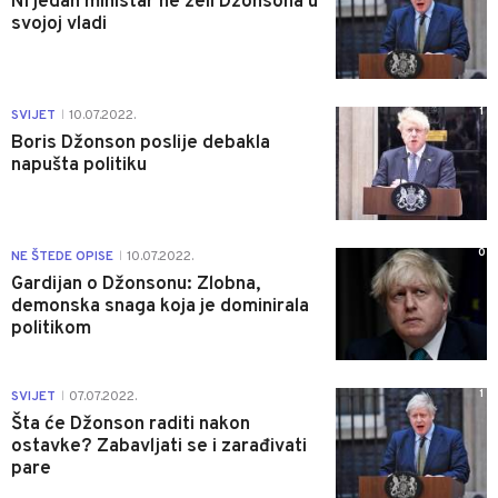
Ni jedan ministar ne želi Džonsona u
svojoj vladi
1
SVIJET
10.07.2022.
|
Boris Džonson poslije debakla
napušta politiku
0
NE ŠTEDE OPISE
10.07.2022.
|
Gardijan o Džonsonu: Zlobna,
demonska snaga koja je dominirala
politikom
1
SVIJET
07.07.2022.
|
Šta će Džonson raditi nakon
ostavke? Zabavljati se i zarađivati
pare