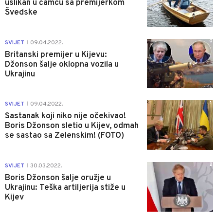
uslikan u čamcu sa premijerkom
Švedske
0
SVIJET
09.04.2022.
|
Britanski premijer u Kijevu:
Džonson šalje oklopna vozila u
Ukrajinu
1
SVIJET
09.04.2022.
|
Sastanak koji niko nije očekivao!
Boris Džonson sletio u Kijev, odmah
se sastao sa Zelenskim! (FOTO)
2
SVIJET
30.03.2022.
|
Boris Džonson šalje oružje u
Ukrajinu: Teška artiljerija stiže u
Kijev