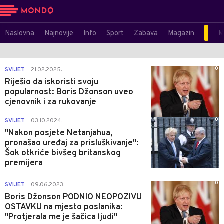
Naslovna
Najnovije
Info
Sport
Zabava
Magazin
M
0
SVIJET
21.02.2025.
|
Riješio da iskoristi svoju
popularnost: Boris Džonson uveo
cjenovnik i za rukovanje
0
SVIJET
03.10.2024.
|
"Nakon posjete Netanjahua,
pronašao uređaj za prisluškivanje":
Šok otkriće bivšeg britanskog
premijera
0
SVIJET
09.06.2023.
|
Boris Džonson PODNIO NEOPOZIVU
OSTAVKU na mjesto poslanika:
"Protjerala me je šačica ljudi"