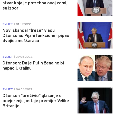
stvar koja je potrebna ovoj zemlji
su izbori
0
SVIJET
01.07.2022.
|
Novi skandal "trese" vladu
Džonsona: Pijani funkcioner pipao
dvojicu muškaraca
0
SVIJET
29.06.2022.
|
Džonson: Da je Putin žena ne bi
napao Ukrajinu
0
SVIJET
06.06.2022.
|
Džonson "preživio" glasanje o
povjerenju, ostaje premijer Velike
Britanije