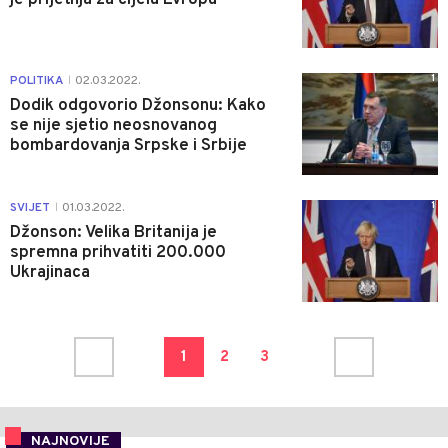
1
POLITIKA
02.03.2022.
|
Dodik odgovorio Džonsonu: Kako
se nije sjetio neosnovanog
bombardovanja Srpske i Srbije
1
SVIJET
01.03.2022.
|
Džonson: Velika Britanija je
spremna prihvatiti 200.000
Ukrajinaca
1
2
3
NAJNOVIJE