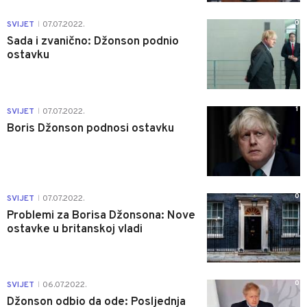
0
SVIJET
07.07.2022.
|
Sada i zvanično: Džonson podnio
ostavku
1
SVIJET
07.07.2022.
|
Boris Džonson podnosi ostavku
0
SVIJET
07.07.2022.
|
Problemi za Borisa Džonsona: Nove
ostavke u britanskoj vladi
0
SVIJET
06.07.2022.
|
Džonson odbio da ode: Posljednja