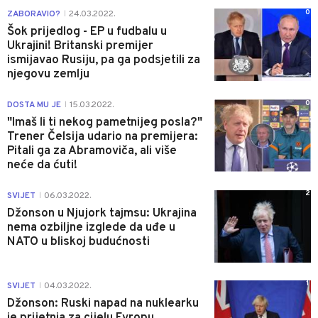
0
ZABORAVIO?
24.03.2022.
|
Šok prijedlog - EP u fudbalu u
Ukrajini! Britanski premijer
ismijavao Rusiju, pa ga podsjetili za
njegovu zemlju
0
DOSTA MU JE
15.03.2022.
|
"Imaš li ti nekog pametnijeg posla?"
Trener Čelsija udario na premijera:
Pitali ga za Abramoviča, ali više
neće da ćuti!
2
SVIJET
06.03.2022.
|
Džonson u Njujork tajmsu: Ukrajina
nema ozbiljne izglede da uđe u
NATO u bliskoj budućnosti
1
SVIJET
04.03.2022.
|
Džonson: Ruski napad na nuklearku
je prijetnja za cijelu Evropu