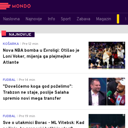
Naslovna
Najnovije
Info
Sport
Zabava
Magazin
M
NAJNOVIJE
0
KOŠARKA
Pre 12 min
|
Nova NBA bomba u Evroligi: Otišao je
Loni Voker, mijenja ga plejmejker
Atlante
0
FUDBAL
Pre 14 min
|
"Dovešćemo koga god poželimo":
Trabzon ne staje, poslije Salaha
spremio novi mega transfer
0
FUDBAL
Pre 19 min
|
Sve o utakmici Borac - ML Vitebsk: Kad