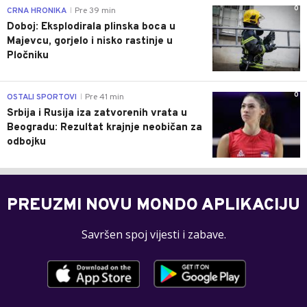
0
CRNA HRONIKA
Pre 39 min
|
Doboj: Eksplodirala plinska boca u
Majevcu, gorjelo i nisko rastinje u
Pločniku
0
OSTALI SPORTOVI
Pre 41 min
|
Srbija i Rusija iza zatvorenih vrata u
Beogradu: Rezultat krajnje neobičan za
odbojku
PREUZMI NOVU MONDO APLIKACIJU
Savršen spoj vijesti i zabave.