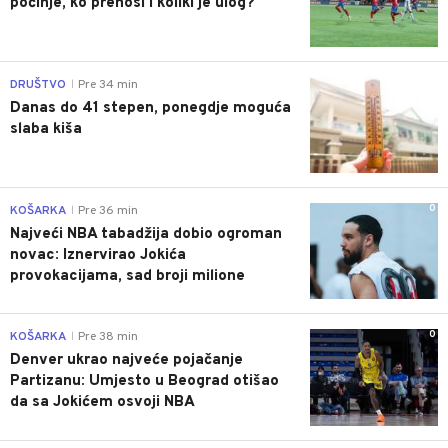
počinje, ko prenosi i koliki je ulog?
0
DRUŠTVO
Pre 34 min
|
Danas do 41 stepen, ponegdje moguća
slaba kiša
0
KOŠARKA
Pre 36 min
|
Najveći NBA tabadžija dobio ogroman
novac: Iznervirao Jokića
provokacijama, sad broji milione
0
KOŠARKA
Pre 38 min
|
Denver ukrao najveće pojačanje
Partizanu: Umjesto u Beograd otišao
da sa Jokićem osvoji NBA