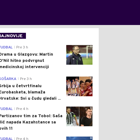
NAJNOVIJE
0
FUDBAL
Pre 3 h
|
Drama u Glazgovu: Martin
O'Nil hitno podvrgnut
medicinskoj intervenciji
0
KOŠARKA
Pre 3 h
|
Srbija u četvrtfinalu
Eurobasketa, blamaža
Hrvatske: Svi u čudu gledali ...
0
FUDBAL
Pre 4 h
|
Partizanov tim za Tobol: Saša
Ilić napada Kazahstance sa
ovih 11
0
FUDBAL
Pre 4 h
|