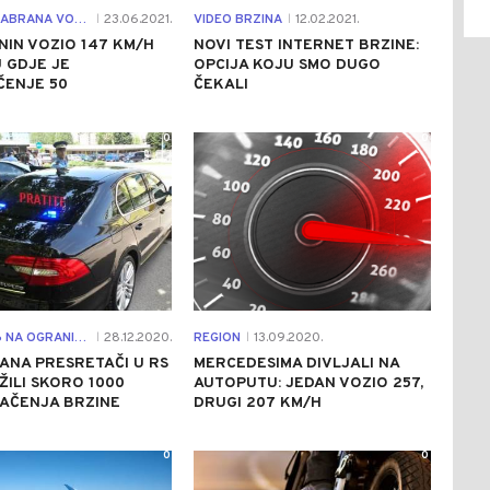
400 KM, ZABRANA VOŽNJE I KAZNENI BODOVI
23.06.2021.
VIDEO BRZINA
12.02.2021.
|
|
NIN VOZIO 147 KM/H
NOVI TEST INTERNET BRZINE:
 GDJE JE
OPCIJA KOJU SMO DUGO
ČENJE 50
ČEKALI
0
0
VOZIO 196 NA OGRANIČENJU 80 KM/H
28.12.2020.
REGION
13.09.2020.
|
|
DANA PRESRETAČI U RS
MERCEDESIMA DIVLJALI NA
ŽILI SKORO 1000
AUTOPUTU: JEDAN VOZIO 257,
AČENJA BRZINE
DRUGI 207 KM/H
0
0