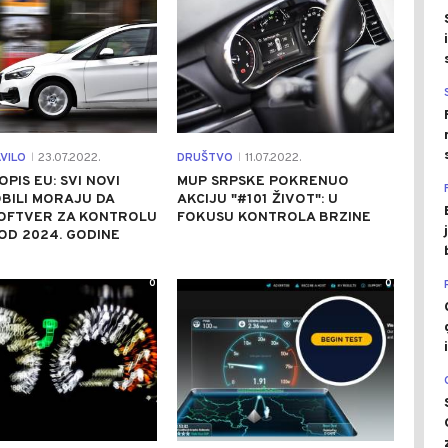
VILO
23.07.2022.
DRUŠTVO
11.07.2022.
|
|
OPIS EU: SVI NOVI
MUP SRPSKE POKRENUO
BILI MORAJU DA
AKCIJU "#101 ŽIVOT": U
SOFTVER ZA KONTROLU
FOKUSU KONTROLA BRZINE
OD 2024. GODINE
0
0