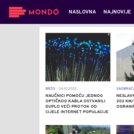
NASLOVNA
NAJNOVIJE
0
BRZO
24.10.2022.
SAOBRAĆA
|
NAUČNICI POMOĆU JEDNOG
NESLAVN
OPTIČKOG KABLA OSTVARILI
203 KM/
DUPLO VEĆI PROTOK OD
OGRANI
CIJELE INTERNET POPULACIJE
1