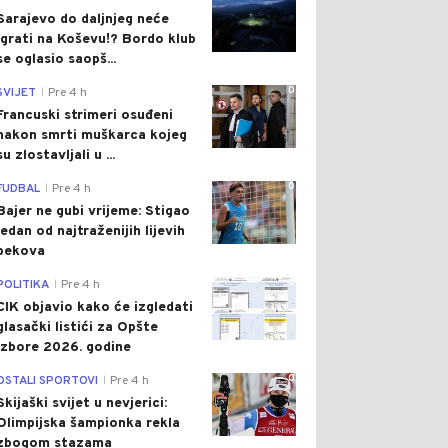
Sarajevo do daljnjeg neće
igrati na Koševu!? Bordo klub
se oglasio saopš...
0
SVIJET
Pre 4 h
|
Francuski strimeri osuđeni
nakon smrti muškarca kojeg
su zlostavljali u ...
0
FUDBAL
Pre 4 h
|
Bajer ne gubi vrijeme: Stigao
jedan od najtraženijih lijevih
bekova
0
POLITIKA
Pre 4 h
|
CIK objavio kako će izgledati
glasački listići za Opšte
izbore 2026. godine
0
OSTALI SPORTOVI
Pre 4 h
|
Skijaški svijet u nevjerici:
Olimpijska šampionka rekla
zbogom stazama