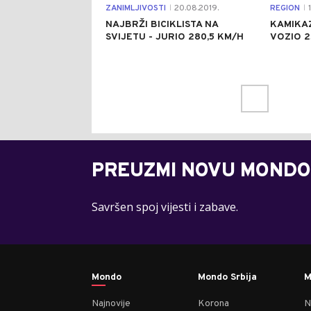
ZANIMLJIVOSTI
20.08.2019.
REGION
1
|
|
NAJBRŽI BICIKLISTA NA
KAMIKA
SVIJETU - JURIO 280,5 KM/H
VOZIO 2
PREUZMI NOVU MONDO
Savršen spoj vijesti i zabave.
Mondo
Mondo Srbija
M
Najnovije
Korona
N