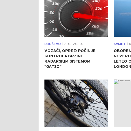
DRUŠTVO
21.02.2020.
SVIJET
0
|
|
VOZAČI, OPREZ: POČINJE
OBOREN
KONTROLA BRZINE
NEVERO
RADARSKIM SISTEMOM
LETEO 
"GATSO"
LONDO
0