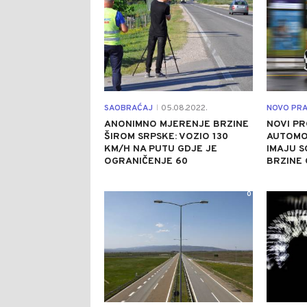
SAOBRAĆAJ
05.08.2022.
NOVO PRA
|
ANONIMNO MJERENJE BRZINE
NOVI PR
ŠIROM SRPSKE: VOZIO 130
AUTOMO
KM/H NA PUTU GDJE JE
IMAJU 
OGRANIČENJE 60
BRZINE 
0