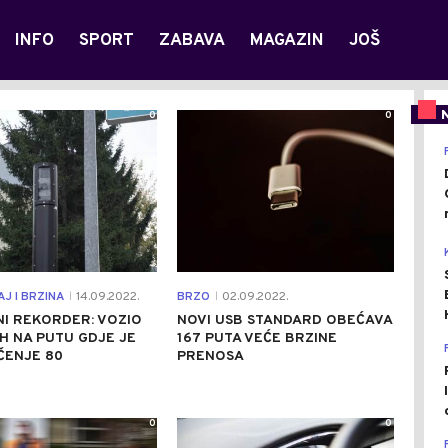
INFO
SPORT
ZABAVA
MAGAZIN
JOŠ
0
0
J I BRZINA
14.09.2022.
BRZO
02.09.2022.
|
|
I REKORDER: VOZIO
NOVI USB STANDARD OBEĆAVA
H NA PUTU GDJE JE
167 PUTA VEĆE BRZINE
ČENJE 80
PRENOSA
0
0