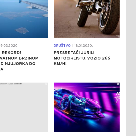
9.02.2020.
DRUŠTVO
18.01.2020.
|
 REKORD!
PRESRETAČI JURILI
VATNOM BRZINOM
MOTOCIKLISTU, VOZIO 266
OD NJUJORKA DO
KM/H!
NA
0
0