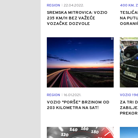
REGION
22.04.2022.
|
SREMSKA MITROVICA: VOZIO
TESLIĆA
235 KM/H BEZ VAŽEĆE
NA PUTU
VOZAČKE DOZVOLE
OGRANI
0
REGION
16.01.2021.
|
VOZIO "PORŠE" BRZINOM OD
ZA TRI 
203 KILOMETRA NA SAT!
ZABILJE
PREKOR
0