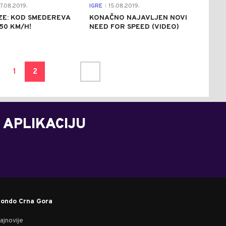
7.08.2019.
IGRE
15.08.2019.
|
ZE: KOD SMEDEREVA
KONAČNO NAJAVLJEN NOVI
50 KM/H!
NEED FOR SPEED (VIDEO)
1
2
 APLIKACIJU
ondo Crna Gora
ajnovije