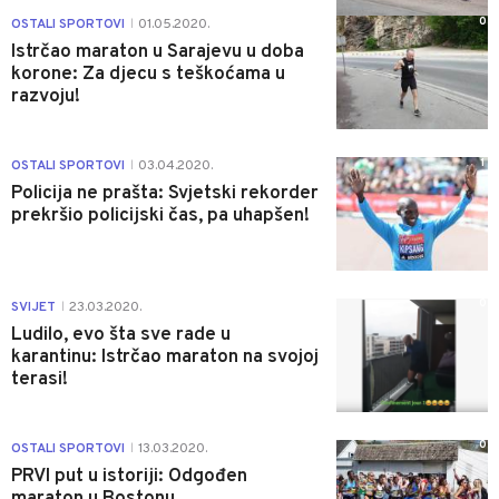
0
OSTALI SPORTOVI
01.05.2020.
|
Istrčao maraton u Sarajevu u doba
korone: Za djecu s teškoćama u
razvoju!
1
OSTALI SPORTOVI
03.04.2020.
|
Policija ne prašta: Svjetski rekorder
prekršio policijski čas, pa uhapšen!
0
SVIJET
23.03.2020.
|
Ludilo, evo šta sve rade u
karantinu: Istrčao maraton na svojoj
terasi!
0
OSTALI SPORTOVI
13.03.2020.
|
PRVI put u istoriji: Odgođen
maraton u Bostonu