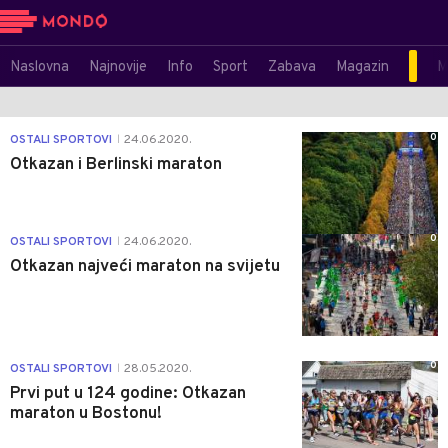
Naslovna
Najnovije
Info
Sport
Zabava
Magazin
M
0
OSTALI SPORTOVI
24.06.2020.
|
Otkazan i Berlinski maraton
0
OSTALI SPORTOVI
24.06.2020.
|
Otkazan najveći maraton na svijetu
0
OSTALI SPORTOVI
28.05.2020.
|
Prvi put u 124 godine: Otkazan
maraton u Bostonu!