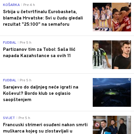
0
KOŠARKA
Pre 4 h
|
Srbija u četvrtfinalu Eurobasketa,
blamaža Hrvatske: Svi u čudu gledali
rezultat "25:100" na semaforu
0
FUDBAL
Pre 5 h
|
Partizanov tim za Tobol: Saša Ilić
napada Kazahstance sa ovih 11
0
FUDBAL
Pre 5 h
|
Sarajevo do daljnjeg neće igrati na
Koševu!? Bordo klub se oglasio
saopštenjem
0
SVIJET
Pre 5 h
|
Francuski strimeri osuđeni nakon smrti
muškarca kojeg su zlostavljali u