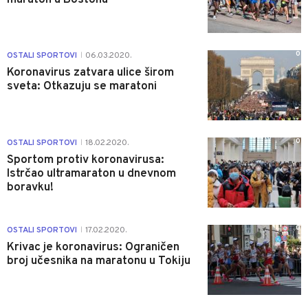
0
OSTALI SPORTOVI
06.03.2020.
|
Koronavirus zatvara ulice širom
sveta: Otkazuju se maratoni
0
OSTALI SPORTOVI
18.02.2020.
|
Sportom protiv koronavirusa:
Istrčao ultramaraton u dnevnom
boravku!
0
OSTALI SPORTOVI
17.02.2020.
|
Krivac je koronavirus: Ograničen
broj učesnika na maratonu u Tokiju