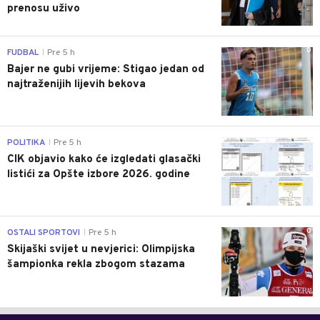
prenosu uživo
0
FUDBAL
Pre 5 h
|
Bajer ne gubi vrijeme: Stigao jedan od
najtraženijih lijevih bekova
0
POLITIKA
Pre 5 h
|
CIK objavio kako će izgledati glasački
listići za Opšte izbore 2026. godine
0
OSTALI SPORTOVI
Pre 5 h
|
Skijaški svijet u nevjerici: Olimpijska
šampionka rekla zbogom stazama