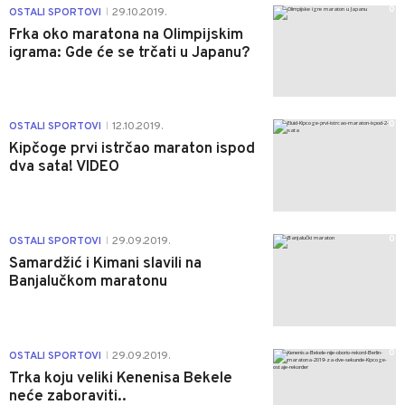
0
OSTALI SPORTOVI
29.10.2019.
|
Frka oko maratona na Olimpijskim
igrama: Gde će se trčati u Japanu?
0
OSTALI SPORTOVI
12.10.2019.
|
Kipčoge prvi istrčao maraton ispod
dva sata! VIDEO
0
OSTALI SPORTOVI
29.09.2019.
|
Samardžić i Kimani slavili na
Banjalučkom maratonu
0
OSTALI SPORTOVI
29.09.2019.
|
Trka koju veliki Kenenisa Bekele
neće zaboraviti..