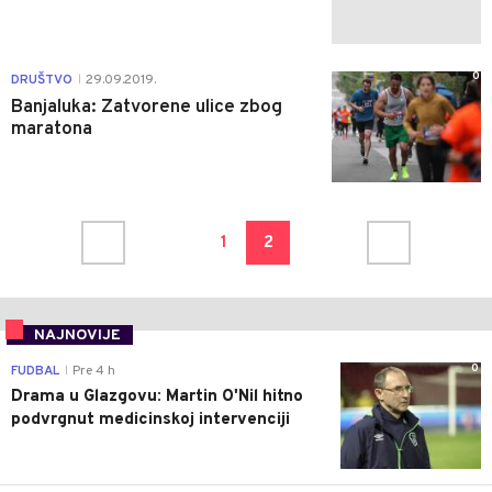
0
DRUŠTVO
29.09.2019.
|
Banjaluka: Zatvorene ulice zbog
maratona
1
2
NAJNOVIJE
0
FUDBAL
Pre 4 h
|
Drama u Glazgovu: Martin O'Nil hitno
podvrgnut medicinskoj intervenciji