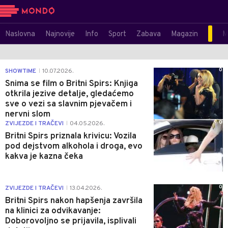
Naslovna
Najnovije
Info
Sport
Zabava
Magazin
M
0
SHOWTIME
10.07.2026.
|
Snima se film o Britni Spirs: Knjiga
otkrila jezive detalje, gledaćemo
sve o vezi sa slavnim pjevačem i
nervni slom
0
ZVIJEZDE I TRAČEVI
04.05.2026.
|
Britni Spirs priznala krivicu: Vozila
pod dejstvom alkohola i droga, evo
kakva je kazna čeka
0
ZVIJEZDE I TRAČEVI
13.04.2026.
|
Britni Spirs nakon hapšenja završila
na klinici za odvikavanje:
Doborovoljno se prijavila, isplivali