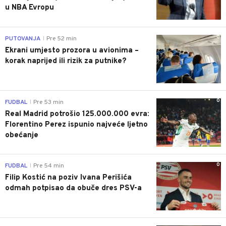
u NBA Evropu
0
PUTOVANJA
Pre 52 min
|
Ekrani umjesto prozora u avionima –
korak naprijed ili rizik za putnike?
0
FUDBAL
Pre 53 min
|
Real Madrid potrošio 125.000.000 evra:
Florentino Perez ispunio najveće ljetno
obećanje
0
FUDBAL
Pre 54 min
|
Filip Kostić na poziv Ivana Perišića
odmah potpisao da obuče dres PSV-a