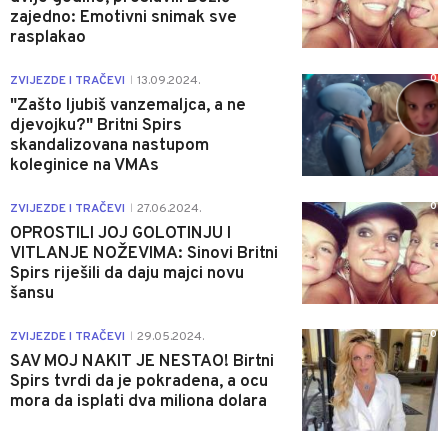
zajedno: Emotivni snimak sve
rasplakao
0
ZVIJEZDE I TRAČEVI
13.09.2024.
|
"Zašto ljubiš vanzemaljca, a ne
djevojku?" Britni Spirs
skandalizovana nastupom
koleginice na VMAs
0
ZVIJEZDE I TRAČEVI
27.06.2024.
|
OPROSTILI JOJ GOLOTINJU I
VITLANJE NOŽEVIMA: Sinovi Britni
Spirs riješili da daju majci novu
šansu
0
ZVIJEZDE I TRAČEVI
29.05.2024.
|
SAV MOJ NAKIT JE NESTAO! Birtni
Spirs tvrdi da je pokradena, a ocu
mora da isplati dva miliona dolara