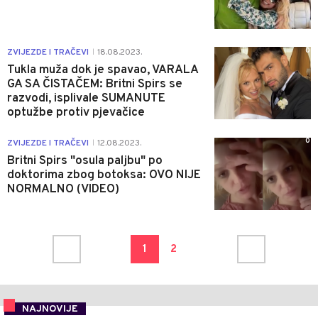
0
ZVIJEZDE I TRAČEVI
18.08.2023.
|
Tukla muža dok je spavao, VARALA
GA SA ČISTAČEM: Britni Spirs se
razvodi, isplivale SUMANUTE
optužbe protiv pjevačice
0
ZVIJEZDE I TRAČEVI
12.08.2023.
|
Britni Spirs "osula paljbu" po
doktorima zbog botoksa: OVO NIJE
NORMALNO (VIDEO)
1
2
NAJNOVIJE