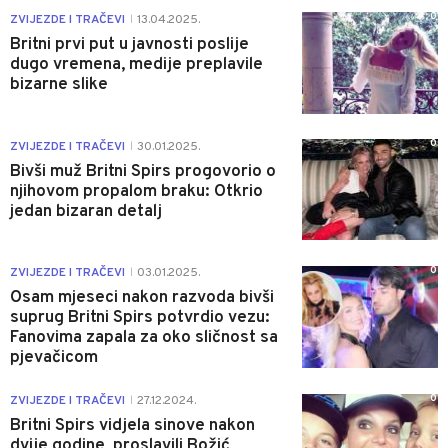
0
ZVIJEZDE I TRAČEVI
13.04.2025.
|
Britni prvi put u javnosti poslije
dugo vremena, medije preplavile
bizarne slike
0
ZVIJEZDE I TRAČEVI
30.01.2025.
|
Bivši muž Britni Spirs progovorio o
njihovom propalom braku: Otkrio
jedan bizaran detalj
0
ZVIJEZDE I TRAČEVI
03.01.2025.
|
Osam mjeseci nakon razvoda bivši
suprug Britni Spirs potvrdio vezu:
Fanovima zapala za oko sličnost sa
pjevačicom
0
ZVIJEZDE I TRAČEVI
27.12.2024.
|
Britni Spirs vidjela sinove nakon
dvije godine, proslavili Božić