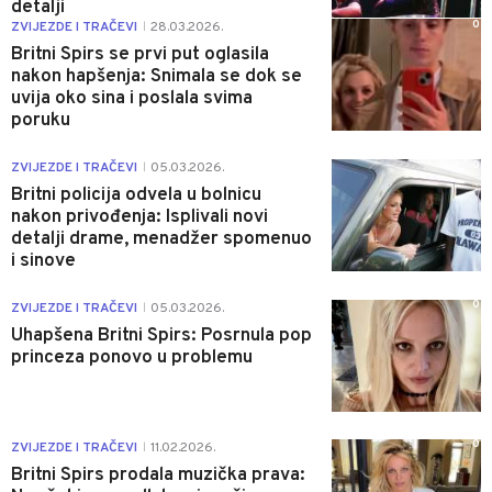
detalji
0
ZVIJEZDE I TRAČEVI
28.03.2026.
|
Britni Spirs se prvi put oglasila
nakon hapšenja: Snimala se dok se
uvija oko sina i poslala svima
poruku
0
ZVIJEZDE I TRAČEVI
05.03.2026.
|
Britni policija odvela u bolnicu
nakon privođenja: Isplivali novi
detalji drame, menadžer spomenuo
i sinove
0
ZVIJEZDE I TRAČEVI
05.03.2026.
|
Uhapšena Britni Spirs: Posrnula pop
princeza ponovo u problemu
0
ZVIJEZDE I TRAČEVI
11.02.2026.
|
Britni Spirs prodala muzička prava: