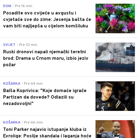
0
DOM
Pre 16 min
|
Posadite ovo cvijeće u avgustu i
cvjetaće sve do zime: Jesenja bašta će
vam biti najljepša u cijelom komšiluku
0
SVIJET
Pre 33 min
|
Ruski dronovi napali njemački teretni
brod: Drama u Crnom moru, izbio jeziv
požar
0
KOŠARKA
Pre 44 min
|
Balša Koprivica: "Koje domaće igrače
Partizan da dovede? Odlazili su
nezadovoljni"
0
KOŠARKA
Pre 46 min
|
Toni Parker najavio istupanje kluba iz
Evrolige: Poslije skandala i laganja hoće