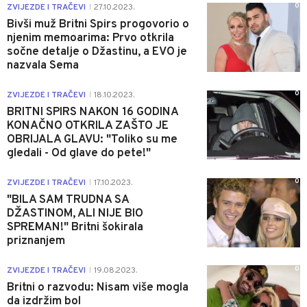
0
ZVIJEZDE I TRAČEVI
27.10.2023.
|
Bivši muž Britni Spirs progovorio o
njenim memoarima: Prvo otkrila
sočne detalje o Džastinu, a EVO je
nazvala Sema
0
ZVIJEZDE I TRAČEVI
18.10.2023.
|
BRITNI SPIRS NAKON 16 GODINA
KONAČNO OTKRILA ZAŠTO JE
OBRIJALA GLAVU: "Toliko su me
gledali - Od glave do pete!"
0
ZVIJEZDE I TRAČEVI
17.10.2023.
|
"BILA SAM TRUDNA SA
DŽASTINOM, ALI NIJE BIO
SPREMAN!" Britni šokirala
priznanjem
0
ZVIJEZDE I TRAČEVI
19.08.2023.
|
Britni o razvodu: Nisam više mogla
da izdržim bol