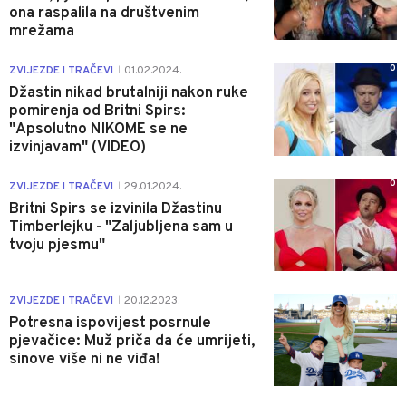
ona raspalila na društvenim
mrežama
0
ZVIJEZDE I TRAČEVI
01.02.2024.
|
Džastin nikad brutalniji nakon ruke
pomirenja od Britni Spirs:
"Apsolutno NIKOME se ne
izvinjavam" (VIDEO)
0
ZVIJEZDE I TRAČEVI
29.01.2024.
|
Britni Spirs se izvinila Džastinu
Timberlejku - "Zaljubljena sam u
tvoju pjesmu"
0
ZVIJEZDE I TRAČEVI
20.12.2023.
|
Potresna ispovijest posrnule
pjevačice: Muž priča da će umrijeti,
sinove više ni ne viđa!