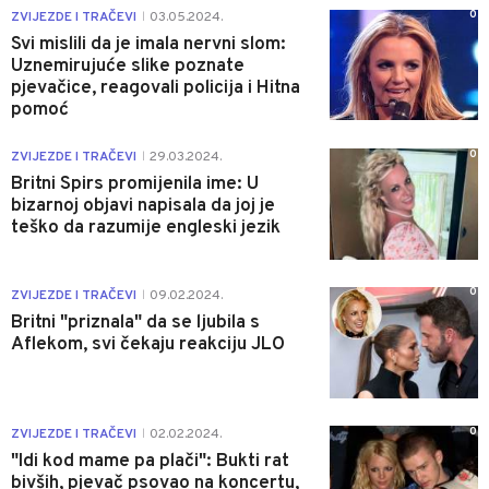
0
ZVIJEZDE I TRAČEVI
03.05.2024.
|
Svi mislili da je imala nervni slom:
Uznemirujuće slike poznate
pjevačice, reagovali policija i Hitna
pomoć
0
ZVIJEZDE I TRAČEVI
29.03.2024.
|
Britni Spirs promijenila ime: U
bizarnoj objavi napisala da joj je
teško da razumije engleski jezik
0
ZVIJEZDE I TRAČEVI
09.02.2024.
|
Britni "priznala" da se ljubila s
Aflekom, svi čekaju reakciju JLO
0
ZVIJEZDE I TRAČEVI
02.02.2024.
|
"Idi kod mame pa plači": Bukti rat
bivših, pjevač psovao na koncertu,