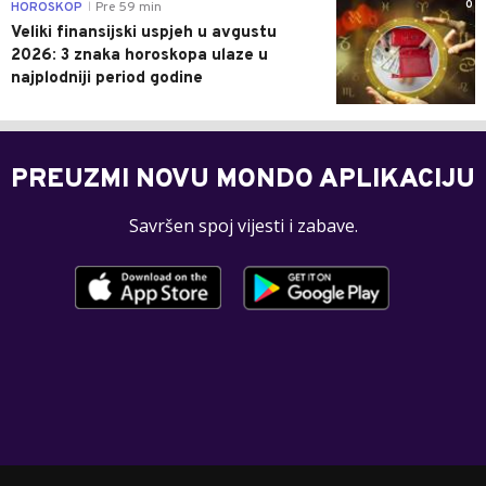
0
HOROSKOP
Pre 59 min
|
Veliki finansijski uspjeh u avgustu
2026: 3 znaka horoskopa ulaze u
najplodniji period godine
PREUZMI NOVU MONDO APLIKACIJU
Savršen spoj vijesti i zabave.