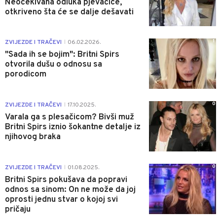
Neočekivana odluka pjevačice,
otkriveno šta će se dalje dešavati
1
ZVIJEZDE I TRAČEVI
06.02.2026.
|
"Sada ih se bojim": Britni Spirs
otvorila dušu o odnosu sa
porodicom
0
ZVIJEZDE I TRAČEVI
17.10.2025.
|
Varala ga s plesačicom? Bivši muž
Britni Spirs iznio šokantne detalje iz
njihovog braka
0
ZVIJEZDE I TRAČEVI
01.08.2025.
|
Britni Spirs pokušava da popravi
odnos sa sinom: On ne može da joj
oprosti jednu stvar o kojoj svi
pričaju