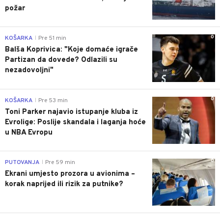
požar
0
KOŠARKA
Pre 51 min
|
Balša Koprivica: "Koje domaće igrače
Partizan da dovede? Odlazili su
nezadovoljni"
0
KOŠARKA
Pre 53 min
|
Toni Parker najavio istupanje kluba iz
Evrolige: Poslije skandala i laganja hoće
u NBA Evropu
0
PUTOVANJA
Pre 59 min
|
Ekrani umjesto prozora u avionima –
korak naprijed ili rizik za putnike?