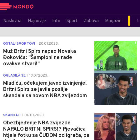
Naslovna
Najnovije
Info
Sport
Zabava
Magazin
M
1
OSTALI SPORTOVI
20.07.2023.
|
Muž Britni Spirs napao Novaka
Đokovića: "Šampioni ne rade
ovakve stvari!"
0
OGLASILA SE
13.07.2023.
|
Mladiću, očekujem javno izvinjenje!
Britni Spirs se javila poslije
skandala sa novom NBA zvijezdom
0
SKANDAL!
06.07.2023.
|
Obezbjeđenje NBA zvijezde
NAPALO BRITNI SPIRS!? Pjevačica
htjela fotku sa ČUDOM od igrača, pa