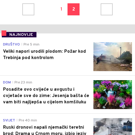
1
2
NAJNOVIJE
0
DRUŠTVO
Pre 5 min
|
Veliki napori urodili plodom: Požar kod
Trebinja pod kontrolom
0
DOM
Pre 23 min
|
Posadite ovo cvijeće u avgustu i
cvjetaće sve do zime: Jesenja bašta će
vam biti najljepša u cijelom komšiluku
0
SVIJET
Pre 40 min
|
Ruski dronovi napali njemački teretni
brod: Drama u Crnom moru, izbio jeziv