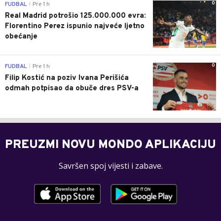
0
FUDBAL
Pre 1 h
|
Real Madrid potrošio 125.000.000 evra:
Florentino Perez ispunio najveće ljetno
obećanje
0
FUDBAL
Pre 1 h
|
Filip Kostić na poziv Ivana Perišića
odmah potpisao da obuče dres PSV-a
PREUZMI NOVU MONDO APLIKACIJU
Savršen spoj vijesti i zabave.