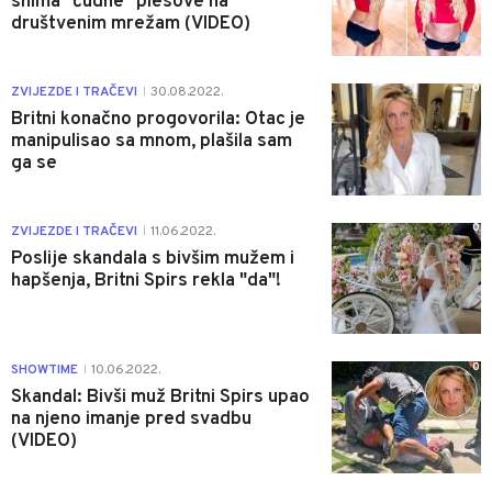
snima "čudne" plesove na
društvenim mrežam (VIDEO)
0
ZVIJEZDE I TRAČEVI
30.08.2022.
|
Britni konačno progovorila: Otac je
manipulisao sa mnom, plašila sam
ga se
0
ZVIJEZDE I TRAČEVI
11.06.2022.
|
Poslije skandala s bivšim mužem i
hapšenja, Britni Spirs rekla "da"!
0
SHOWTIME
10.06.2022.
|
Skandal: Bivši muž Britni Spirs upao
na njeno imanje pred svadbu
(VIDEO)