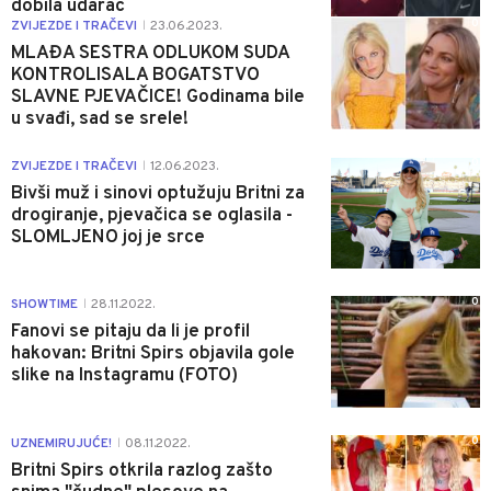
dobila udarac
0
ZVIJEZDE I TRAČEVI
23.06.2023.
|
MLAĐA SESTRA ODLUKOM SUDA
KONTROLISALA BOGATSTVO
SLAVNE PJEVAČICE! Godinama bile
u svađi, sad se srele!
0
ZVIJEZDE I TRAČEVI
12.06.2023.
|
Bivši muž i sinovi optužuju Britni za
drogiranje, pjevačica se oglasila -
SLOMLJENO joj je srce
0
SHOWTIME
28.11.2022.
|
Fanovi se pitaju da li je profil
hakovan: Britni Spirs objavila gole
slike na Instagramu (FOTO)
0
UZNEMIRUJUĆE!
08.11.2022.
|
Britni Spirs otkrila razlog zašto