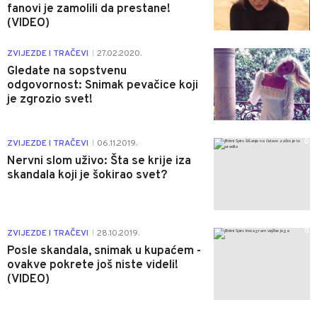
fanovi je zamolili da prestane!
(VIDEO)
0
ZVIJEZDE I TRAČEVI
27.02.2020.
|
Gledate na sopstvenu
odgovornost: Snimak pevačice koji
je zgrozio svet!
0
ZVIJEZDE I TRAČEVI
06.11.2019.
|
Nervni slom uživo: Šta se krije iza
skandala koji je šokirao svet?
0
ZVIJEZDE I TRAČEVI
28.10.2019.
|
Posle skandala, snimak u kupaćem -
ovakve pokrete još niste videli!
(VIDEO)