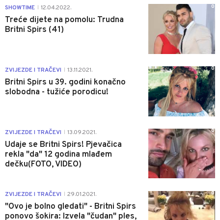
0
SHOWTIME
12.04.2022.
|
Treće dijete na pomolu: Trudna
Britni Spirs (41)
0
ZVIJEZDE I TRAČEVI
13.11.2021.
|
Britni Spirs u 39. godini konačno
slobodna - tužiće porodicu!
0
ZVIJEZDE I TRAČEVI
13.09.2021.
|
Udaje se Britni Spirs! Pjevačica
rekla "da" 12 godina mlađem
dečku(FOTO, VIDEO)
0
ZVIJEZDE I TRAČEVI
29.01.2021.
|
"Ovo je bolno gledati" - Britni Spirs
ponovo šokira: Izvela "čudan" ples,