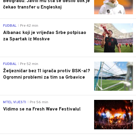
Beogradu: Javili mu šta se desilo dok je
čekao transfer u Engleskoj
0
FUDBAL
Pre 42 min
|
Albanac koji je vrijeđao Srbe potpisao
za Spartak iz Moskve
0
FUDBAL
Pre 52 min
|
Željezničar bez 11 igrača protiv BSK-a!?
Ogromni problemi za tim sa Grbavice
0
MTEL VIJESTI
Pre 56 min
|
Vidimo se na Fresh Wave Festivalu!