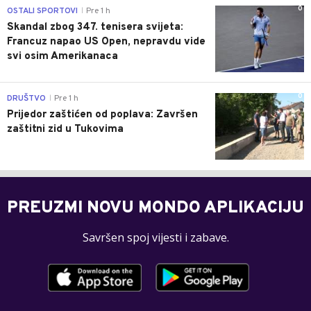
0
OSTALI SPORTOVI
Pre 1 h
|
Skandal zbog 347. tenisera svijeta:
Francuz napao US Open, nepravdu vide
svi osim Amerikanaca
0
DRUŠTVO
Pre 1 h
|
Prijedor zaštićen od poplava: Završen
zaštitni zid u Tukovima
PREUZMI NOVU MONDO APLIKACIJU
Savršen spoj vijesti i zabave.