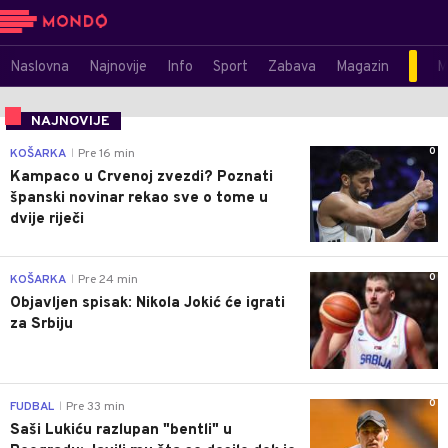
Naslovna
Najnovije
Info
Sport
Zabava
Magazin
M
NAJNOVIJE
0
KOŠARKA
Pre 16 min
|
Kampaco u Crvenoj zvezdi? Poznati
španski novinar rekao sve o tome u
dvije riječi
0
KOŠARKA
Pre 24 min
|
Objavljen spisak: Nikola Jokić će igrati
za Srbiju
0
FUDBAL
Pre 33 min
|
Saši Lukiću razlupan "bentli" u